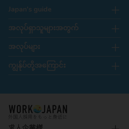
Japan's guide
အလုပ်ရှာသူများအတွက်
အလုပ်များ
ကျွန်ုပ်တို့အကြောင်း
外国人採用をもっと身近に
求人企業様