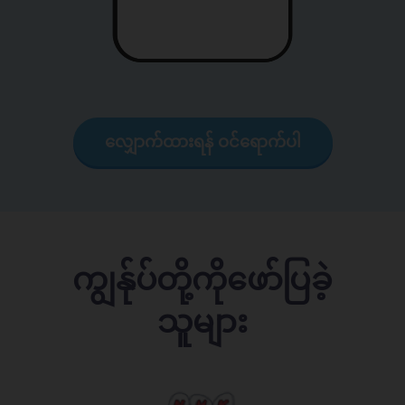
လျှောက်ထားရန် ဝင်ရောက်ပါ
ကျွန်ုပ်တို့ကိုဖော်ပြခဲ့
သူများ