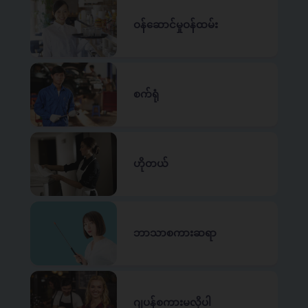
ဝန်ဆောင်မှုဝန်ထမ်း
စက်ရုံ
ဟိုတယ်
ဘာသာစကားဆရာ
ဂျပန်စကားမလိုပါ