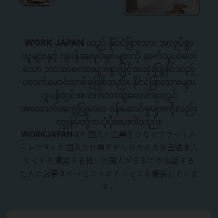
WORK JAPAN
သည် နိုင်ငံခြားသား အလုပ်ရှာ
သူများနှင့် ဂျပန်အလုပ်ရှင်များကို ဆက်သွယ်ပေး
သော ဘာသာစကားများစွာဖြင့်အသုံးပြုနိုင်သည့်
ပလက်ဖောင်းတစ်ခုဖြစ်သည်။ နိုင်ငံခြားသားများ
ဂျပန်တွင်အသက်တာထူထောင်ရာတွင်
အထောက်အကူပြုသော ဝန်ဆောင်မှုများကိုလည်း
ကျွန်ုပ်တို့က ပံ့ပိုးပေးပါသည်။
WORKJAPAN
は外国人と企業をつなぐプラットホ
ームです。外国人の仕事さがしのための多言語求人
サイトを運営する他、外国人が日本での生活する
ために必要なサービスへのアクセスも提供していま
す。