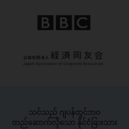
သင်သည် ဂျပန်တွင်ဘဝ
တည်ဆောက်လိုသော နိုင်ငံခြားသား