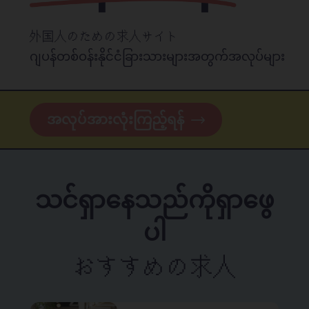
外国人のための求人サイト
ဂျပန်တစ်ဝန်းနိုင်ငံခြားသားများအတွက်အလုပ်များ
အလုပ်အားလုံးကြည့်ရန်
သင်ရှာနေသည်ကိုရှာဖွေ
ပါ
おすすめの求人