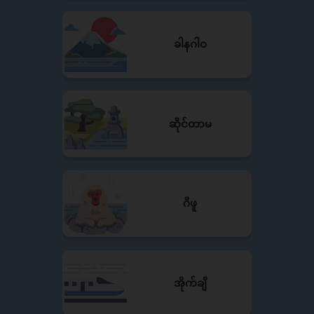
ခါနဂါဝ
ဆိုင်တာမ
ဂိဖူ
အိုက်ချိ