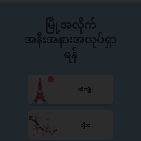
မြို့အလိုက်
အနီးအနားအလုပ်ရှာ
ရန်
တိုကျိုု
ချီဘ