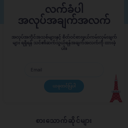
လက်ခံပါ
အလုပ်အချက်အလက်
အလုပ်အကိုင်အသစ်များနှင့် စိတ်ဝင်စားဖွယ်ကမ်းလှမ်းချက်
များ ရရှိရန် သင်၏ဆက်သွယ်ရန်အချက်အလက်ကို ထားခဲ့
ပါ။
ယခုတင်ပြပါ
စားသောက်ဆိုင်များ