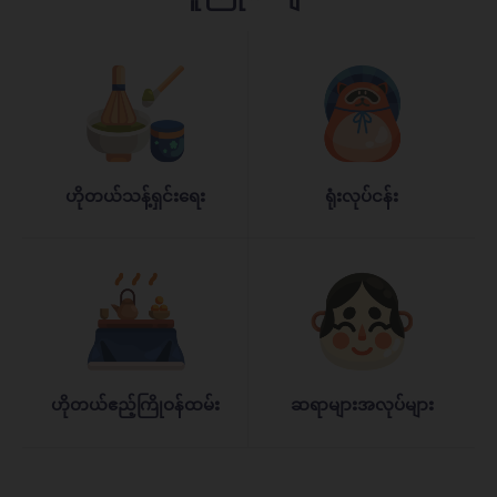
ဟိုတယ်သန့်ရှင်းရေး
ရုံးလုပ်ငန်း
ဟိုတယ်ဧည့်ကြိုဝန်ထမ်း
ဆရာများအလုပ်များ