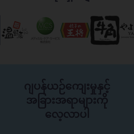
ဂျပန်ယဉ်ကျေးမှုနှင့်
အခြားအရာများကို
လေ့လာပါ