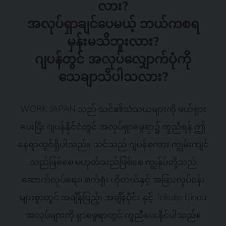
လား?
အလုပ်ရှာချင်ပေမယ့် ဘယ်ကစရ
မှန်းမသိဘူးလား?
ဂျပန်တွင် အလုပ်လျှောက်ပုံကို
သေချာသိပါသလား?
WORK JAPAN သည် သင်၏သံသယများကို ဖယ်ရှား
ပေးပြီး ဂျပန်နိုင်ငံတွင် အလုပ်ရှာဖွေရာ၌ ကူညီရန် ဤ
နေရာတွင်ရှိပါသည်။ သင်သည် ဂျပန်စကား ကျွမ်းကျင်
သည်ဖြစ်စေ မဟုတ်သည်ဖြစ်စေ ကျွန်ုပ်တို့သည်
ဆောက်လုပ်ရေး၊ စက်ရုံ၊ ဟိုတယ်နှင့် အခြားလုပ်ငန်း
များစွာတွင် အချိန်ပြည့်၊ အချိန်ပိုင်း နှင့် Tokutei Ginou
အလုပ်များကို ရှာဖွေရာတွင် ကူညီပေးနိုင်ပါသည်။