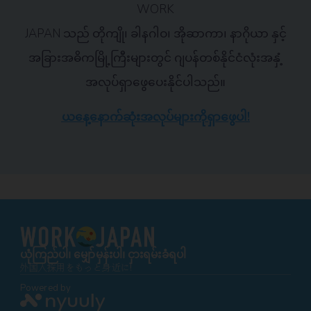
WORK
JAPAN သည် တိုကျို၊ ခါနဂါဝ၊ အိုဆာကာ၊ နာဂိုယာ နှင့်
အခြားအဓိကမြို့ကြီးများတွင် ဂျပန်တစ်နိုင်ငံလုံးအနှံ့
အလုပ်ရှာဖွေပေးနိုင်ပါသည်။
ယနေ့နောက်ဆုံးအလုပ်များကိုရှာဖွေပါ!
ယုံကြည်ပါ၊ မျှော်မှန်းပါ၊ ငှားရမ်းခံရပါ
外国人採用をもっと身近に!
Powered by