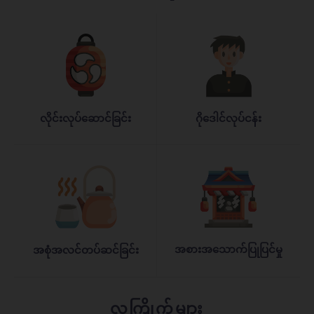
လိုင်းလုပ်ဆောင်ခြင်း
ဂိုဒေါင်လုပ်ငန်း
အစားအသောက်ပြုပြင်မှု
အစုံအလင်တပ်ဆင်ခြင်း
လူကြိုက်များ