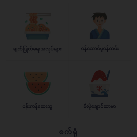
ဝန်ဆောင်မှုဝန်ထမ်း
ချက်ပြုတ်ရေးအလုပ်များ
ပန်းကန်ဆေးသူ
မီးဖိုချောင်ဆာဗာ
စက်ရုံ