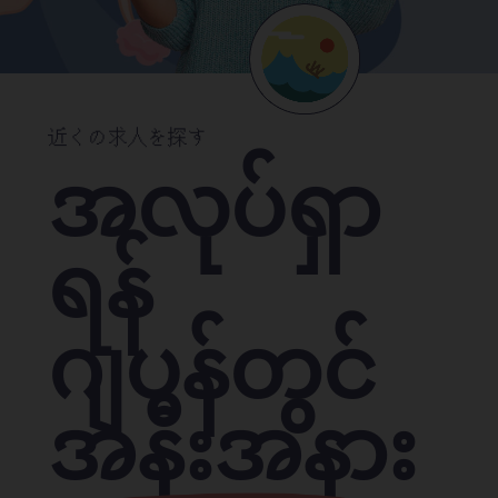
近くの求人を探す
အလုပ်ရှာ
ရန်
ဂျပန်တွင်
အနီးအနား