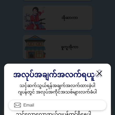
အိုဆာကာ
ဖူကူအိုကာ
အလုပ်အချက်အလက်ရယူပါ
အလုပ်အားလုံးကြည့်ရန်
သင့်ဆက်သွယ်ရန်အချက်အလက်ထားခဲ့ပါ
ဂျပန်တွင် အလုပ်အကိုင်အသစ်များလက်ခံပါ
သင်လောလောဆယ်ဂျပန်တွင်ရှိနေပါ