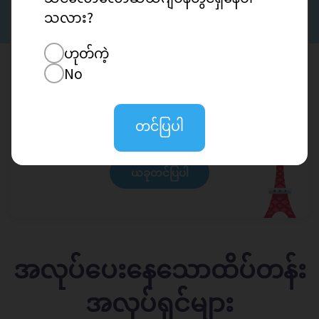
လက်ခံပါ
သလား?
အလုပ်အချက်အလက်
ဟုတ်ကဲ့
အလုပ်အကိုင်အသစ်များနှင့် စိတ်ဝင်စားဖွယ်ကမ်းလှမ်းချက်
No
များ ရရှိရန် သင်၏ဆက်သွယ်ရန်အချက်အလက်ကို ထားခဲ့
ပါ။
တင်ပြပါ
ယခုတင်ပြပါ
အလုပ်ပေးနေသောထိပ်တန်း
အလုပ်ရှင်များ