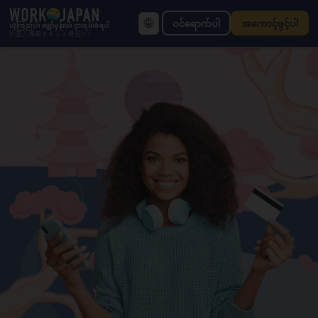
🌐
ဝင်ရောက်ပါ
အကောင့်ဖွင့်ပါ
ယုံကြည်ပါ၊ မျှော်မှန်းပါ၊ ငှားရမ်းခံရပါ
外国人採用をもっと身近に!