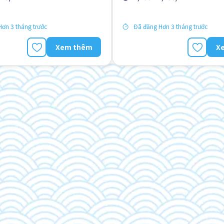
g tiến
ơn 3 tháng trước
Đã đăng Hơn 3 tháng trước
Xem thêm
X