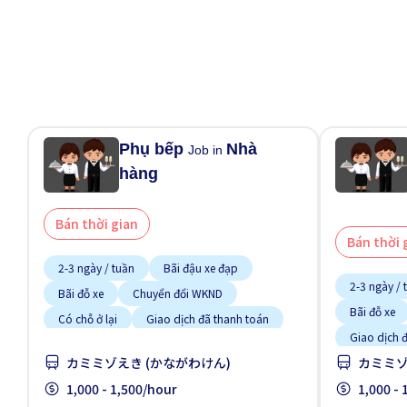
Phụ bếp
Nhà
Job in
hàng
Bán thời gian
Bán thời 
2-3 ngày / tuần
Bãi đậu xe đạp
2-3 ngày / 
Bãi đỗ xe
Chuyển đổi WKND
Bãi đỗ xe
Có chỗ ở lại
Giao dịch đã thanh toán
Giao dịch 
Hỗ trợ bữa ăn
Ít hơn theo thời gian
カミミゾえき (かながわけん)
カミミゾ
Ít hơn theo 
Không cần kinh nghiệm
1,000 - 1,500/hour
Không cần 
1,000 -