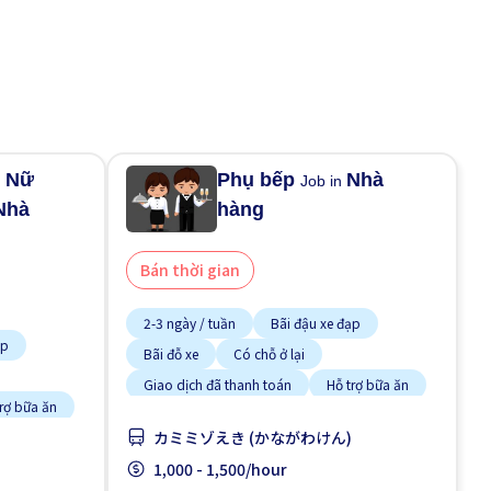
/ Nữ
Phụ bếp
Nhà
Job in
Nhà
hàng
Bán thời gian
2-3 ngày / tuần
Bãi đậu xe đạp
ạp
Bãi đỗ xe
Có chỗ ở lại
Giao dịch đã thanh toán
Hỗ trợ bữa ăn
trợ bữa ăn
Ít hơn theo thời gian
カミミゾえき (かながわけん)
Không cần kinh nghiệm
1,000 - 1,500/hour
Lao động người nước ngoài