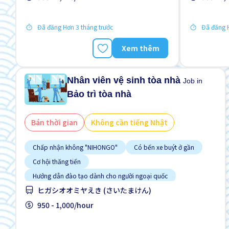
Cơ hội thăng tiến
Cơ hội thăn
Đã đăng Hơn 3 tháng trước
Đã đăng H
Xem thêm
Nhân viên vệ sinh tòa nhà
Job in
Bảo trì tòa nhà
Bán thời gian
Không cần tiếng Nhật
Chấp nhận không "NIHONGO"
Có bến xe buýt ở gần
Cơ hội thăng tiến
Hướng dẫn đào tạo dành cho người ngoại quốc
ヒガシオオミヤえき (さいたまけん)
Không cần kinh nghiệm
Lao động người nước ngoài
Ưu tiên có visa học sinh
950 - 1,000/hour
Ưu tiên nam giới
Ưu tiên nữ giới