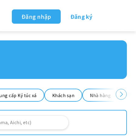
Đăng nhập
Đăng ký
ung cấp Ký túc xá
Khách sạn
Nhà hàng
Nhà