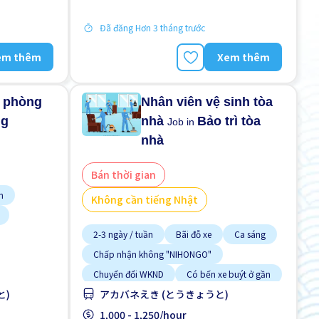
Đã đăng Hơn 3 tháng trước
em thêm
Xem thêm
n phòng
Nhân viên vệ sinh tòa
ng
nhà
Bảo trì tòa
Job in
nhà
Bán thời gian
n
Không cần tiếng Nhật
2-3 ngày / tuần
Bãi đỗ xe
Ca sáng
ời ngoại
Chấp nhận không "NIHONGO"
Chuyển đổi WKND
Có bến xe buýt ở gần
と)
アカバネえき (とうきょうと)
Cơ hội thăng tiến
Gần ga tàu
Giao dịch đã thanh toán
1,000 - 1,250/hour
âng cao