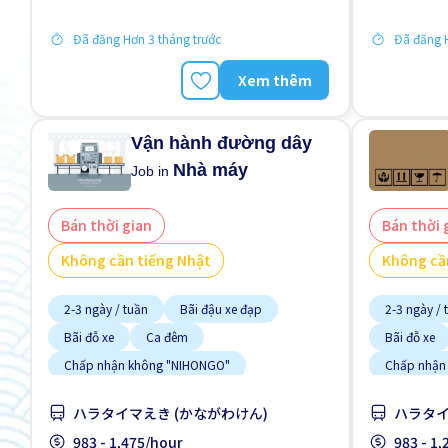
Lao động n
Đã đăng Hơn 3 tháng trước
Đã đăng H
Xem thêm
Vận hành đường dây
Nhà máy
Job in
Bán thời gian
Bán thời 
Không cần tiếng Nhật
Không cầ
2-3 ngày / tuần
Bãi đậu xe đạp
2-3 ngày / 
Bãi đỗ xe
Ca đêm
Bãi đỗ xe
Chấp nhận không "NIHONGO"
Chấp nhận
Có bến xe buýt ở gần
Cơ hội lương cao
Có bến xe 
ハラタイマえき (かながわけん)
ハラタイ
Cơ hội nhận việc làm toàn thời gian
Cơ hội nhận
983 - 1,475/hour
983 - 1