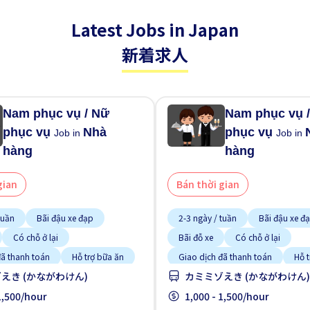
Latest Jobs in Japan
新着求人
Nam phục vụ / Nữ
Nam phục vụ 
phục vụ
Nhà
phục vụ
Job in
Job in
hàng
hàng
gian
Bán thời gian
tuần
Bãi đậu xe đạp
2-3 ngày / tuần
Bãi đậu xe đ
Có chỗ ở lại
Bãi đỗ xe
Có chỗ ở lại
đã thanh toán
Hỗ trợ bữa ăn
Giao dịch đã thanh toán
Hỗ 
えき (かながわけん)
カミミゾえき (かながわけん)
thời gian
Ít hơn theo thời gian
kinh nghiệm
 1,500/hour
Không cần kinh nghiệm
1,000 - 1,500/hour