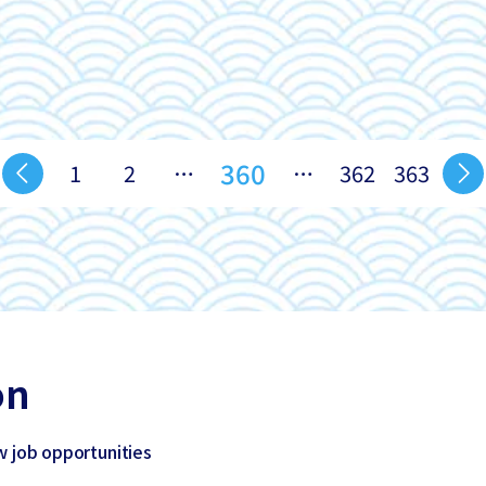
360
1
2
…
…
362
363
on
w job opportunities