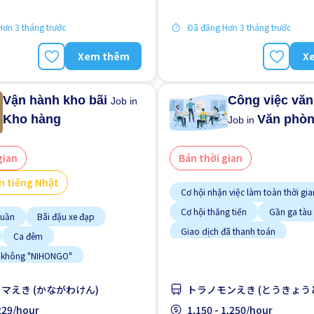
gười nước ngoài
Lao động người nước ngoài
ơn 3 tháng trước
Đã đăng Hơn 3 tháng trước
Xem thêm
X
Vận hành kho bãi
Công việc vă
Job in
Kho hàng
Văn phò
Job in
gian
Bán thời gian
n tiếng Nhật
Cơ hội nhận việc làm toàn thời gia
Cơ hội thăng tiến
Gần ga tàu
tuần
Bãi đậu xe đạp
Giao dịch đã thanh toán
Ca đêm
Hướng dẫn đào tạo dành cho ngư
 không "NIHONGO"
quốc
Ít hơn theo thời gian
buýt ở gần
Cơ hội lương cao
マえき (かながわけん)
トラノモンえき (とうきょう
Không cần kinh nghiệm
 việc làm toàn thời gian
,229/hour
1,150 - 1,250/hour
Lao động người nước ngoài
N