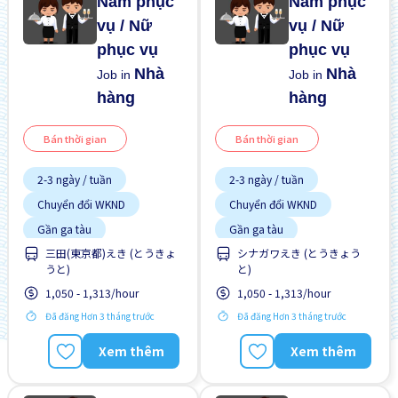
Nam phục
Nam phục
vụ / Nữ
vụ / Nữ
phục vụ
phục vụ
Nhà
Nhà
Job in
Job in
hàng
hàng
Bán thời gian
Bán thời gian
2-3 ngày / tuần
2-3 ngày / tuần
Chuyển đổi WKND
Chuyển đổi WKND
Gần ga tàu
Gần ga tàu
三田(東京都)えき (とうきょ
シナガワえき (とうきょう
Giao dịch đã thanh toán
Giao dịch đã thanh toán
うと)
と)
Vài giờ làm việc
Vài giờ làm việc
1,050 - 1,313/hour
1,050 - 1,313/hour
Đã đăng Hơn 3 tháng trước
Đã đăng Hơn 3 tháng trước
Xem thêm
Xem thêm