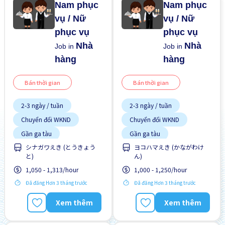
Nam phục
Nam phục
vụ / Nữ
vụ / Nữ
phục vụ
phục vụ
Nhà
Nhà
Job in
Job in
hàng
hàng
Bán thời gian
Bán thời gian
2-3 ngày / tuần
2-3 ngày / tuần
Chuyển đổi WKND
Chuyển đổi WKND
Gần ga tàu
Gần ga tàu
シナガワえき (とうきょう
ヨコハマえき (かながわけ
Giao dịch đã thanh toán
Giao dịch đã thanh toán
と)
ん)
Vài giờ làm việc
Vài giờ làm việc
1,050 - 1,313/hour
1,000 - 1,250/hour
Đã đăng Hơn 3 tháng trước
Đã đăng Hơn 3 tháng trước
Xem thêm
Xem thêm