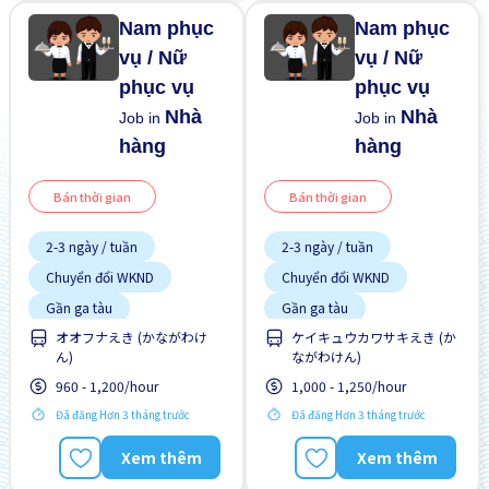
Nam phục
Nam phục
vụ / Nữ
vụ / Nữ
phục vụ
phục vụ
Nhà
Nhà
Job in
Job in
hàng
hàng
Bán thời gian
Bán thời gian
2-3 ngày / tuần
2-3 ngày / tuần
Chuyển đổi WKND
Chuyển đổi WKND
Gần ga tàu
Gần ga tàu
オオフナえき (かながわけ
ケイキュウカワサキえき (か
Giao dịch đã thanh toán
Giao dịch đã thanh toán
ん)
ながわけん)
Vài giờ làm việc
Vài giờ làm việc
960 - 1,200/hour
1,000 - 1,250/hour
Đã đăng Hơn 3 tháng trước
Đã đăng Hơn 3 tháng trước
Xem thêm
Xem thêm