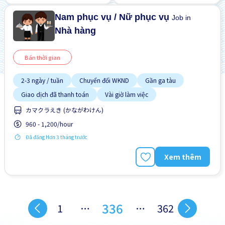
Nam phục vụ / Nữ phục vụ
Job in
Nhà hàng
Bán thời gian
2-3 ngày / tuần
Chuyển đổi WKND
Gần ga tàu
Giao dịch đã thanh toán
Vài giờ làm việc
カマクラえき (かながわけん)
960 - 1,200/hour
Đã đăng Hơn 3 tháng trước
Xem thêm
336
1
…
…
362