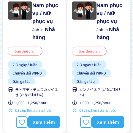
Nam phục
Nam phục
vụ / Nữ
vụ / Nữ
phục vụ
phục vụ
Nhà
Nhà
Job in
Job in
hàng
hàng
Bán thời gian
Bán thời gian
2-3 ngày / tuần
2-3 ngày / tuần
Chuyển đổi WKND
Chuyển đổi WKND
Gần ga tàu
Gần ga tàu
モトマチ・チュウカガイえ
カンナイえき (かながわけ
Giao dịch đã thanh toán
Giao dịch đã thanh toán
き (かながわけん)
ん)
Vài giờ làm việc
Vài giờ làm việc
1,000 - 1,250/hour
1,000 - 1,250/hour
Đã đăng Hơn 3 tháng trước
Đã đăng Hơn 3 tháng trước
Xem thêm
Xem thêm