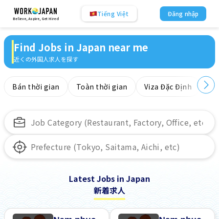
Tiếng Việt
Đăng nhập
Believe, Aspire, Get Hired
Find Jobs in Japan near me
近くの外国人求人を探す
Bán thời gian
Toàn thời gian
Viza Đặc Định
Kh
Latest Jobs in Japan
新着求人