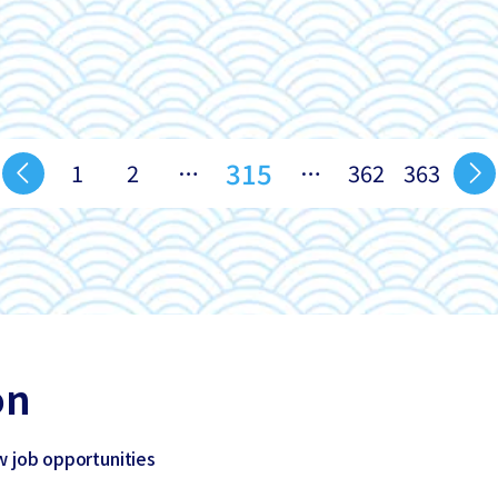
315
1
2
…
…
362
363
on
w job opportunities