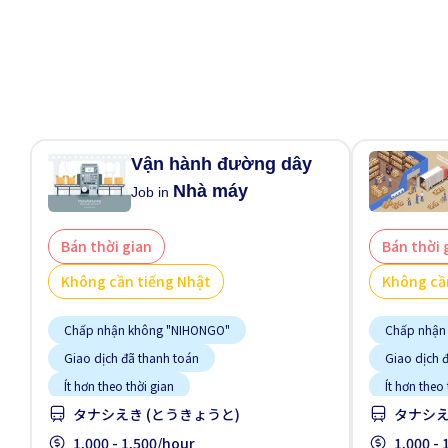
Vận hành đường dây
Nhà máy
Job in
Bán thời gian
Bán thời 
Không cần tiếng Nhật
Không cầ
Chấp nhận không "NIHONGO"
Chấp nhận
Giao dịch đã thanh toán
Giao dịch 
Ít hơn theo thời gian
Ít hơn theo 
タナシえき (とうきょうと)
タナシえ
Không cần kinh nghiệm
Vài giờ làm việc
Không cần 
1,000 - 1,500/hour
1,000 -