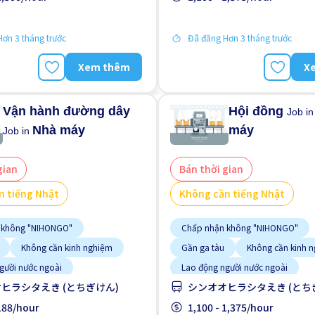
ơn 3 tháng trước
Đã đăng Hơn 3 tháng trước
Xem thêm
X
Vận hành đường dây
Hội đồng
Job i
Nhà máy
máy
Job in
gian
Bán thời gian
n tiếng Nhật
Không cần tiếng Nhật
 không "NIHONGO"
Chấp nhận không "NIHONGO"
Không cần kinh nghiệm
Gần ga tàu
Không cần kinh 
gười nước ngoài
Lao động người nước ngoài
ヒラシタえき (とちぎけん)
シンオオヒラシタえき (とち
heo thời gian
Nhiều hơn theo thời gian
ương
,188/hour
Tạm ứng lương
1,100 - 1,375/hour