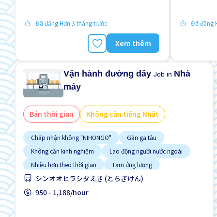
Đã đăng Hơn 3 tháng trước
Đã đăng H
Xem thêm
Vận hành đường dây
Nhà
Job in
máy
Bán thời gian
Không cần tiếng Nhật
Chấp nhận không "NIHONGO"
Gần ga tàu
Không cần kinh nghiệm
Lao động người nước ngoài
Nhiều hơn theo thời gian
Tạm ứng lương
シンオオヒラシタえき (とちぎけん)
950 - 1,188/hour