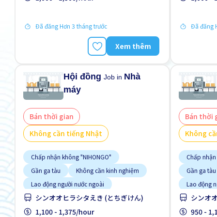
Đã đăng Hơn 3 tháng trước
Đã đăng H
Xem thêm
Hội đồng
Nhà
Job in
máy
Bán thời gian
Bán thời 
Không cần tiếng Nhật
Không cầ
Chấp nhận không "NIHONGO"
Chấp nhận
Gần ga tàu
Không cần kinh nghiệm
Gần ga tàu
Lao động người nước ngoài
Lao động n
シンオオヒラシタえき (とちぎけん)
シンオオ
Nhiều hơn theo thời gian
Nhiều hơn t
Tạm ứng lương
1,100 - 1,375/hour
Tạm ứng l
950 - 1