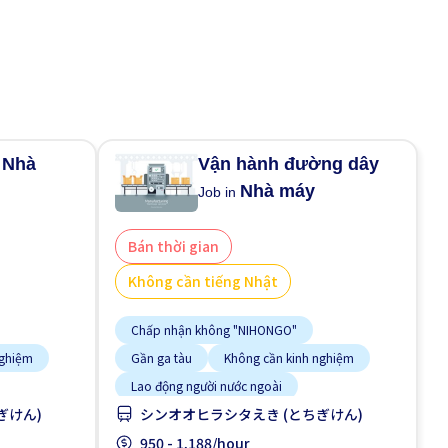
Nhà
Vận hành đường dây
n
Nhà máy
Job in
Bán thời gian
Không cần tiếng Nhật
Chấp nhận không "NIHONGO"
nghiệm
Gần ga tàu
Không cần kinh nghiệm
Lao động người nước ngoài
ぎけん)
シンオオヒラシタえき (とちぎけん)
Nhiều hơn theo thời gian
Tạm ứng lương
950 - 1,188/hour