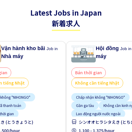
Latest Jobs in Japan
新着求人
Vận hành kho bãi
Hội đồng
Job in
Job i
Nhà máy
máy
gian
Bán thời gian
n tiếng Nhật
Không cần tiếng Nhật
 không "NIHONGO"
Chấp nhận không "NIHONGO"
đã thanh toán
Gần ga tàu
Không cần kinh 
thời gian
Lao động người nước ngoài
き (とうきょうと)
シンオオヒラシタえき (とち
kinh nghiệm
Vài giờ làm việc
Nhiều hơn theo thời gian
 1,500/hour
Tạm ứng lương
1,100 - 1,375/hour