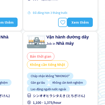
Đã đăng Hơn 3 tháng trước
em thêm
Xem thêm
Nhà
Vận hành đường dây
n
Nhà máy
Job in
Bán thời gian
Không cần tiếng Nhật
Chấp nhận không "NIHONGO"
nghiệm
Gần ga tàu
Không cần kinh nghiệm
Lao động người nước ngoài
ぎけん)
シンオオヒラシタえき (とちぎけん)
Nhiều hơn theo thời gian
Tạm ứng lương
1,100 - 1,375/hour