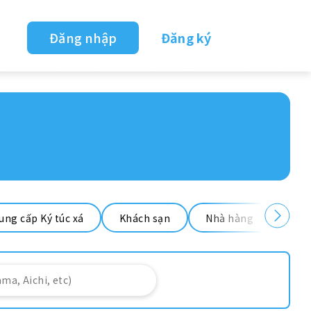
Đăng nhập
Đăng ký
ung cấp Ký túc xá
Khách sạn
Nhà hàng
Nhà