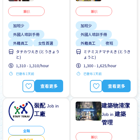
兼职
兼职
加班少
加班少
外國人培訓手冊
外國人培訓手冊
外籍員工
女性首選
外籍員工
夜班
タチカワえき (とうきょう
ミナミスナマチえき (とうき
支付交通費
女性首選
支付交通費
と)
ょうと)
晉陞
1,310 - 1,310/hour
1,300 - 1,625/hour
有機會被錄取全職工作
已發布 1天前
已發布 1天前
每週2-3天
查看更多
查看更多
裝配
建築物清潔
Job in
工廠
建築
Job in
管理
全職
兼职