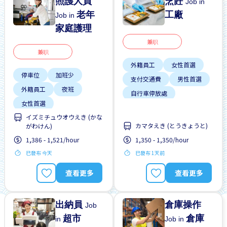
照護人員
烹飪
Job in
老年
工廠
Job in
家庭護理
兼职
兼职
外籍員工
女性首選
停車位
加班少
支付交通費
男性首選
外籍員工
夜班
自行車停放處
女性首選
週末輪班
イズミチュウオウえき (かな
學生簽證首選
カマタえき (とうきょうと)
がわけん)
支付交通費
1,386 - 1,521/hour
1,350 - 1,350/hour
每週2-3天
已發布 今天
已發布 1天前
無經驗要求
查看更多
查看更多
出納員
倉庫操作
Job
超市
倉庫
in
Job in