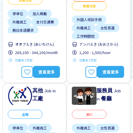
無需日語
無需日語
停車位
加入獎勵
外國人培訓手冊
外籍員工
支付交通費
外籍員工
女性首選
無日本語要求
工作時間短
無經驗要求
男性首選
オオブえき (あいちけん)
ナンバえき (おおさかふ)
支付交通費
晉陞
預付工資
269,100 - 344,100/month
1,200 - 1,500/hour
有機會被錄取全職工作
已發布 1天前
已發布 1天前
每週2-3天
無日本語要求
查看更多
查看更多
其他
服務員
Job in
Job
工廠
餐廳
in
全職
兼职
停車位
外籍員工
外籍員工
女性首選