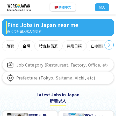
繁體中文
登入
Believe, Aspire, Get Hired
Find Jobs in Japan near me
近くの外国人求人を探す
兼职
全職
特定技能簽
無需日語
在線面試
Latest Jobs in Japan
新着求人