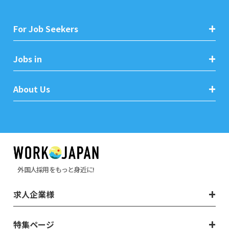
For Job Seekers
Jobs in
About Us
外国人採用をもっと身近に!
求人企業様
特集ページ