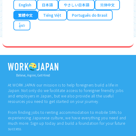
English
日本語
やさしい日本語
简体中文
繁體中文
Tiếng Việt
Português do Brasil
န်မာ
Believe, Aspire, Get Hired
At WORK JAPAN our mission is to help foreigners build a life in
Japan. Not only do we facilitate access to foreigner friendly jobs
and employers in Japan, but we also provide all the useful
resources you need to get started on your journey.
From finding jobs to renting accommodation to mobile SIMs to
experiencing Japanese culture, we have everything you need and
much more. Sign up today and build a foundation for your future
success.