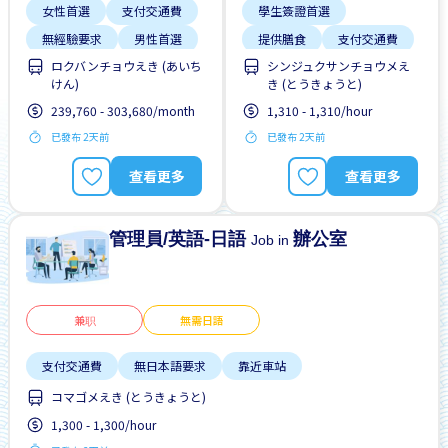
女性首選
支付交通費
學生簽證首選
無經驗要求
男性首選
提供膳食
支付交通費
ロクバンチョウえき (あいち
シンジュクサンチョウメえ
靠近車站
預付工資
每週2-3天
男性首選
けん)
き (とうきょうと)
週末輪班
靠近車站
239,760 - 303,680/month
1,310 - 1,310/hour
已發布 2天前
已發布 2天前
查看更多
查看更多
管理員/英語-日語
辦公室
Job in
兼职
無需日語
支付交通費
無日本語要求
靠近車站
コマゴメえき (とうきょうと)
1,300 - 1,300/hour