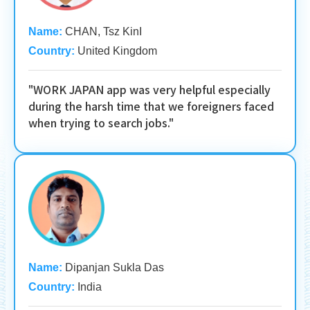
Name:
CHAN, Tsz KinI
Country:
United Kingdom
"WORK JAPAN app was very helpful especially
during the harsh time that we foreigners faced
when trying to search jobs."
Name:
Dipanjan Sukla Das
Country:
India