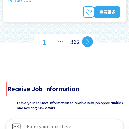
已發布 2天前
查看更多
1
…
362
Receive Job Information
Leave your contact information to receive new job opportunities
and exciting new offers.