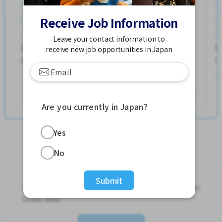
Bãi đậu xe đạp
Bãi đỗ xe
Gần ga tàu
Receive Job Information
Giao dịch đã thanh toán
Hỗ trợ bữa ăn
Ký túc xá được bảo hiểm một phần
Leave your contact information to
ハユカえき (かがわけん)
Lao động người nước ngoài
Nâng cao
Phúc lợi
receive new job opportunities in Japan
250,000 - 400,000/month
Đã đăng 2 tuần trước
Xem thêm
Are you currently in Japan?
Yes
No
Jobs For Foreigners In Japan
Submit
Apply for Part-Time Jobs, Full-Time Jobs and Tokutei
Ginou Jobs!