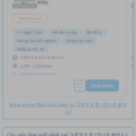
máy
Bán thời gian
2-3 ngày / tuần
Bãi đậu xe đạp
Bãi đỗ xe
Không cần kinh nghiệm
Vài giờ làm việc
WKND & HOL tắt
コダマえき (さいたまけん)
1,050 - 1,313/hour
Đã đăng Hơn 3 tháng trước
Xem thêm
View more Nhà máy jobs in コダマえき (さいたまけ
ん)
Các việc làm mới nhất tại コダマえき (さいたまけん)