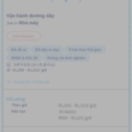
Vận hành đường dây
Nhà máy
Job in
Bán thời gian
Bãi đỗ xe
Bãi đậu xe đạp
Ít hơn theo thời gian
WKND & HOL tắt
Không cần kinh nghiệm
コダマえき (さいたまけん)
¥1,050 - ¥1,313/ giờ
Đã đăng Hơn 3 tháng trước
Lương
Theo giờ
¥1,050 - ¥1,313/ giờ
Đào tạo
30 day(s)
¥900 - ¥1125/ giờ