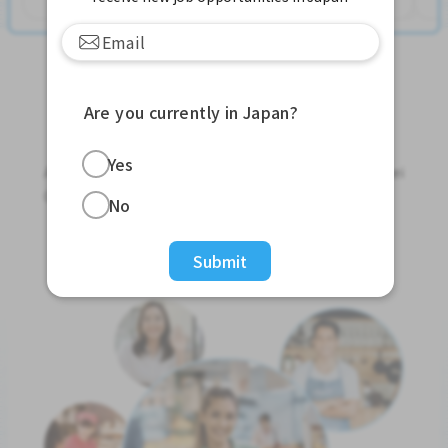
Are you currently in Japan?
Jobs For Foreigners In Japan
Yes
Apply for Part-Time Jobs, Full-Time Jobs and Tokutei
Ginou Jobs!
No
Get Started
Submit