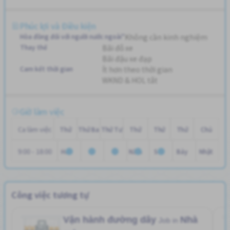
Phúc lợi và Điều kiện
Hòa đồng đối với người nước ngoài"
Không cần kinh nghiệm
Thay thế
Bãi đỗ xe
Bãi đậu xe đạp
Cam kết thời gian
Ít hơn theo thời gian
WKND & HOL tắt
Giờ làm việc
Ca làm việc
Thứ
Thứ Ba
Thứ Tư
Thứ
Thứ
Thứ
Chủ
9:00 - 18:00
Hai
Năm
Sáu
Bảy
Nhật
Công việc tương tự
Vận hành đường dây
Nhà
Job in