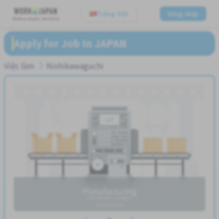
Tiếng Việt
Đăng nhập
Believe, Aspire, Get Hired
Apply for Job In JAPAN
Việc làm
Nishikawaguchi