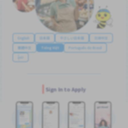
English
日本語
やさしい日本語
简体中文
繁體中文
Tiếng Việt
Português do Brasil
န်မာ
Sign In to Apply