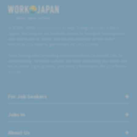
Believe, Aspire, Get Hired
At WORK JAPAN our mission is to help foreigners build a life in
Japan. Not only do we facilitate access to foreigner friendly jobs
and employers in Japan, but we also provide all the useful
resources you need to get started on your journey.
From finding jobs to renting accommodation to mobile SIMs to
experiencing Japanese culture, we have everything you need and
much more. Sign up today and build a foundation for your future
success.
For Job Seekers
Jobs in
About Us