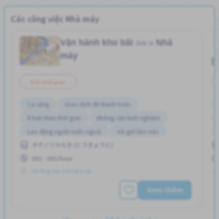
Các công việc Nhà máy
Vận hành kho bãi
Nhà
Job in
máy
Bán thời gian
Ca sáng
Giao dịch đã thanh toán
Ít hơn theo thời gian
Không cần kinh nghiệm
Lao động người nước ngoài
Vài giờ làm việc
タケノツカえき (とうきょうと)
985 - 985/hour
Đã đăng Hơn 3 tháng trước
Xem thêm