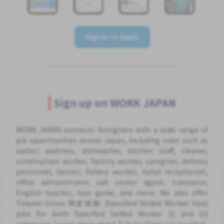
Sign In to Apply
Sign up on WORK JAPAN
WORK JAPAN connects foreigners with a wide range of
job opportunities across Japan, including roles such as
waiter/ waitress, dishwasher, kitchen staff, cleaner,
construction worker, factory worker, caregiver, delivery
personnel, farmer, fishery worker, hotel receptionist,
office administrator, call center agent, translator,
English teacher, tour guide, and more. We also offer
Tokutei Ginou 特定技能 (Specified Skilled Worker Visa)
jobs for both Specified Skilled Worker (i) and (ii)
categories. Learn more about Tokutei Ginou on our blog.