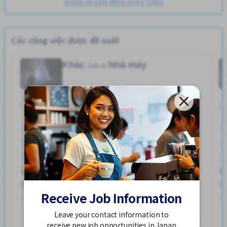
View more Nhà máy jobs
Các công việc được đề xuất
Khác
Nhà máy
Job in
Toàn thời gian
Bãi đậu xe đạp
Bãi đỗ xe
Gần ga tàu
Giao dịch đã thanh toán
Hỗ trợ bữa ăn
Ký túc xá được bảo hiểm một phần
ハユカえき (かがわけん)
Lao động người nước ngoài
Nâng cao
Phúc lợi
250,000 - 400,000/month
Receive Job Information
Đã đăng 2 tuần trước
Leave your contact information to
Xem thêm
receive new job opportunities in Japan