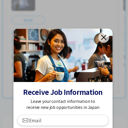
正社員
ボーナス
まかないあり
交通費支給
外国人勤務中
女性歓迎
寮一部補助
昇給
男性歓迎
自転車通勤
羽床駅 (香川)
250,000 - 400,000/month
求人掲載 ２週間前
詳細を見る
Receive Job Information
Leave your contact information to
receive new job opportunities in Japan
Jobs For Foreigners In Japan