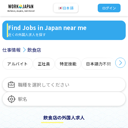
日本語
ログイン
Believe, Aspire, Get Hired
Find Jobs in Japan near me
近くの外国人求人を探す
仕事情報
飲食店
アルバイト
正社員
特定技能
日本語力不問
オ
飲食店の外国人求人