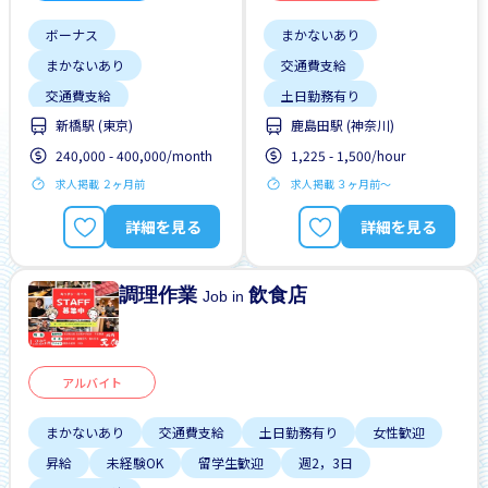
ボーナス
まかないあり
まかないあり
交通費支給
交通費支給
土日勤務有り
新橋駅 (東京)
鹿島田駅 (神奈川)
土日勤務有り
女性歓迎
昇給
240,000 - 400,000/month
1,225 - 1,500/hour
外国人勤務中
夜勤
未経験OK
留学生歓迎
求人掲載 ２ヶ月前
求人掲載 ３ヶ月前〜
女性歓迎
昇給
週2，3日
男性歓迎
高給の可能性
詳細を見る
詳細を見る
調理作業
飲食店
Job in
アルバイト
まかないあり
交通費支給
土日勤務有り
女性歓迎
昇給
未経験OK
留学生歓迎
週2，3日