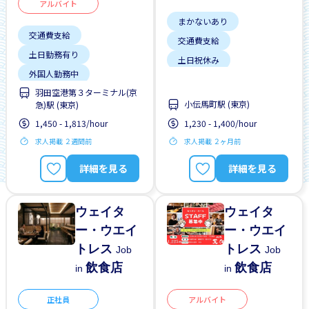
アルバイト
まかないあり
交通費支給
交通費支給
土日勤務有り
土日祝休み
外国人勤務中
外国人勤務中
羽田空港第３ターミナル(京
外国人研修マニュアル
女性歓迎
早朝
小伝馬町駅 (東京)
急)駅 (東京)
夜勤
女性歓迎
未経験OK
残業少ない
1,450 - 1,813/hour
1,230 - 1,400/hour
昇給
残業少ない
男性歓迎
求人掲載 ２週間前
求人掲載 ２ヶ月前
男性歓迎
詳細を見る
詳細を見る
ウェイタ
ウェイタ
ー・ウエイ
ー・ウエイ
トレス
トレス
Job
Job
飲食店
飲食店
in
in
正社員
アルバイト