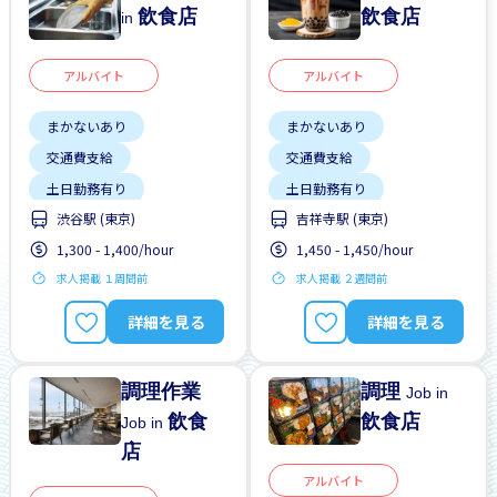
飲食店
飲食店
in
アルバイト
アルバイト
まかないあり
まかないあり
交通費支給
交通費支給
土日勤務有り
土日勤務有り
渋谷駅 (東京)
吉祥寺駅 (東京)
外国人勤務中
外国人勤務中
夜勤
1,300 - 1,400/hour
1,450 - 1,450/hour
女性歓迎
未経験OK
女性歓迎
求人掲載 １周間前
求人掲載 ２週間前
男性歓迎
留学生歓迎
正社員登用あり
週2，3日
男性歓迎
駅から近い
詳細を見る
詳細を見る
調理作業
調理
Job in
飲食
飲食店
Job in
店
アルバイト