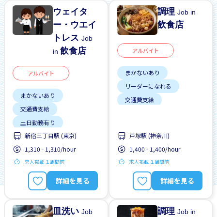
ウェイタ
調理
Job in
ー・ウエイ
飲食店
トレス
Job
飲食店
アルバイト
in
まかないあり
アルバイト
リーダーになれる
まかないあり
交通費支給
交通費支給
土日勤務有り
土日勤務有り
外国人勤務中
新宿三丁目駅 (東京)
戸塚駅 (神奈川)
外国人勤務中
外国人研修マニュアル
1,310 - 1,310/hour
1,400 - 1,400/hour
女性歓迎
男性歓迎
女性歓迎
昇給
求人掲載 １周間前
求人掲載 １周間前
留学生歓迎
週2，3日
正社員登用あり
駅から近い
詳細を見る
詳細を見る
皿洗い
調理
Job
Job in