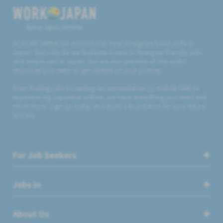
Believe, Aspire, Get Hired
At WORK JAPAN our mission is to help foreigners build a life in
Japan. Not only do we facilitate access to foreigner friendly jobs
and employers in Japan, but we also provide all the useful
resources you need to get started on your journey.
From finding jobs to renting accommodation to mobile SIMs to
experiencing Japanese culture, we have everything you need and
much more. Sign up today and build a foundation for your future
success.
For Job Seekers
Jobs in
About Us