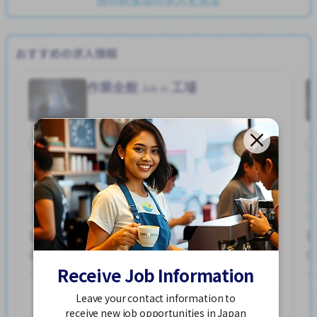
おすすめの求人情報
作業全般
工場
Job in
正社員
ボーナス
まかないあり
交通費支給
外国人勤務中
女性歓迎
寮一部補助
昇給
男性歓迎
自転車通勤
羽床駅 (香川)
250,000 - 400,000/month
Receive Job Information
求人掲載 ２週間前
Leave your contact information to
詳細を見る
receive new job opportunities in Japan