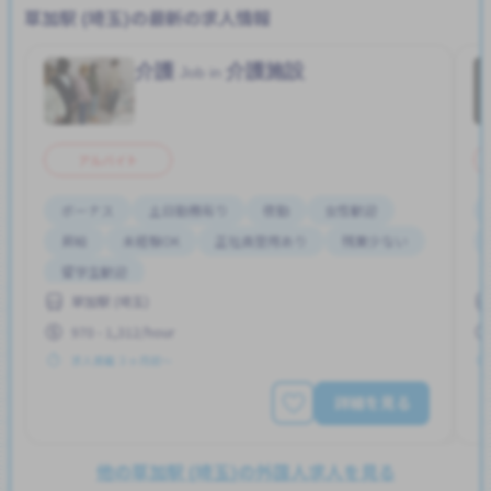
草加駅 (埼玉)の最新の求人情報
介護
介護施設
Job in
アルバイト
ボーナス
土日勤務有り
夜勤
女性歓迎
昇給
未経験OK
正社員登用あり
残業少ない
留学生歓迎
草加駅 (埼玉)
970 - 1,312/hour
求人掲載 ３ヶ月前〜
詳細を見る
他の草加駅 (埼玉)の外国人求人を見る