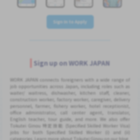
Sign In to Apply
Sign up on WORK JAPAN
WORK JAPAN connects foreigners with a wide range of
job opportunities across Japan, including roles such as
waiter/ waitress, dishwasher, kitchen staff, cleaner,
construction worker, factory worker, caregiver, delivery
personnel, farmer, fishery worker, hotel receptionist,
office administrator, call center agent, translator,
English teacher, tour guide, and more. We also offer
Tokutei Ginou 特定技能 (Specified Skilled Worker Visa)
jobs for both Specified Skilled Worker (i) and (ii)
categories. Learn more about Tokutei Ginou on our blog.