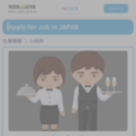
日本語
ログイン
Believe, Aspire, Get Hired
Apply for Job In JAPAN
仕事情報
小村井