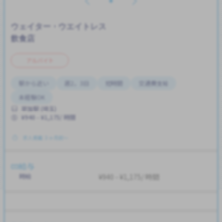
ウェイター・ウエイトレス
飲食店
アルバイト
駅から近い
週2，3日
短時間
交通費支給
未経験OK
草加駅 (埼玉)
¥940 - ¥1,175/ 時間
求人掲載 ３ヶ月前〜
給与
時給
¥940 - ¥1,175/ 時間