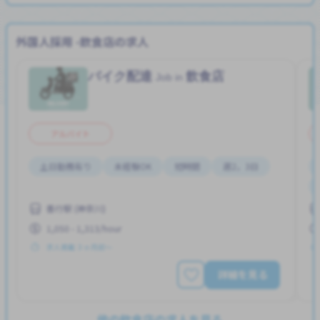
外国人採用 -飲食店の求人
バイク配達
飲食店
Job in
アルバイト
土日勤務有り
未経験OK
短時間
週2，3日
善行駅 (神奈川)
1,050 - 1,313/hour
求人掲載 ３ヶ月前〜
詳細を見る
他の飲食店の求人を見る