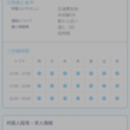
特典と条件
外国人にやさしい
交通費支給
未経験OK
通勤について
駅から近い
働く時間帯
週2，3日
短時間
労働時間
シフト
月
火
水
木
金
土
日
11:00 - 17:00
17:00 - 22:00
22:00 - 05:00
外国人採用・求人情報