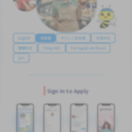
English
日本語
やさしい日本語
简体中文
繁體中文
Tiếng Việt
Português do Brasil
န်မာ
Sign In to Apply