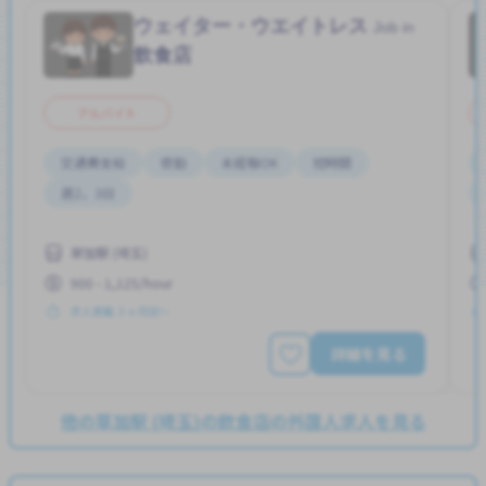
ウェイター・ウエイトレス
Job in
飲食店
アルバイト
交通費支給
夜勤
未経験OK
短時間
週2，3日
草加駅 (埼玉)
900 - 1,125/hour
求人掲載 ３ヶ月前〜
詳細を見る
他の草加駅 (埼玉)の飲食店の外国人求人を見る