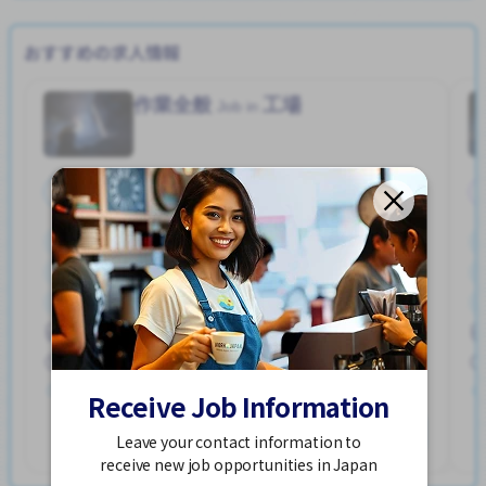
おすすめの求人情報
作業全般
工場
Job in
正社員
ボーナス
まかないあり
交通費支給
外国人勤務中
女性歓迎
寮一部補助
昇給
男性歓迎
自転車通勤
羽床駅 (香川)
250,000 - 400,000/month
求人掲載 ２週間前
Receive Job Information
詳細を見る
Leave your contact information to
receive new job opportunities in Japan