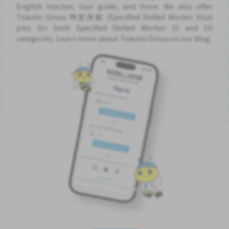
English teacher, tour guide, and more. We also offer
Tokutei Ginou 特定技能 (Specified Skilled Worker Visa)
jobs for both Specified Skilled Worker (i) and (ii)
categories. Learn more about Tokutei Ginou on our blog.