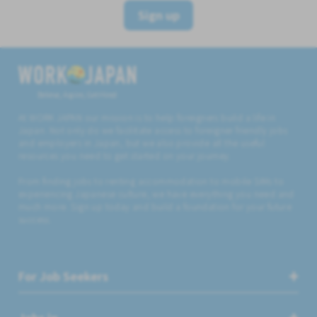
Sign up
Believe, Aspire, Get Hired
At WORK JAPAN our mission is to help foreigners build a life in
Japan. Not only do we facilitate access to foreigner friendly jobs
and employers in Japan, but we also provide all the useful
resources you need to get started on your journey.
From finding jobs to renting accommodation to mobile SIMs to
experiencing Japanese culture, we have everything you need and
much more. Sign up today and build a foundation for your future
success.
For Job Seekers