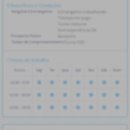
Benefícios e Condições
Amigável à Estrangeiros
Estrangeiro trabalhando
Transporte pago
Turno noturno
Sem experiência OK
Prospecto Futuro
Aumento
Tempo de Compromentimento
Turno FDS
Horas de trabalho
Turnos
Seg
Ter
Qua
Qui
Sex
Sáb
Dom
18:00 - 0:00
10:00 - 00:00
14:00 - 18:00