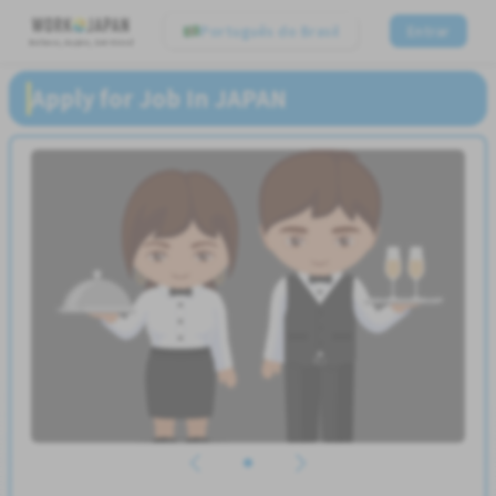
Português do Brasil
Entrar
Believe, Aspire, Get Hired
Apply for Job In JAPAN