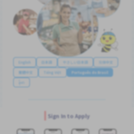
English
日本語
やさしい日本語
简体中文
繁體中文
Tiếng Việt
Português do Brasil
န်မာ
Sign In to Apply