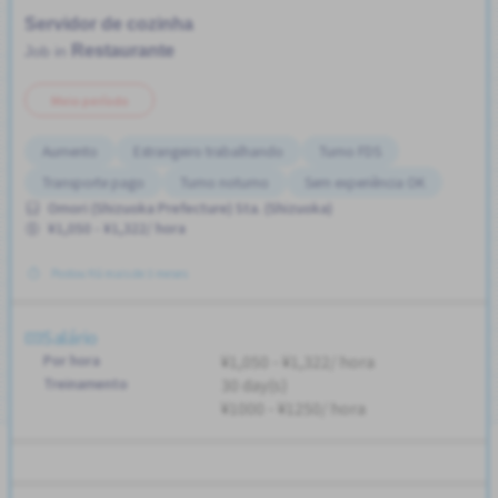
Servidor de cozinha
Restaurante
Job in
Meio período
Aumento
Estrangeiro trabalhando
Turno FDS
Transporte pago
Turno noturno
Sem experiência OK
Omori (Shizuoka Prefecture) Sta. (Shizuoka)
¥1,050 - ¥1,322/ hora
Postou Há mais de 3 meses
Salário
Por hora
¥1,050 - ¥1,322/ hora
Treinamento
30 day(s)
¥1000 - ¥1250/ hora