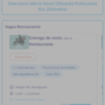
View more Jobs in Omori (Shizuoka Prefecture)
Sta. (Shizuoka)
Vagas Restaurante
Entrega de moto
Job in
Restaurante
Meio período
2-3 dias/semana
Poucas horas de trabalho
Sem experiência OK
Turno FDS
Zengyo Sta. (Kanagawa)
1,050 - 1,313/hour
Postou Há mais de 3 meses