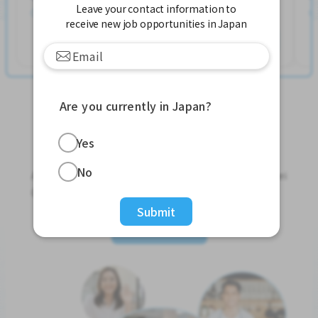
Leave your contact information to
Postou 2 semanas atrás
receive new job opportunities in Japan
Ver mais
Are you currently in Japan?
Yes
Jobs For Foreigners In Japan
No
Apply for Part-Time Jobs, Full-Time Jobs and Tokutei
Ginou Jobs!
Submit
Get Started