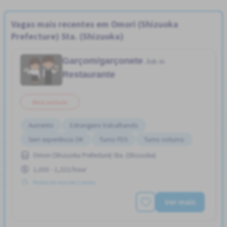
Vagas mais recentes em Omori (Shizuoka
Prefecture) Sta. (Shizuoka)
Garçom/garçonete
Job in
Restaurante
Meio período
Aumento
Estrangeiro trabalhando
Sem experiência OK
Turno FDS
Turno noturno
Omori (Shizuoka Prefecture) Sta. (Shizuoka)
1,050 - 1,322/hour
Postou Há mais de 3 meses
Ver mais