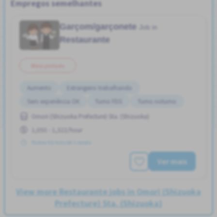
Empregos semelhantes
Garçom/garçonete
Job in
Restaurante
Meio período
Aumento
Estrangeiro trabalhando
Sem experiência OK
Turno FDS
Turno noturno
Omori (Shizuoka Prefecture) Sta. (Shizuoka)
1,050 - 1,322/hour
Postou Há mais de 3 meses
Ver mais
View more Restaurante jobs in Omori (Shizuoka
Prefecture) Sta. (Shizuoka)