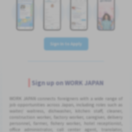
Sign In to Apply
Sign up on WORK JAPAN
WORK JAPAN connects foreigners with a wide range of
job opportunities across Japan, including roles such as
waiter/ waitress, dishwasher, kitchen staff, cleaner,
construction worker, factory worker, caregiver, delivery
personnel, farmer, fishery worker, hotel receptionist,
office administrator, call center agent, translator,