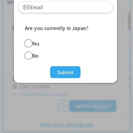
အလုပ်ရုံ အလုပ်များ
တိုက္ရိုက္ေဆာင္ရြက္ျခင္း
Job in
အလုပ်ရုံ
Are you currently in Japan?
အချိန်ပိုင်း
Yes
ကားပါကင္ရွိျခင္း
No
စေန တနဂၤေႏြႏွင့္ အျခားရံုးပိတ္ရက္မ်ား ပိတ္ျခား
စက္ဘီးထားရန္ေနရာရွိျခင္း
Submit
Kodama Sta. (Saitama)
အလုပ္အေတြ႕အၾကံဳရွိရန္မလို
အခ်ိန္ပိုနည္းေသာ
1,050 - 1,313/hour
တင်ထားတယ်။ လွန်ခဲ့သော ၃ လကျော်က
နောက်ထပ်ကြည့်ရှုပါ
View more အလုပ်ရုံ jobs