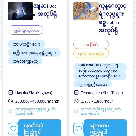
အျခား
ကုန္ေလွာင္
Job
အလုပ်ရုံ
ရံုလုပ္ငန္း
in
စဥ္
Job in
အလုပ်ရုံ
ကျွမ်းကျင်လုပ်သား
ကားပါကင္ရွိျခင္း
အချိန်ပိုင်း
စက္ဘီးထားရန္ေနရာရွိျခင္း
ဂျပန်ဘာသာ မလိုပါ
ထမင်းကျွေးမည်
စေန တနဂၤေႏြႏွင့္ အျ
ဘူတာႏွင့္နီးေသာ
ခားရံုးပိတ္ရက္မ်ား ပိတ္ျခား
စက္ဘီးထားရန္ေနရာရွိျခင္း
ဘောနပ်စ်
ဘူတာႏွင့္နီးေသာ
လမ္းစရိတ္ေပးသည္
အဆောင်တစ်စိတ်တစ်ပိုင်း
Hayuka Sta. (Kagawa)
Tennozuairu Sta. (Tokyo)
လမ္းစရိတ္ေပးသည္
ဖုံးလွှမ်း
220,000 - 400,000/month
1,700 - 1,800/hour
အမျိုးသား ပို၍လိုလားသည်
အမျိုးသမီး ပို၍လိုလားသည်
အလုပ္အေတြ႕အၾကံဳရွိရန္မ
တင်ထားတယ်။ လွန်ခဲ့တဲ့ ၂ ပတ်
တင်ထားတယ်။ လွန်ခဲ့တဲ့ ၂ ပတ်
အမျိုးသား ပို၍လိုလားသည်
လို
လောက်ကပါ။
လောက်ကပါ။
အခ်ိန္ပိုနည္းေသာ
နောက်ထပ်
နောက်ထပ်
ႏိုင္ငံျခားသားအလုပ္
ကြည့်ရှုပါ
ကြည့်ရှုပါ
ေန႕အလိုက္ ပိုက္ဆံေပးျခ