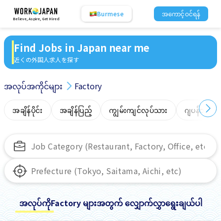
Burmese
အကောင့်ဝင်ရန်
Believe, Aspire, Get Hired
Find Jobs in Japan near me
近くの外国人求人を探す
အလုပ်အကိုင်များ
Factory
အချိန်ပိုင်း
အချိန်ပြည့်
ကျွမ်းကျင်လုပ်သား
ဂျပန်ဘာသာ
အလုပ်ကိုFactory များအတွက် လျှောက်လွှာရွေးချယ်ပါ