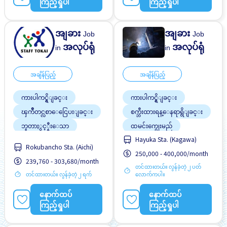
ကြည့်ရှုပါ
ကြည့်ရှုပါ
င္ေျပသည္
အျခား
အျခား
Job
Job
အလုပ်ရုံ
အလုပ်ရုံ
in
in
အချိန်ပြည့်
အချိန်ပြည့်
ကားပါကင္ရွိျခင္း
ကားပါကင္ရွိျခင္း
ၾကိဳတင္လစာေငြေပးျခင္း
စက္ဘီးထားရန္ေနရာရွိျခင္း
ဘူတာႏွင့္နီးေသာ
ထမင်းကျွေးမည်
Hayuka Sta. (Kagawa)
လမ္းစရိတ္ေပးသည္
ဘူတာႏွင့္နီးေသာ
Rokubancho Sta. (Aichi)
250,000 - 400,000/month
အမျိုးသမီး ပို၍လိုလားသည်
ဘောနပ်စ်
239,760 - 303,680/month
တင်ထားတယ်။ လွန်ခဲ့တဲ့ ၂ ပတ်
အမျိုးသား ပို၍လိုလားသည်
လမ္းစရိတ္ေပးသည္
တင်ထားတယ်။ လွန်ခဲ့တဲ့ ၂ ရက်
လောက်ကပါ။
အလုပ္အေတြ႕အၾကံဳရွိရန္မ
အဆောင်တစ်စိတ်တစ်ပိုင်း
လို
ဖုံးလွှမ်း
နောက်ထပ်
နောက်ထပ်
ႏိုင္ငံျခားသားအလုပ္
အမျိုးသမီး ပို၍လိုလားသည်
ကြည့်ရှုပါ
ကြည့်ရှုပါ
အမျိုးသား ပို၍လိုလားသည်