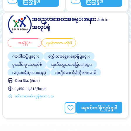
ကြည့်ရှုပါ
ကြည့်ရှုပါ
အစည္းအေ၀းအခမ္းအနား
Job in
အလုပ်ရုံ
အချိန်ပိုင်း
ဂျပန်ဘာသာ မလိုပါ
ကားပါကင္ရွိျခင္း
စက္ဘီးထားရန္ေနရာရွိျခင္း
ပူးပေါင်းမှု ဘောနပ်စ်
ၾကိဳတင္လစာေငြေပးျခင္း
လမ္းစရိတ္ေပးသည္
အမျိုးသား ပို၍လိုလားသည်
Obu Sta. (Aichi)
အလုပ္အေတြ႕အၾကံဳရွိရန္မလို
ႏိုင္ငံျခားသားအလုပ္
1,450 - 1,813/hour
ဂ်ပန္စာမတတ္လည္းအဆင္ေျပသည္
တင်ထားတယ်။ လွန်ခဲ့သော 1 လ
နောက်ထပ်ကြည့်ရှုပါ