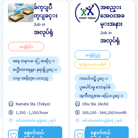
ခ်က္ျပဳ
အစည္း
တ္ျခင္း
အေ၀းအခ
မ္းအနား
Job in
အလုပ်ရုံ
Job in
အလုပ်ရုံ
အချိန်ပိုင်း
အချိန်ပြည့်
စေန တနဂၤေႏြ အဆိုင္း
ဂျပန်ဘာသာ မလိုပါ
စက္ဘီးထားရန္ေနရာရွိျခင္း
လမ္းစရိတ္ေပးသည္
ကားပါကင္ရွိျခင္း
အမျိုးသမီး ပို၍လိုလားသည်
ပူးပေါင်းမှု ဘောနပ်စ်
အမျိုးသား ပို၍လိုလားသည်
ၾကိဳတင္လစာေငြေပးျခင္း
ႏိုင္ငံျခားသားအလုပ္
Kamata Sta. (Tokyo)
Obu Sta. (Aichi)
လမ္းစရိတ္ေပးသည္
1,350 - 1,350/hour
269,100 - 344,100/month
အမျိုးသား ပို၍လိုလားသည်
အလုပ္အေတြ႕အၾကံဳရွိရန္မ
တင်ထားတယ်။ လွန်ခဲ့တဲ့ ၂ ရက်
တင်ထားတယ်။ လွန်ခဲ့တဲ့ ၂ ရက်
လို
ႏိုင္ငံျခားသားအလုပ္
နောက်ထပ်
နောက်ထပ်
ဂ်ပန္စာမတတ္လည္းအဆ