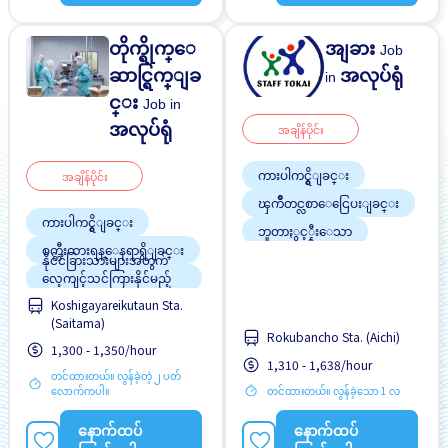
င္း
တိုက္ရိုက္ေ
အျခား
Job
ဆာင္ရြက္ျခ
အလုပ်ရုံ
in
င္း
Job in
အလုပ်ရုံ
အချိန်ပိုင်း
ကားပါကင္ရွိျခင္း
အချိန်ပိုင်း
ၾကိဳတင္လစာေငြေပးျခင္း
ကားပါကင္ရွိျခင္း
ဘူတာႏွင့္နီးေသာ
စက္ဘီးထားရန္ေနရာရွိျခင္း
လမ္းစရိတ္ေပးသည္
နိုင်ငံခြားသားများအတွက်
လေ့ကျင့်သင်ကြားနိုင်မည့်
အမျိုးသမီး ပို၍လိုလားသည်
လက်စွဲစာအုပ်ရှိသည်
Koshigayareikutaun Sta.
ၾကိဳတင္လစာေငြေပးျခင္း
အမျိုးသား ပို၍လိုလားသည်
(Saitama)
မနက္အဆိုင္း
အလုပ္အေတြ႕အၾကံဳရွိရန္မ
Rokubancho Sta. (Aichi)
1,300 - 1,350/hour
လို
လမ္းစရိတ္ေပးသည္
1,310 - 1,638/hour
ႏိုင္ငံျခားသားအလုပ္
တင်ထားတယ်။ လွန်ခဲ့တဲ့ ၂ ပတ်
ဝင်ငွေအများအပြားရရန်
လောက်ကပါ။
တင်ထားတယ်။ လွန်ခဲ့သော 1 လ
အလားအလာရှိသည်
အမျိုးသမီး ပို၍လိုလားသည်
နောက်ထပ်
နောက်ထပ်
အမျိုးသား ပို၍လိုလားသည်