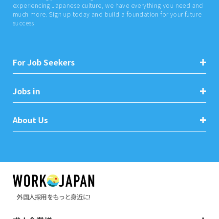
experiencing Japanese culture, we have everything you need and
much more. Sign up today and build a foundation for your future
success.
For Job Seekers
Jobs in
About Us
外国人採用をもっと身近に!