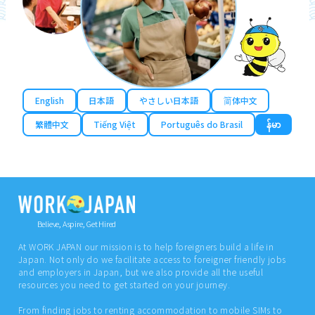
English
日本語
やさしい日本語
简体中文
繁體中文
Tiếng Việt
Português do Brasil
န်မာ
Believe, Aspire, Get Hired
At WORK JAPAN our mission is to help foreigners build a life in
Japan. Not only do we facilitate access to foreigner friendly jobs
and employers in Japan, but we also provide all the useful
resources you need to get started on your journey.
From finding jobs to renting accommodation to mobile SIMs to