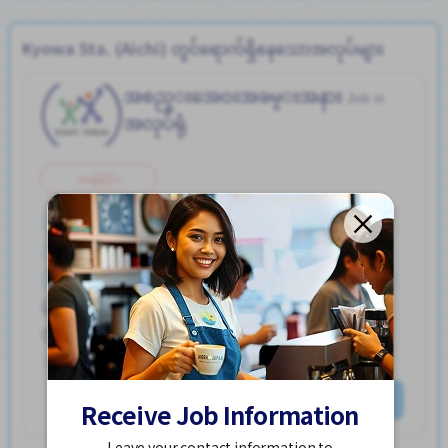
Kyowa Sta. (Aichi) တွင်ရောက်ရှိနေသောအလုပ်များ
အစည္းအေ၀းအခမ္းအနား
Job in
အလုပ်ရုံ
အချိန်ပိုင်း
ကားပါကင္ရွိျခင္း
ၾကိဳတင္လစာေငြေပးျခင္း
ဘူတာႏွင့္နီးေသာ
လမ္းစရိတ္ေပးသည္
အမျိုးသမီး ပို၍လိုလားသည်
အလုပ္အေတြ႕အၾကံဳရွိရန္မလို
Kyowa Sta. (Aichi)
ႏိုင္ငံျခားသားအလုပ္
1,200 - 1,500/hour
တင်ထားတယ်။ လွန်ခဲ့သော 3 လခန့်က
နောက်ထပ်ကြည့်ရှုပါ
Receive Job Information
Leave your contact information to