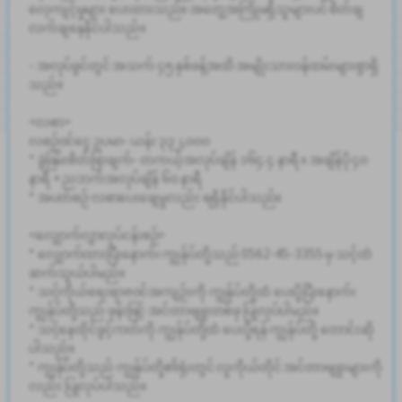
လေ့ကျင့်မှုများ ပေးထားသည်။ အတွေ့အကြုံမရှိသူများပင် စိတ်ချ
လက်ချနေနိုင်ပါသည်။
- အလုပ်ခွင်တွင် အသက် ၄၅ နှစ်ခန့်အထိ အမျိုးသားဝန်ထမ်းများစွာရှိ
သည်။
<လစာ>
လစဉ်ဝင်ငွေ ဥပမာ- ယန်း ၃၃၂,၀၀၀
* ခွဲခြမ်းစိတ်ဖြာချက်- တကယ့်အလုပ်ချိန် ၁၆၄.၄ နာရီ x အချိန်ပို ၄၀
နာရီ + ညဘက်အလုပ်ချိန် ၆၀ နာရီ
* အပတ်စဉ် လစာပေးချေမှုလည်း ရရှိနိုင်ပါသည်။
<လျှောက်လွှာလုပ်ငန်းစဉ်>
* လျှောက်ထားပြီးနောက်၊ ကျွန်ုပ်တို့သည် 0562-45-3355 မှ သင့်ထံ
ဆက်သွယ်ပါမည်။
* သင့်ကိုယ်ရေးရာဇဝင်အကျဉ်းကို ကျွန်ုပ်တို့ထံ ပေးပို့ပြီးနောက်၊
ကျွန်ုပ်တို့သည် ဖုန်းဖြင့် အင်တာဗျူးတစ်ခု ပြုလုပ်ပါမည်။
* သင့်နေထိုင်ခွင့်ကတ်ကို ကျွန်ုပ်တို့ထံ ပေးပို့ရန် ကျွန်ုပ်တို့ တောင်းဆို
ပါသည်။
* ကျွန်ုပ်တို့သည် ကျွန်ုပ်တို့၏ရုံးတွင် လူကိုယ်တိုင် အင်တာဗျူးများကို
လည်း ပြုလုပ်ပါသည်။