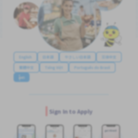
English
日本語
やさしい日本語
简体中文
繁體中文
Tiếng Việt
Português do Brasil
န်မာ
Sign In to Apply