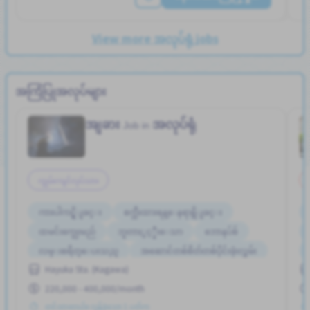
View more အလုပ်ရုံ jobs
အကြံပြုအလုပ်များ
အျခား
အလုပ်ရုံ
Job in
ကျွမ်းကျင်လုပ်သား
ကားပါကင္ရွိျခင္း
စက္ဘီးထားရန္ေနရာရွိျခင္း
ထမင်းကျွေးမည်
ဘူတာႏွင့္နီးေသာ
ဘောနပ်စ်
လမ္းစရိတ္ေပးသည္
အဆောင်တစ်စိတ်တစ်ပိုင်းဖုံးလွှမ်း
Hayuka Sta. (Kagawa)
အမျိုးသမီး ပို၍လိုလားသည်
အမျိုးသား ပို၍လိုလားသည်
220,000 - 400,000/month
တင်ထားတယ်။ လွန်ခဲ့သော 1 ပတ်က