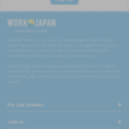
Believe, Aspire, Get Hired
At WORK JAPAN our mission is to help foreigners build a life in
Japan. Not only do we facilitate access to foreigner friendly jobs
and employers in Japan, but we also provide all the useful
resources you need to get started on your journey.
From finding jobs to renting accommodation to mobile SIMs to
experiencing Japanese culture, we have everything you need and
much more. Sign up today and build a foundation for your future
success.
For Job Seekers
Jobs in