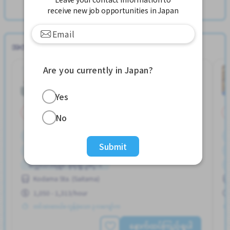
View more Jobs in Kyowa Sta. (Aichi)
receive new job opportunities in Japan
အလုပ်ရုံ အလုပ်များ
Are you currently in Japan?
တိုက္ရိုက္ေဆာင္ရြက္ျခင္း
Job in
အလုပ်ရုံ
Yes
အချိန်ပိုင်း
No
ကားပါကင္ရွိျခင္း
Submit
စေန တနဂၤေႏြႏွင့္ အျခားရံုးပိတ္ရက္မ်ား ပိတ္ျခား
စက္ဘီးထားရန္ေနရာရွိျခင္း
Kodama Sta. (Saitama)
အလုပ္အေတြ႕အၾကံဳရွိရန္မလို
အခ်ိန္ပိုနည္းေသာ
1,050 - 1,313/hour
တင်ထားတယ်။ လွန်ခဲ့သော ၃ လကျော်က
နောက်ထပ်ကြည့်ရှုပါ