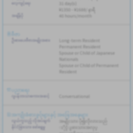
လေ့ကျင့်ရေး
31 day(s)
¥1350 - ¥1688/ နာရီ
အချိန်ပို
40 hours/month
ဗီဇာ
ဦးစားပေးဗီဇာအမျိုးအစား
Long-term Resident
Permanent Resident
Spouse or Child of Japanese
Nationals
Spouse or Child of Permanent
Resident
ပညာရေး
ဂျပန်ဘာသာစကားအဆင့်
Conversational
အကျိုးခံစားခွင့်များနှင့် အခြေအနေများ
လွယ်ကူသည့် လိုအပ်ချက်
အမျိုးသား ပို၍လိုလားသည်
နိုင်ငံခြားသား ဖော်ရွေမှု
ႏိုင္ငံျခားသားအလုပ္