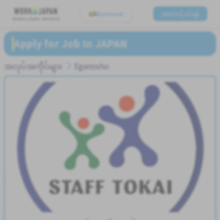
Burmese
အကောင့်ဝင်ရန်
Believe, Aspire, Get Hired
Apply for Job In JAPAN
အလုပ်အကိုင်များ
Eganosho