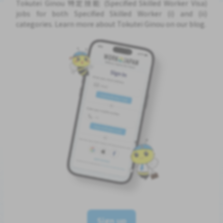
Tokutei Ginou 特定技能 (Specified Skilled Worker Visa)
jobs for both Specified Skilled Worker (i) and (ii)
categories. Learn more about Tokutei Ginou on our blog.
Sign up