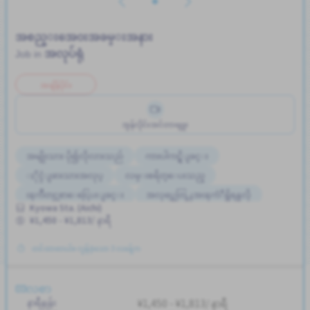
အစည္းအေ၀းအခမ္းအနား
အလုပ်ရုံ
Job in
အချိန်ပိုင်း
အွန်လိုင်းအင်တာဗျူး
အမျိုးသား ပို၍လိုလားသည်
ကားပါကင္ရွိျခင္း
ႏိုင္ငံျခားသားအလုပ္
လမ္းစရိတ္ေပးသည္
ၾကိဳတင္လစာေငြေပးျခင္း
အလုပ္အေတြ႕အၾကံဳရွိရန္မလို
Kyowa Sta. (Aichi)
¥1,450 - ¥1,813/ နာရီ
တင်ထားတယ်။ လွန်ခဲ့သော 3 လခန့်က
လစာ
နာရီနှုန်း
¥1,450 - ¥1,813/ နာရီ