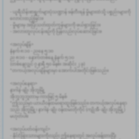
- ယူရီသိန်းစာရွက်များပုံသဏ္ဍာန် ဖန်တီးရန် မှိုများထဲသို့ ပစ္စည်းများကို
လောင်းထည့်ခြင်း။
- မှိုများမှ အပြီးသတ်ထုတ်ကုန်များကို ဖယ်ရှားခြင်း။
- အလားတူလုပ်ငန်းစဉ်ကို ပြန်လည်လုပ်ဆောင်ခြင်း။
<အလုပ်ချိန်>
နံနက် ၈:၁၀ - ညနေ ၅:၁၀
ည ၈:၁၀ - နောက်တစ်နေ့ နံနက် ၅:၁၀
(တစ်နေ့လျှင် ၇ နာရီ ၅၀ မိနစ်၊ အဆိုင်း ၂ ခု)
*တကယ့်အလုပ်ချိန်များမှာ အောက်ပါအတိုင်းဖြစ်သည်။
<အလုပ်နေရာ>
နာဂါနဲ-ချို၊ အိုဘူမြို့
အိုဘူဘူဘူတာမှ ကားဖြင့် ၅ မိနစ်
*ဤသည်မှာ ယာယီဝန်ထမ်းရာထူးဖြစ်သည်။ တကယ့်အလုပ်နေရာ
သည် အိုဘူမြို့၊ နာဂါနဲ-ချို၊ ဝန်ထမ်းတိုကိုင် (ကျိုအီ-ချို၊ အိုဘူမြို့)
မဟုတ်ပါ။
<အလုပ်ပတ်ဝန်းကျင်>
- နိုင်ငံခြားသားများကိုလည်း ဤနေရာတွင် အလုပ်ခန့်ထားပြီး