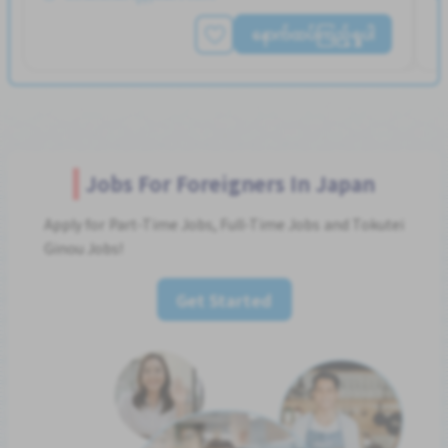
နောက်ထပ်ကြည့်ရှုပါ
Jobs For Foreigners In Japan
Apply for Part-Time Jobs, Full-Time Jobs and Tokutei
Ginou Jobs!
Get Started