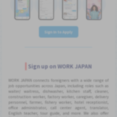
Sign In to Apply
Sign up on WORK JAPAN
WORK JAPAN connects foreigners with a wide range of
job opportunities across Japan, including roles such as
waiter/ waitress, dishwasher, kitchen staff, cleaner,
construction worker, factory worker, caregiver, delivery
personnel, farmer, fishery worker, hotel receptionist,
office administrator, call center agent, translator,
English teacher, tour guide, and more. We also offer