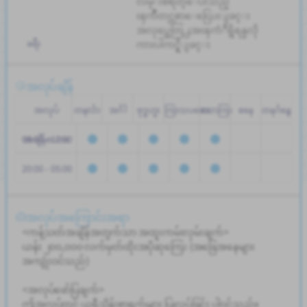
လမ္းစရိတ္ေပးသည္
ၾကိဳတင္လစာေငြေပးျခင္း
အလုပ္အေတြ႕အၾကံဳရွိရန္မလို
ခရီး
ကားပါကင္ရွိျခင္း
အလုပ်ချိန်
အလုပ်
တနင်္လာ
အင်္ဂါ
ဗုဒ္ဓဟူး
ကြာသပတေး
သောကြာ
စနေ
တနင်္ဂနွေ
08:00 - 17:00
အချိန်ဇယား
20:00 - 05:00
အလုပ်အကြောင်းအရာ
<ကန့်သတ်အချိန်အတွက်သာ အထူးကမ်းလှမ်းချက်>
ယန်း ၂၀၀,၀၀၀ လက်မှတ်ထိုးအပိုဆုကြေး (အခြေအနေများ
အကျုံးဝင်သည်)
<အလုပ်ဖော်ပြချက်>
ဤအလုပ်တွင် ယူရီသိန်းစာရွက်များ ပြုလုပ်ခြင်း ပါဝင်သည်။