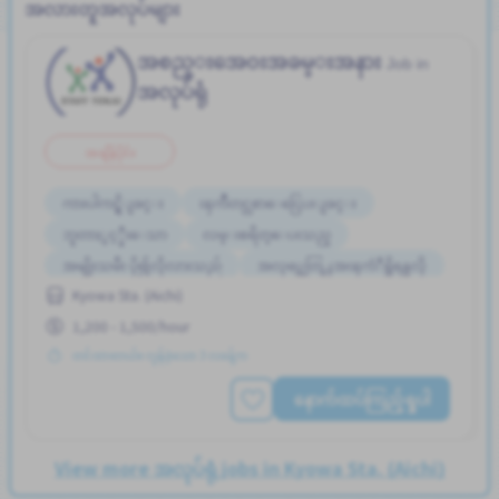
အလားတူအလုပ်များ
အစည္းအေ၀းအခမ္းအနား
Job in
အလုပ်ရုံ
အချိန်ပိုင်း
ကားပါကင္ရွိျခင္း
ၾကိဳတင္လစာေငြေပးျခင္း
ဘူတာႏွင့္နီးေသာ
လမ္းစရိတ္ေပးသည္
အမျိုးသမီး ပို၍လိုလားသည်
အလုပ္အေတြ႕အၾကံဳရွိရန္မလို
Kyowa Sta. (Aichi)
ႏိုင္ငံျခားသားအလုပ္
1,200 - 1,500/hour
တင်ထားတယ်။ လွန်ခဲ့သော 3 လခန့်က
နောက်ထပ်ကြည့်ရှုပါ
View more အလုပ်ရုံ jobs in Kyowa Sta. (Aichi)