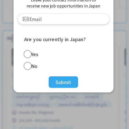
receive new job opportunities in Japan
View more အလုပ်ရုံ jobs
အကြံပြုအလုပ်များ
Are you currently in Japan?
အျခား
အလုပ်ရုံ
Job in
Yes
No
အချိန်ပြည့်
Submit
ကားပါကင္ရွိျခင္း
စက္ဘီးထားရန္ေနရာရွိျခင္း
ထမင်းကျွေးမည်
ဘူတာႏွင့္နီးေသာ
ဘောနပ်စ်
လမ္းစရိတ္ေပးသည္
အဆောင်တစ်စိတ်တစ်ပိုင်းဖုံးလွှမ်း
Hayuka Sta. (Kagawa)
အမျိုးသမီး ပို၍လိုလားသည်
အမျိုးသား ပို၍လိုလားသည်
250,000 - 400,000/month
တင်ထားတယ်။ လွန်ခဲ့တဲ့ ၂ ပတ်လောက်ကပါ။