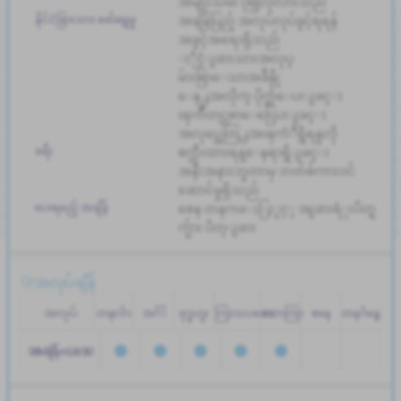
အမျိုးသမီး ပို၍လိုလားသည်
နိုင်ငံခြားသား ဖော်ရွေမှု
အချိန်ပြည့် အလုပ်လုပ်ခွင့်ရရန်
အခွင့်အရေးရှိသည်
ႏိုင္ငံျခားသားအလုပ္
မ်ားစြာေသာအခ်ိန္ပို
ေန႕အလိုက္ ပိုက္ဆံေပးျခင္း
ၾကိဳတင္လစာေငြေပးျခင္း
အလုပ္အေတြ႕အၾကံဳရွိရန္မလို
ခရီး
စက္ဘီးထားရန္ေနရာရွိျခင္း
အနီးအနားဘူတာမှ ဘတ်စ်ကားဝင်
ဆောင်မှုရှိသည်
ပေးရမည့် အချိန်
စေန တနဂၤေႏြႏွင့္ အျခားရံုးပိတ္ရ
က္မ်ား ပိတ္ျခား
အလုပ်ချိန်
အလုပ်
တနင်္လာ
အင်္ဂါ
ဗုဒ္ဓဟူး
ကြာသပတေး
သောကြာ
စနေ
တနင်္ဂနွေ
08:00 - 16:30
အချိန်ဇယား