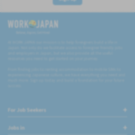
Believe, Aspire, Get Hired
At WORK JAPAN our mission is to help foreigners build a life in
Japan. Not only do we facilitate access to foreigner friendly jobs
and employers in Japan, but we also provide all the useful
resources you need to get started on your journey.
From finding jobs to renting accommodation to mobile SIMs to
experiencing Japanese culture, we have everything you need and
much more. Sign up today and build a foundation for your future
success.
For Job Seekers
Jobs in