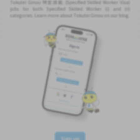
Tokutei Ginou 特定技能 (Specified Skilled Worker Visa)
jobs for both Specified Skilled Worker (i) and (ii)
categories. Learn more about Tokutei Ginou on our blog.
Sign up