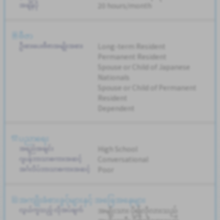
အချိန်ပို
20 hours/month
ဗီဇာ
ဦးစားပေးဗီဇာအမျိုးအစား
Long-term Resident
Permanent Resident
Spouse or Child of Japanese
Nationals
Spouse or Child of Permanent
Resident
Dependent
ပညာရေး
အရည်အချင်း
High School
ဂျပန်ဘာသာစကားအဆင့်
Conversational
အင်္ဂလိပ်ဘာသာစကားအဆင့်
Poor
အကျိုးခံစားခွင့်များနှင့် အခြေအနေများ
လွယ်ကူသည့် လိုအပ်ချက်
အမျိုးသား ပို၍လိုလားသည်