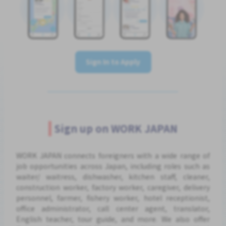
Sign In to Apply
Sign up on WORK JAPAN
WORK JAPAN connects foreigners with a wide range of
job opportunities across Japan, including roles such as
waiter/ waitress, dishwasher, kitchen staff, cleaner,
construction worker, factory worker, caregiver, delivery
personnel, farmer, fishery worker, hotel receptionist,
office administrator, call center agent, translator,
English teacher, tour guide, and more. We also offer