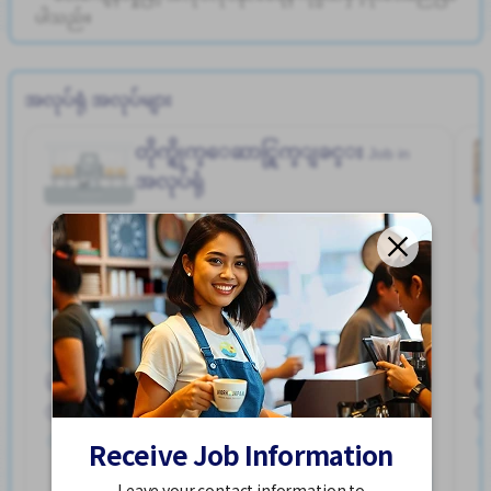
ပါသည်။
အလုပ်ရုံ အလုပ်များ
တိုက္ရိုက္ေဆာင္ရြက္ျခင္း
Job in
အလုပ်ရုံ
အချိန်ပိုင်း
ကားပါကင္ရွိျခင္း
စေန တနဂၤေႏြႏွင့္ အျခားရံုးပိတ္ရက္မ်ား ပိတ္ျခား
စက္ဘီးထားရန္ေနရာရွိျခင္း
Kodama Sta. (Saitama)
အလုပ္အေတြ႕အၾကံဳရွိရန္မလို
အခ်ိန္ပိုနည္းေသာ
1,050 - 1,313/hour
တင်ထားတယ်။ လွန်ခဲ့သော ၃ လကျော်က
Receive Job Information
နောက်ထပ်ကြည့်ရှုပါ
Leave your contact information to