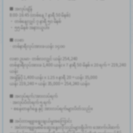
■ အလုပ်ချိန်
8:00-16:45 (တစ်နေ့ 7 နာရီ 50 မိနစ်)
・ တစ်နေ့လျှင် ၇ နာရီ ၅၀ မိနစ်
・ ၅၅ မိနစ် အနားယူပါ။
■ လစာ
· တစ်နာရီလုပ်အားခ ယန်း ၁၄၀၀
လစာ ဥပမာ- တစ်လလျှင် ယန်း 254,240
တစ်နာရီလုပ်အားခ 1,400 ယန်း x 7 နာရီ 50 မိနစ် x 20 ရက် = 219,240
ယန်း
အချိန်ပို 1,400 ယန်း x 1.25 x နာရီ 20 = ယန်း 35,000
ယန်း 219,240 + ယန်း 35,000 = 254,240 ယန်း၊
■ အလုပ်ရက်/အားလပ်ရက်
· အလုပ်ပိတ်ရက် ၅ ရက်
・စနေ၊တနင်္ဂနွေ နှင့် အားလပ်ရက်များပိတ်သည်။
■ အင်တာဗျူးရွေးချယ်မှုအကြောင်း
・ အင်တာဗျူးမစမီ ဆွေးနွေးလိုသည်များရှိပါက အောက်ပါဆက်