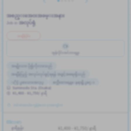
အစည္းအေ၀းအခမ္းအနား
အလုပ်ရုံ
Job in
အချိန်ပိုင်း
အွန်လိုင်းအင်တာဗျူး
အမျိုးသား ပို၍လိုလားသည်
အချိန်ပြည့် အလုပ်လုပ်ခွင့်ရရန် အခွင့်အရေးရှိသည်
ႏိုင္ငံျခားသားအလုပ္
စက္ဘီးထားရန္ေနရာရွိျခင္း
Suminodo Sta. (Osaka)
စေန တနဂၤေႏြႏွင့္ အျခားရံုးပိတ္ရက္မ်ား ပိတ္ျခား
¥1,400 - ¥1,750/ နာရီ
မ်ားစြာေသာအခ်ိန္ပို
ေန႕အလိုက္ ပိုက္ဆံေပးျခင္း
တင်ထားတယ်။ လွန်ခဲ့သော ၃ လကျော်က
ၾကိဳတင္လစာေငြေပးျခင္း
အမျိုးသမီး ပို၍လိုလားသည်
အနီးအနားဘူတာမှ ဘတ်စ်ကားဝင်ဆောင်မှုရှိသည်
လစာ
အလုပ္အေတြ႕အၾကံဳရွိရန္မလို
နာရီနှုန်း
¥1,400 - ¥1,750/ နာရီ