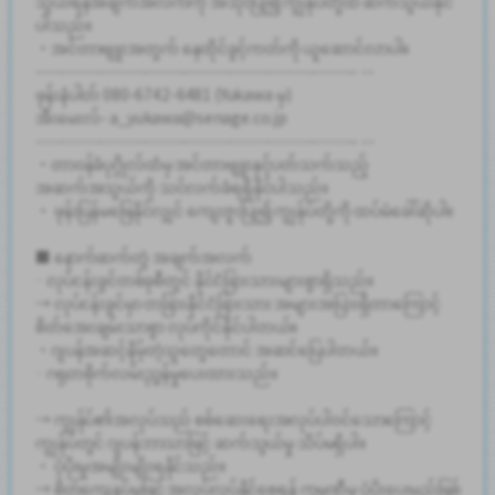
သွယ်ရန်အချက်အလက်ကို အသုံးပြု၍ ကျွန်ုပ်တို့ထံ ဆက်သွယ်နိုင်
ပါသည်။
・အင်တာဗျူးအတွက် နေထိုင်ခွင့်ကတ်ကို ယူဆောင်လာပါ။
-------------------------------------------------- --
ဖုန်းနံပါတ် 080-6742-6481 (Yukawa မှ)
အီးမေးလ်- a_yukawa@senage.co.jp
-------------------------------------------------- --
・တာဝန်ခံပုဂ္ဂိုလ်ထံမှ အင်တာဗျူးနှင့်ပတ်သက်သည့်
အဆက်အသွယ်ကို သင်လက်ခံရရှိနိုင်ပါသည်။
・ ဖုန်းပြန်မဖြေနိုင်လျှင် ကျေးဇူးပြု၍ ကျွန်ုပ်တို့ကို ထပ်မံခေါ်ဆိုပါ။
■ နောက်ဆက်တွဲ အချက်အလက်
· လုပ်ငန်းခွင်တစ်ခုစီတွင် နိုင်ငံခြားသားများစွာရှိသည်။
→ လုပ်ငန်းခွင်မှာ တခြားနိုင်ငံခြားသား အများအပြားရှိတာကြောင့်
စိတ်အေးချမ်းသာစွာ လုပ်ကိုင်နိုင်ပါတယ်။
・ဂျပန်အဆင့်နိမ့်တဲ့သူတွေတောင် အဆင်ပြေပါတယ်။
· ဂရုတစိုက်လမ်းညွှန်မှုပေးထားသည်။
→ ကျွန်ုပ်၏အလုပ်သည် စစ်ဆေးရေးအလုပ်ပါ၀င်သောကြောင့်
ကျွန်ုပ်တွင် ဂျပန်ဘာသာဖြင့် ဆက်သွယ်မှု သိပ်မရှိပါ။
・ ပံ့ပိုးမှုအမျိုးမျိုးရနိုင်သည်။
→ စိတ်ကျေနပ်မှုဖြင့် အလုပ်လုပ်နိုင်စေရန် ကုမ္ပဏီမှ ပံ့ပိုးပေးမည်ဖြစ်