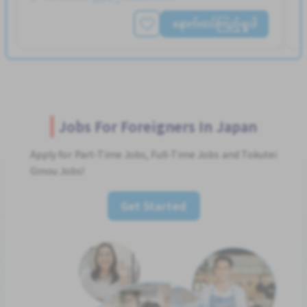
နောက်ထပ်ကြည့်ရှုပါ
Jobs For Foreigners In Japan
Apply for Part-Time Jobs, Full-Time Jobs and Tokutei
Ginou Jobs!
Get Started