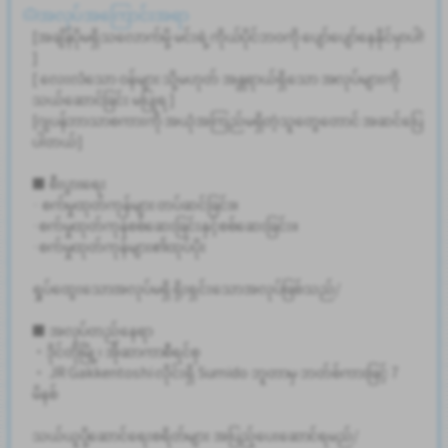
အလုပ်အကြောင်းအရာ
[အချိန်ပိုမရှိသလောက်မို့ မင်းရဲ့ကိုယ်ပိုင်ဘဝကို ပျော်ပျော်နေနိုင်မှာပါ!
]
[ လေးလံသော ဝန်များ သို့မဟုတ် အန္တရာယ်ရှိသော အလုပ်များကို
သယ်ဆောင်ခြင်း မပြုရ ]
[ဂျပန်ဘာသာစကားကို အယုံအကြည်မရှိတဲ့သူတွေတောင် အဆင်ပြေ
ပါတယ်]
■ စီးပွားရေး
· စက်မှုထုတ်ကုန်များ တပ်ဆင်ခြင်း။
·စက်မှုထုတ်ကုန်စစ်ဆေးခြင်းနှင့်စစ်ဆေးခြင်း။
·စက်မှုထုတ်ကုန်များ၏ထုပ်ပိုး
ရှုပ်ထွေးသောအလုပ်မရှိ ရိုးရှင်းသောအလုပ်ဖြစ်သည်/
■ အလုပ်တည်နေရာ
・ဒိုင်တိုမြို့၊ အိုဆာကာစီရင်စု
・ JR Gakkentoshi လိုင်းရှိ Sumido ဘူတာမှ ဘတ်စ်ကားဖြင့် 7
မိနစ်
သယ်ယူပို့ဆောင်ရေးစရိတ်များ အပြည့်ပေးဆောင်ရမည်/