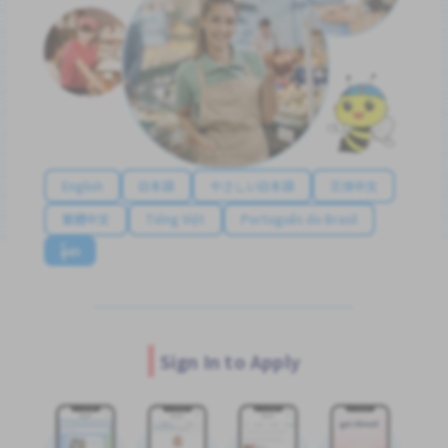
English
日本語
やさしい日本語
简体中文
繁體中文
Tiếng Việt
Português do Brasil
န်မာ
Sign In to Apply