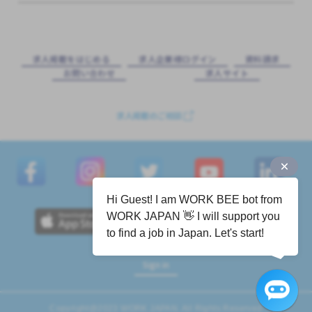
求⼈掲載をはじめる
求⼈企業様ログイン
資料請求
お問い合わせ
求⼈サイト
求人掲載のご相談
Hi Guest! I am WORK BEE bot from
WORK JAPAN 👋 I will support you
to find a job in Japan. Let's start!
Sign in
Copyright@2023 WORK JAPAN. All Rights Reserved