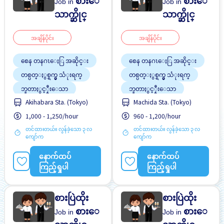
စားေ
စားေ
Job in
Job in
သာက္ဆိုင္
သာက္ဆိုင္
အချိန်ပိုင်း
အချိန်ပိုင်း
စေန တနဂၤေႏြ အဆိုင္း
စေန တနဂၤေႏြ အဆိုင္း
တစ္ပတ္ႏွစ္ရက္မွ သံုးရက္
တစ္ပတ္ႏွစ္ရက္မွ သံုးရက္
ဘူတာႏွင့္နီးေသာ
ဘူတာႏွင့္နီးေသာ
Akihabara Sta. (Tokyo)
Machida Sta. (Tokyo)
လမ္းစရိတ္ေပးသည္
လမ္းစရိတ္ေပးသည္
1,000 - 1,250/hour
960 - 1,200/hour
အလုပ္ခ်ိန္နည္းေသာ
အလုပ္ခ်ိန္နည္းေသာ
တင်ထားတယ်။ လွန်ခဲ့သော ၃ လ
တင်ထားတယ်။ လွန်ခဲ့သော ၃ လ
ကျော်က
ကျော်က
နောက်ထပ်
နောက်ထပ်
ကြည့်ရှုပါ
ကြည့်ရှုပါ
စားပြဲထိုး
စားပြဲထိုး
စားေ
စားေ
Job in
Job in