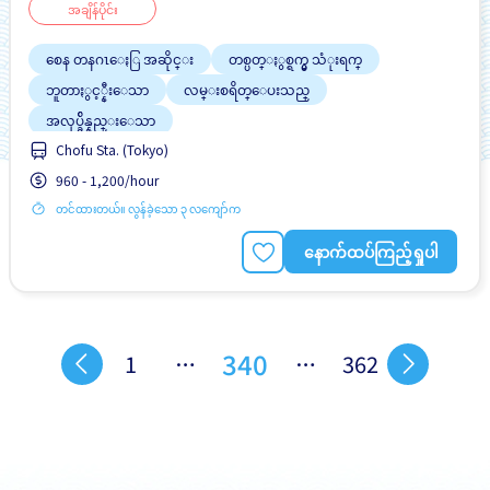
အချိန်ပိုင်း
စေန တနဂၤေႏြ အဆိုင္း
တစ္ပတ္ႏွစ္ရက္မွ သံုးရက္
ဘူတာႏွင့္နီးေသာ
လမ္းစရိတ္ေပးသည္
အလုပ္ခ်ိန္နည္းေသာ
Chofu Sta. (Tokyo)
960 - 1,200/hour
တင်ထားတယ်။ လွန်ခဲ့သော ၃ လကျော်က
နောက်ထပ်ကြည့်ရှုပါ
340
1
…
…
362