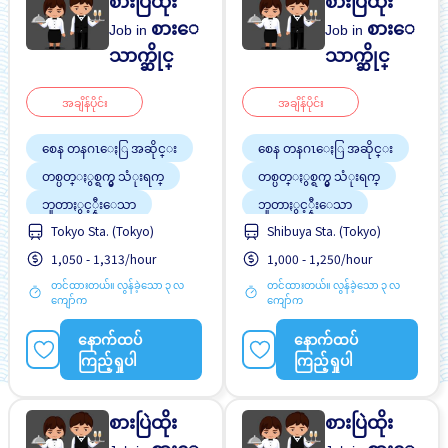
စားပြဲထိုး
စားပြဲထိုး
စားေ
စားေ
Job in
Job in
သာက္ဆိုင္
သာက္ဆိုင္
အချိန်ပိုင်း
အချိန်ပိုင်း
စေန တနဂၤေႏြ အဆိုင္း
စေန တနဂၤေႏြ အဆိုင္း
တစ္ပတ္ႏွစ္ရက္မွ သံုးရက္
တစ္ပတ္ႏွစ္ရက္မွ သံုးရက္
ဘူတာႏွင့္နီးေသာ
ဘူတာႏွင့္နီးေသာ
Tokyo Sta. (Tokyo)
Shibuya Sta. (Tokyo)
လမ္းစရိတ္ေပးသည္
လမ္းစရိတ္ေပးသည္
1,050 - 1,313/hour
1,000 - 1,250/hour
အလုပ္ခ်ိန္နည္းေသာ
အလုပ္ခ်ိန္နည္းေသာ
တင်ထားတယ်။ လွန်ခဲ့သော ၃ လ
တင်ထားတယ်။ လွန်ခဲ့သော ၃ လ
ကျော်က
ကျော်က
နောက်ထပ်
နောက်ထပ်
ကြည့်ရှုပါ
ကြည့်ရှုပါ
စားပြဲထိုး
စားပြဲထိုး