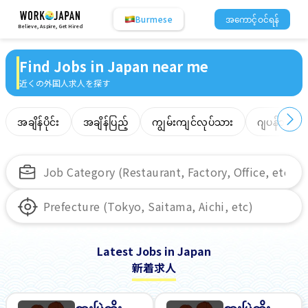
Burmese
အကောင့်ဝင်ရန်
Believe, Aspire, Get Hired
Find Jobs in Japan near me
近くの外国人求人を探す
အချိန်ပိုင်း
အချိန်ပြည့်
ကျွမ်းကျင်လုပ်သား
ဂျပန်ဘာသာ
Latest Jobs in Japan
新着求人