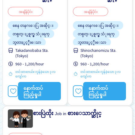
အချိန်ပိုင်း
အချိန်ပိုင်း
စေန တနဂၤေႏြ အဆိုင္း
စေန တနဂၤေႏြ အဆိုင္း
တစ္ပတ္ႏွစ္ရက္မွ သံုးရက္
တစ္ပတ္ႏွစ္ရက္မွ သံုးရက္
ဘူတာႏွင့္နီးေသာ
ဘူတာႏွင့္နီးေသာ
Takadanobaba Sta.
Shinochanomizu Sta.
လမ္းစရိတ္ေပးသည္
လမ္းစရိတ္ေပးသည္
(Tokyo)
(Tokyo)
အလုပ္ခ်ိန္နည္းေသာ
အလုပ္ခ်ိန္နည္းေသာ
960 - 1,200/hour
960 - 1,200/hour
တင်ထားတယ်။ လွန်ခဲ့သော ၃ လ
တင်ထားတယ်။ လွန်ခဲ့သော ၃ လ
ကျော်က
ကျော်က
နောက်ထပ်
နောက်ထပ်
ကြည့်ရှုပါ
ကြည့်ရှုပါ
စားပြဲထိုး
စားေသာက္ဆိုင္
Job in