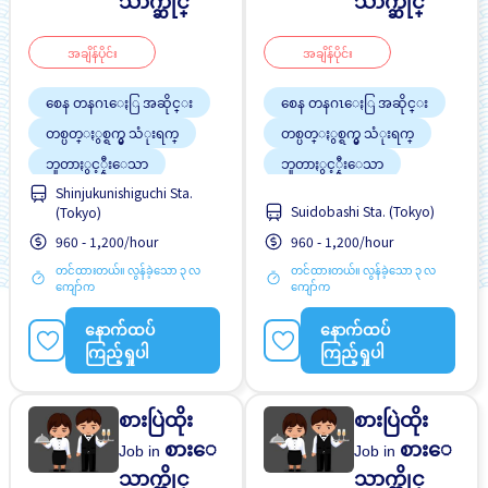
သာက္ဆိုင္
သာက္ဆိုင္
အချိန်ပိုင်း
အချိန်ပိုင်း
စေန တနဂၤေႏြ အဆိုင္း
စေန တနဂၤေႏြ အဆိုင္း
တစ္ပတ္ႏွစ္ရက္မွ သံုးရက္
တစ္ပတ္ႏွစ္ရက္မွ သံုးရက္
ဘူတာႏွင့္နီးေသာ
ဘူတာႏွင့္နီးေသာ
Shinjukunishiguchi Sta.
လမ္းစရိတ္ေပးသည္
လမ္းစရိတ္ေပးသည္
Suidobashi Sta. (Tokyo)
(Tokyo)
အလုပ္ခ်ိန္နည္းေသာ
အလုပ္ခ်ိန္နည္းေသာ
960 - 1,200/hour
960 - 1,200/hour
တင်ထားတယ်။ လွန်ခဲ့သော ၃ လ
တင်ထားတယ်။ လွန်ခဲ့သော ၃ လ
ကျော်က
ကျော်က
နောက်ထပ်
နောက်ထပ်
ကြည့်ရှုပါ
ကြည့်ရှုပါ
စားပြဲထိုး
စားပြဲထိုး
စားေ
စားေ
Job in
Job in
သာက္ဆိုင္
သာက္ဆိုင္