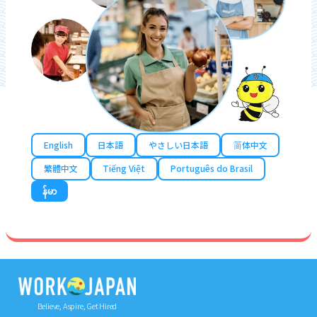
English
日本語
やさしい日本語
简体中文
繁體中文
Tiếng Việt
Português do Brasil
န်မာ
Believe, Aspire, Get Hired