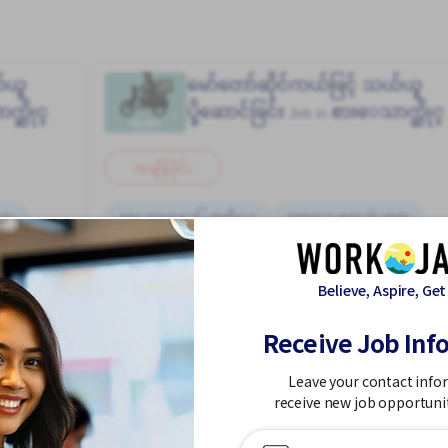
်ယူ
မော်တော်ဆိုင်ကယ်ဖြင့် သယ်ယူ
္ဆိုင္
ပို့ဆောင်ခြင်း
စားေသာက္ဆိုင္
Job in
အချိန်ပိုင်း
ရက္
စေန တနဂၤေႏြ အဆိုင္း
တစ္ပတ္ႏွစ္ရက္မွ သံုးရက္
သာ
ဘူတာႏွင့္နီးေသာ
အလုပ္အေတြ႕အၾကံဳရွိရန္မလို
အလုပ္ခ်ိန္နည္းေသာ
Believe, Aspire, Get
Higashiomiya Sta. (Saitama)
1,030 - 1,288/hour
Receive Job Inf
Leave your contact info
တင်ထားတယ်။ လွန်ခဲ့သော ၃ လကျော်က
receive new job opportuni
့်ရှုပါ
နောက်ထပ်ကြည့်ရှုပါ