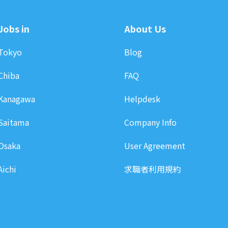
Jobs in
About Us
Tokyo
Blog
Chiba
FAQ
Kanagawa
Helpdesk
Saitama
Company Info
Osaka
User Agreement
Aichi
求職者利用規約