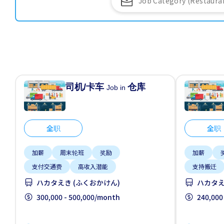
司机/卡车
仓库
Job in
全职
全职
加薪
周末轮班
奖励
加薪
支付交通费
高收入潜能
支持搬迁
ハカタえき (ふくおかけん)
ハカタえ
300,000 - 500,000/month
240,000