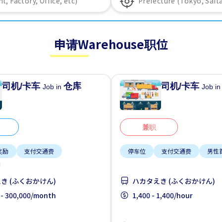
申请Warehouse职位
司机/卡车
仓库
司机/卡车
Job in
Job i
兼职
奖励
支付交通费
停车位
支付交通费
男性
き (ふくおかけん)
ハカタえき (ふくおかけん)
 - 300,000/month
1,400 - 1,400/hour