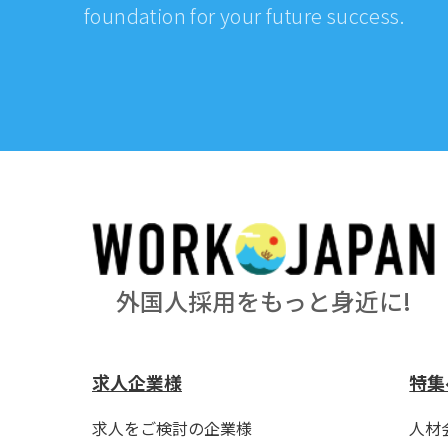
foundation for your future success.
外国人採用をもっと身近に!
求人企業様
特集
求人をご検討の企業様
人材