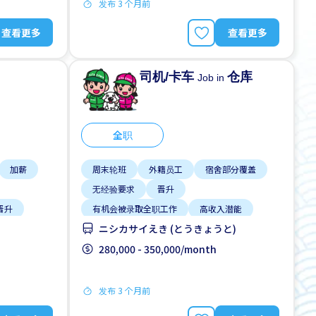
发布 3 个月前
查看更多
查看更多
司机/卡车
仓库
Job in
全职
加薪
周末轮班
外籍员工
宿舍部分覆盖
无经验要求
晋升
晋升
有机会被录取全职工作
高收入潜能
ニシカサイえき (とうきょうと)
280,000 - 350,000/month
发布 3 个月前