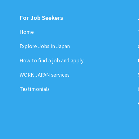
For Job Seekers
Home
Explore Jobs in Japan
How to find a job and apply
WORK JAPAN services
Testimonials