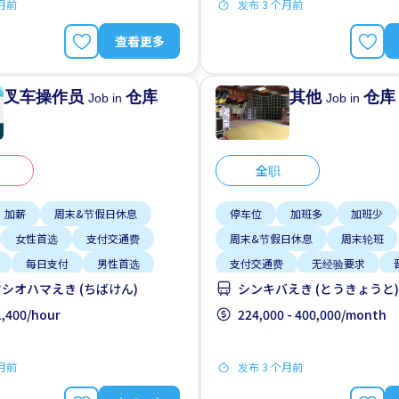
个月前
发布 3 个月前
查看更多
叉车操作员
仓库
其他
仓库
Job in
Job in
全职
加薪
周末&节假日休息
停车位
加班多
加班少
女性首选
支付交通费
周末&节假日休息
周末轮班
每日支付
男性首选
支付交通费
无经验要求
シオハマえき (ちばけん)
シンキバえき (とうきょうと)
 1,400/hour
224,000 - 400,000/month
个月前
发布 3 个月前