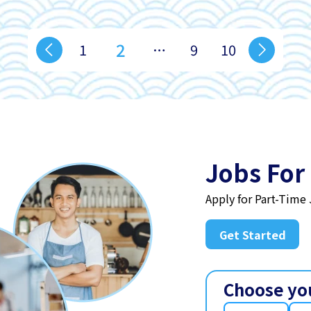
2
1
…
9
10
Jobs For
Apply for Part-Time
Get Started
Choose yo