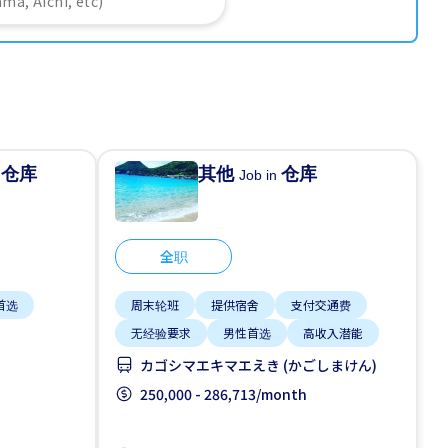
仓库
其他
仓库
n
Job in
全职
首选
周末轮班
提供宿舍
支付交通费
无经验要求
男性首选
高收入潜能
カゴシマエキマエえき (かごしまけん)
250,000 - 286,713/month