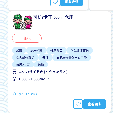
查看更多
司机/卡车
仓库
Job in
兼职
加薪
周末轮班
外籍员工
学生签证首选
宿舍部分覆盖
晋升
有机会被录取全职工作
每周2-3天
短期
ニシカサイえき (とうきょうと)
1,500 - 1,800/hour
发布 3 个月前
查看更多