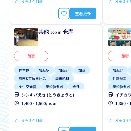
发布 3 个月前
发布 3 
查看更多
其他
仓库
Job in
兼职
兼职
停车位
加班多
加班少
加薪
加班少
周末&节假日休息
周末轮班
外籍员工
支付交通费
无经验要求
晋升
无经验要求
シンキバえき (とうきょうと)
イチカワ
1,400 - 1,500/hour
1,350 -
发布 3 个月前
发布 3 