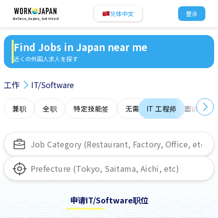
简体中文
登录
Believe, Aspire, Get Hired
Find Jobs in Japan near me
近くの外国人求人を探す
工作
IT/Software
兼职
全职
特定技能签
无需日语
IT 工程师
在线面试
申请IT/Software职位