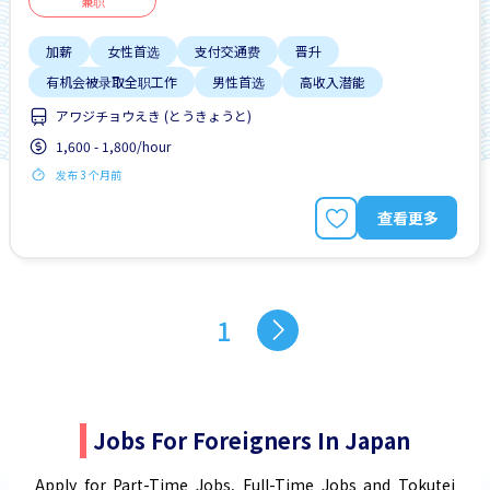
兼职
加薪
女性首选
支付交通费
晋升
有机会被录取全职工作
男性首选
高收入潜能
アワジチョウえき (とうきょうと)
1,600 - 1,800/hour
发布 3 个月前
查看更多
1
Jobs For Foreigners In Japan
Apply for Part-Time Jobs, Full-Time Jobs and Tokutei