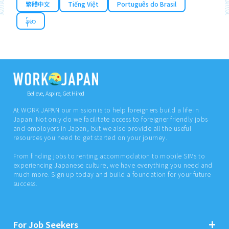
繁體中文
Tiếng Việt
Português do Brasil
န်မာ
Believe, Aspire, Get Hired
At WORK JAPAN our mission is to help foreigners build a life in
Japan. Not only do we facilitate access to foreigner friendly jobs
and employers in Japan, but we also provide all the useful
resources you need to get started on your journey.
From finding jobs to renting accommodation to mobile SIMs to
experiencing Japanese culture, we have everything you need and
much more. Sign up today and build a foundation for your future
success.
For Job Seekers