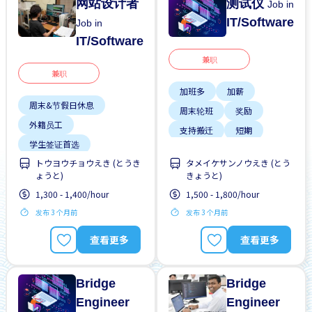
网站设计者
测试仪
Job in
IT/Software
Job in
IT/Software
兼职
兼职
加班多
加薪
周末&节假日休息
周末轮班
奖励
外籍员工
支持搬迁
短期
学生签证首选
靠近车站
トウヨウチョウえき (とうき
タメイケサンノウえき (とう
支付交通费
ょうと)
きょうと)
无经验要求
1,300 - 1,400/hour
1,500 - 1,800/hour
每周2-3天
发布 3 个月前
发布 3 个月前
自行车停放处
查看更多
查看更多
Bridge
Bridge
Engineer
Engineer