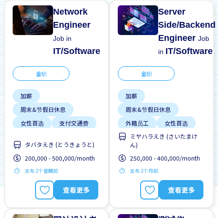
Network
Server
Engineer
Side/Backend
Engineer
Job in
Job
IT/Software
IT/Software
in
全职
全职
加薪
加薪
周末&节假日休息
周末&节假日休息
女性首选
支付交通费
外籍员工
女性首选
ミヤハラえき (さいたまけ
支持搬迁
无经验要求
支付交通费
支持搬迁
タバタえき (とうきょうと)
ん)
晋升
男性首选
晋升
男性首选
200,000 - 500,000/month
250,000 - 400,000/month
靠近车站
靠近车站
发布 2个星期前
发布 2个月前
查看更多
查看更多