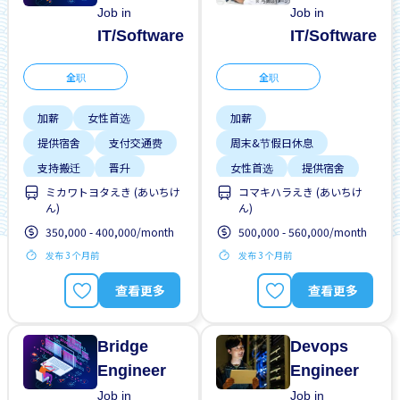
Job in
Job in
IT/Software
IT/Software
全职
全职
加薪
女性首选
加薪
提供宿舍
支付交通费
周末&节假日休息
支持搬迁
晋升
女性首选
提供宿舍
ミカワトヨタえき (あいちけ
コマキハラえき (あいちけ
男性首选
高收入潜能
支付交通费
支持搬迁
ん)
ん)
晋升
男性首选
350,000 - 400,000/month
500,000 - 560,000/month
高收入潜能
发布 3 个月前
发布 3 个月前
查看更多
查看更多
Bridge
Devops
Engineer
Engineer
Job in
Job in