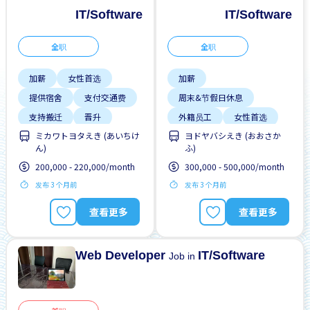
IT/Software
IT/Software
全职
全职
加薪
女性首选
加薪
提供宿舍
支付交通费
周末&节假日休息
支持搬迁
晋升
外籍员工
女性首选
ミカワトヨタえき (あいちけ
ヨドヤバシえき (おおさか
男性首选
高收入潜能
宿舍部分覆盖
ん)
ふ)
支付交通费
男性首选
200,000 - 220,000/month
300,000 - 500,000/month
发布 3 个月前
发布 3 个月前
查看更多
查看更多
Web Developer
IT/Software
Job in