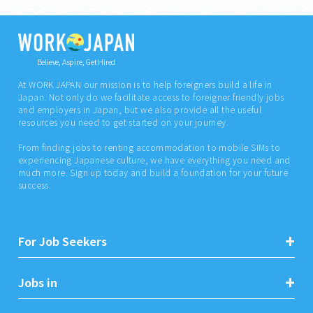
Believe, Aspire, Get Hired
At WORK JAPAN our mission is to help foreigners build a life in
Japan. Not only do we facilitate access to foreigner friendly jobs
and employers in Japan, but we also provide all the useful
resources you need to get started on your journey.
From finding jobs to renting accommodation to mobile SIMs to
experiencing Japanese culture, we have everything you need and
much more. Sign up today and build a foundation for your future
success.
For Job Seekers
Jobs in