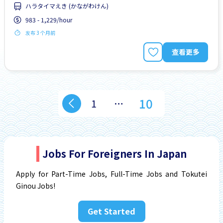
ハラタイマえき (かながわけん)
983 - 1,229/hour
发布 3 个月前
查看更多
10
1
…
Jobs For Foreigners In Japan
Apply for Part-Time Jobs, Full-Time Jobs and Tokutei
Ginou Jobs!
Get Started