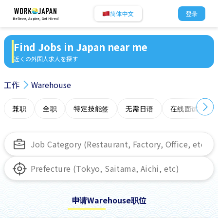
简体中文
登录
Believe, Aspire, Get Hired
Find Jobs in Japan near me
近くの外国人求人を探す
工作
Warehouse
兼职
全职
特定技能签
无需日语
在线面试
申请Warehouse职位