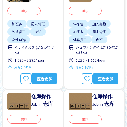
兼职
兼职
加班多
周末轮班
停车位
加入奖励
外籍员工
夜班
加班多
周末轮班
女性首选
外籍员工
夜班
イサイダえき (かながわけ
ショウナンダイえき (かなが
学生签证首选
提供宿舍
支付交通费
ん)
わけん)
工作时间短
无经验要求
1,020 - 1,275/hour
1,293 - 1,612/hour
无经验要求
发布 3 个月前
发布 3 个月前
每周2-3天
查看更多
查看更多
仓库操作
仓库操作
仓库
仓库
Job in
Job in
兼职
兼职