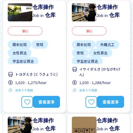
仓库操作
仓库操作
仓库
仓库
Job in
Job in
兼职
兼职
周末轮班
夜班
周末轮班
外籍员工
女性首选
夜班
女性首选
学生签证首选
学生签证首选
イサイダえき (かながわけ
无经验要求
无经验要求
トヨダえき (とうきょうと)
ん)
每周2-3天
男性首选
每周2-3天
男性首选
1,020 - 1,275/hour
1,030 - 1,288/hour
短期
自行车停放处
短期
发布 3 个月前
发布 3 个月前
查看更多
查看更多
仓库操作
仓库操作
仓库
仓库
Job in
Job in