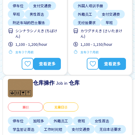
停车位
支付交通费
外国人培训手册
早班
男性首选
外籍员工
支付交通费
附近车站的巴士服务
无经验要求
早班
シンナラシノえき (ちばけ
カワグチえき (さいたまけ
男性首选
ん)
ん)
自行车停放处
1,100 - 1,200/hour
1,100 - 1,150/hour
附近车站的巴士服务
发布 3 个月前
发布 3 个月前
查看更多
查看更多
仓库操作
仓库
Job in
兼职
无需日语
停车位
加班多
外籍员工
夜班
女性首选
学生签证首选
工作时间短
支付交通费
无日本语要求