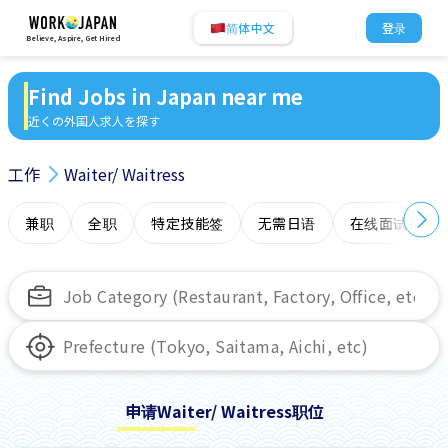
简体中文
登录
Believe, Aspire, Get Hired
Find Jobs in Japan near me
近くの外国人求人を探す
工作
Waiter/ Waitress
兼职
全职
特定技能签
无需日语
在线面试
申请Waiter/ Waitress职位