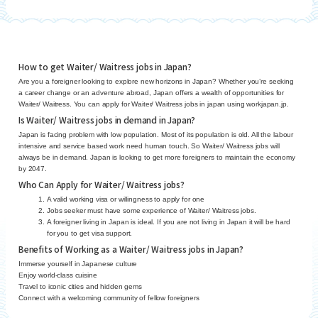
How to get Waiter/ Waitress jobs in Japan?
Are you a foreigner looking to explore new horizons in Japan? Whether you’re seeking
a career change or an adventure abroad, Japan offers a wealth of opportunities for
Waiter/ Waitress. You can apply for Waiter/ Waitress jobs in japan using workjapan.jp.
Is Waiter/ Waitress jobs in demand in Japan?
Japan is facing problem with low population. Most of its population is old. All the labour
intensive and service based work need human touch. So Waiter/ Waitress jobs will
always be in demand. Japan is looking to get more foreigners to maintain the economy
by 2047.
Who Can Apply for Waiter/ Waitress jobs?
A valid working visa or willingness to apply for one
Jobs seeker must have some experience of Waiter/ Waitress jobs.
A foreigner living in Japan is ideal. If you are not living in Japan it will be hard
for you to get visa support.
Benefits of Working as a Waiter/ Waitress jobs in Japan?
Immerse yourself in Japanese culture
Enjoy world-class cuisine
Travel to iconic cities and hidden gems
Connect with a welcoming community of fellow foreigners