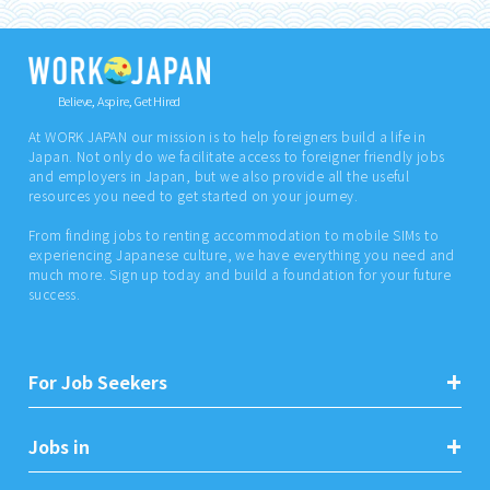
Believe, Aspire, Get Hired
At WORK JAPAN our mission is to help foreigners build a life in
Japan. Not only do we facilitate access to foreigner friendly jobs
and employers in Japan, but we also provide all the useful
resources you need to get started on your journey.
From finding jobs to renting accommodation to mobile SIMs to
experiencing Japanese culture, we have everything you need and
much more. Sign up today and build a foundation for your future
success.
For Job Seekers
Jobs in