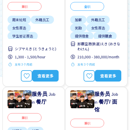
兼职
全职
周末轮班
外籍员工
加薪
外籍员工
女性首选
奖励
女性首选
学生签证首选
提供宿舍
提供膳食
那覇空港(鉄道)えき (おきな
提供膳食
支付交通费
晋升
男性首选
シブヤえき (とうきょうと)
わけん)
无经验要求
1,300 - 1,500/hour
210,000 - 380,000/month
每周2-3天
男性首选
发布 3 个月前
发布 3 个月前
查看更多
查看更多
服务员
服务员
Job
Job
餐厅
餐厅/ 面
in
in
馆
兼职
兼职