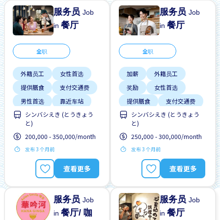
服务员
服务员
Job
Job
餐厅
餐厅
in
in
全职
全职
外籍员工
女性首选
加薪
外籍员工
提供膳食
支付交通费
奖励
女性首选
男性首选
靠近车站
提供膳食
支付交通费
シンバシえき (とうきょう
シンバシえき (とうきょう
晋升
男性首选
と)
と)
靠近车站
200,000 - 350,000/month
250,000 - 300,000/month
发布 3 个月前
发布 3 个月前
查看更多
查看更多
服务员
服务员
Job
Job
餐厅/ 咖
餐厅
in
in