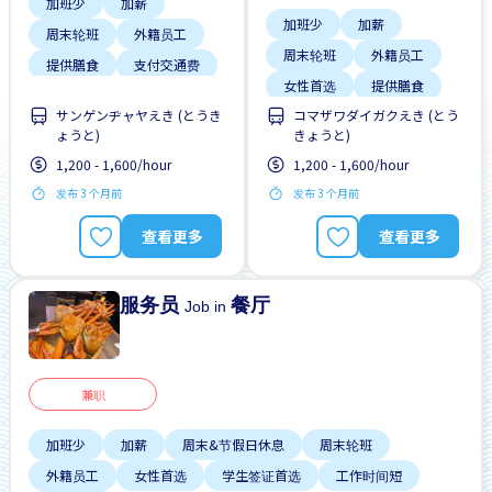
加班少
加薪
加班少
加薪
周末轮班
外籍员工
周末轮班
外籍员工
提供膳食
支付交通费
女性首选
提供膳食
晋升
サンゲンヂャヤえき (とうき
コマザワダイガクえき (とう
支付交通费
无需简历
有机会被录取全职工作
ょうと)
きょうと)
晋升
1,200 - 1,600/hour
1,200 - 1,600/hour
发布 3 个月前
发布 3 个月前
查看更多
查看更多
服务员
餐厅
Job in
兼职
加班少
加薪
周末&节假日休息
周末轮班
外籍员工
女性首选
学生签证首选
工作时间短