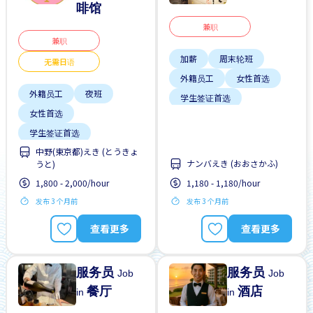
啡馆
兼职
兼职
加薪
周末轮班
无需日语
外籍员工
女性首选
外籍员工
夜班
学生签证首选
女性首选
提供膳食
支付交通费
学生签证首选
无需简历
每周2-3天
中野(東京都)えき (とうきょ
支付交通费
ナンバえき (おおさかふ)
うと)
无日本语要求
1,800 - 2,000/hour
1,180 - 1,180/hour
无经验要求
晋升
发布 3 个月前
发布 3 个月前
每周2-3天
查看更多
查看更多
服务员
服务员
Job
Job
餐厅
酒店
in
in