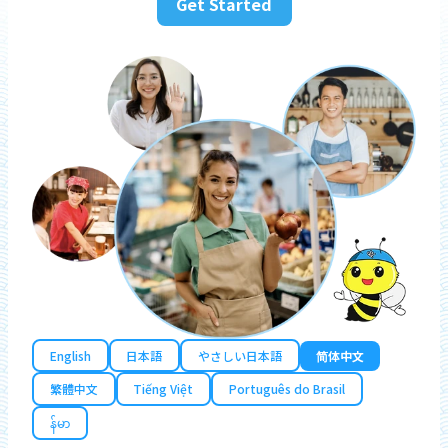
Get Started
English
日本語
やさしい日本語
简体中文
繁體中文
Tiếng Việt
Português do Brasil
န်မာ