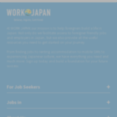
Believe, Aspire, Get Hired
At WORK JAPAN our mission is to help foreigners build a life in
Japan. Not only do we facilitate access to foreigner friendly jobs
and employers in Japan, but we also provide all the useful
resources you need to get started on your journey.
From finding jobs to renting accommodation to mobile SIMs to
experiencing Japanese culture, we have everything you need and
much more. Sign up today and build a foundation for your future
success.
For Job Seekers
Jobs in