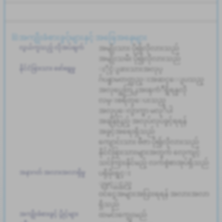
နိုင်ငံခြားသားများအတွက် လေ့ကျင့်သင်ကြားနိုင်မည့် လက်စွဲစာအုပ်ရှိသည်
ကာလတို
ကားပါကင္ရွိျခင္း
အကျိုးခံစားခွင့်များနှင့် အခြေအနေများ
လွယ်ကူသည့် လိုအပ်ချက်
အမျိုးသား ပို၍လိုလားသည်
အမျိုးသမီး ပို၍လိုလားသည်
နိုင်ငံခြားသား ဖော်ရွေမှု
ႏိုင္ငံျခားသားအလုပ္
ဂ်ပန္စာမတတ္လည္းအဆင္ေျပသည္
အလုပ္အေတြ႕အၾကံဳရွိရန္မလို
လမ္းစရိတ္ေပးသည္
အလုပ္ေလွ်ာက္စာ မလုိပါ
အချိန်ပြည့် အလုပ်လုပ်ခွင့်ရရန်
အခွင့်အရေးရှိသည်
ကျောင်းသား ဗီဇာ ပို၍လိုလားသည်
နိုင်ငံခြားသားများအတွက် လေ့ကျင့်
သင်ကြားနိုင်မည့် လက်စွဲစာအုပ်ရှိသည်
အနာဂတ် အလားအလာရှိမှု
ပရိုမိုးရွင္း
ျမွင့္တင္သည္
ဝင်ငွေအများအပြားရရန် အလားအလာ
ရှိသည်
အကျိုးခံစားခွင့် ပွိုင့်များ
ထမင်းကျွေးမည်