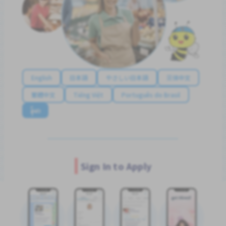
English
日本語
やさしい日本語
简体中文
繁體中文
Tiếng Việt
Português do Brasil
န်မာ
Sign In to Apply