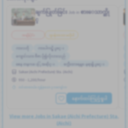
ချက်ပြုတ်ခြင်း
စားေသာက္ဆို
Job in
င္
အချိန်ပိုင်း
ဂျပန်ဘာသာ မလိုပါ
ကာလတို
ကားပါကင္ရွိျခင္း
ကျောင်းသား ဗီဇာ ပို၍လိုလားသည်
စေန တနဂၤေႏြ အဆိုင္း
စက္ဘီးထားရန္ေနရာရွိျခင္း
Sakae (Aichi Prefecture) Sta. (Aichi)
တစ္ပတ္ႏွစ္ရက္မွ သံုးရက္
ထမင်းကျွေးမည်
နိုင်ငံခြားသားများအတွက် လေ့ကျင့်သင်ကြားနိုင်မည့် လက်စွဲစာ
950 - 1,200/hour
အုပ်ရှိသည်
တင်ထားတယ်။ လွန်ခဲ့သော ၃ လကျော်က
ပရိုမိုးရွင္း
နောက်ထပ်ကြည့်ရှုပါ
View more Jobs in Sakae (Aichi Prefecture) Sta.
(Aichi)