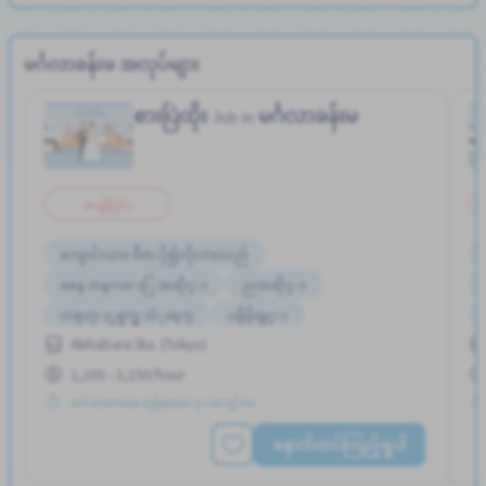
မင်္ဂလာခန်းမ အလုပ်များ
စားပြဲထိုး
မင်္ဂလာခန်းမ
Job in
အချိန်ပိုင်း
ကျောင်းသား ဗီဇာ ပို၍လိုလားသည်
စေန တနဂၤေႏြ အဆိုင္း
ညအဆိုင္း
တစ္ပတ္ႏွစ္ရက္မွ သံုးရက္
ပရိုမိုးရွင္း
Akihabara Sta. (Tokyo)
ဘူတာႏွင့္နီးေသာ
မနက္အဆိုင္း
1,100 - 1,150/hour
အလုပ္အေတြ႕အၾကံဳရွိရန္မလို
ႏိုင္ငံျခားသားအလုပ္
တင်ထားတယ်။ လွန်ခဲ့သော ၃ လကျော်က
နောက်ထပ်ကြည့်ရှုပါ