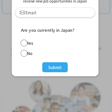
နောက်ထပ်ကြည့်ရှုပါ
receive new job opportunities in Japan
Are you currently in Japan?
Jobs For Foreigners In Japan
Yes
Apply for Part-Time Jobs, Full-Time Jobs and Tokutei
No
Ginou Jobs!
Get Started
Submit