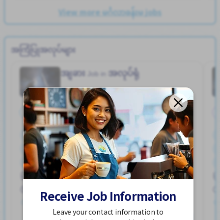
View more မင်္ဂလာခန်းမ jobs
အကြံပြုအလုပ်များ
အျခား
အလုပ်ရုံ
Job in
အချိန်ပြည့်
ကားပါကင္ရွိျခင္း
စက္ဘီးထားရန္ေနရာရွိျခင္း
ထမင်းကျွေးမည်
ဘူတာႏွင့္နီးေသာ
ဘောနပ်စ်
လမ္းစရိတ္ေပးသည္
အဆောင်တစ်စိတ်တစ်ပိုင်းဖုံးလွှမ်း
Hayuka Sta. (Kagawa)
အမျိုးသမီး ပို၍လိုလားသည်
အမျိုးသား ပို၍လိုလားသည်
250,000 - 400,000/month
Receive Job Information
တင်ထားတယ်။ လွန်ခဲ့တဲ့ ၂ ပတ်လောက်ကပါ။
Leave your contact information to