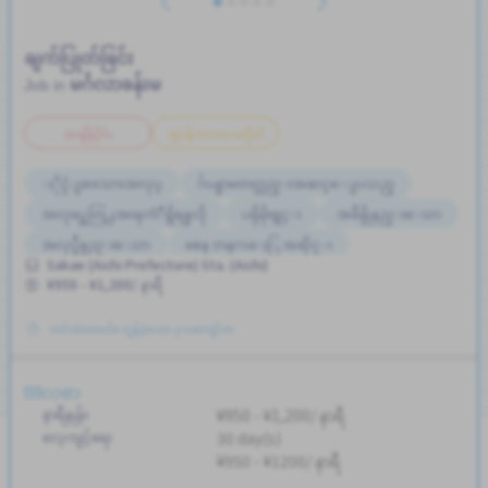
ချက်ပြုတ်ခြင်း
မင်္ဂလာခန်းမ
Job in
အချိန်ပိုင်း
ဂျပန်ဘာသာ မလိုပါ
ႏိုင္ငံျခားသားအလုပ္
ဂ်ပန္စာမတတ္လည္းအဆင္ေျပသည္
အလုပ္အေတြ႕အၾကံဳရွိရန္မလို
ပရိုမိုးရွင္း
အခ်ိန္ပိုနည္းေသာ
အလုပ္ခ်ိန္နည္းေသာ
စေန တနဂၤေႏြ အဆိုင္း
Sakae (Aichi Prefecture) Sta. (Aichi)
စေန တနဂၤေႏြႏွင့္ အျခားရံုးပိတ္ရက္မ်ား ပိတ္ျခား
¥950 - ¥1,200/ နာရီ
တစ္ပတ္ႏွစ္ရက္မွ သံုးရက္
ျမွင့္တင္သည္
လမ္းစရိတ္ေပးသည္
တင်ထားတယ်။ လွန်ခဲ့သော ၃ လကျော်က
ဘူတာႏွင့္နီးေသာ
စက္ဘီးထားရန္ေနရာရွိျခင္း
အလုပ္ေလွ်ာက္စာ မလုိပါ
အမျိုးသား ပို၍လိုလားသည်
လစာ
အမျိုးသမီး ပို၍လိုလားသည်
နာရီနှုန်း
¥950 - ¥1,200/ နာရီ
အချိန်ပြည့် အလုပ်လုပ်ခွင့်ရရန် အခွင့်အရေးရှိသည်
လေ့ကျင့်ရေး
30 day(s)
ဝင်ငွေအများအပြားရရန် အလားအလာရှိသည်
ထမင်းကျွေးမည်
¥950 - ¥1200/ နာရီ
ကျောင်းသား ဗီဇာ ပို၍လိုလားသည်