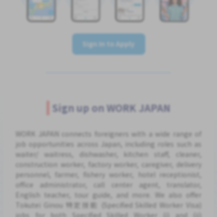
Sign In to Apply
Sign up on WORK JAPAN
WORK JAPAN connects foreigners with a wide range of
job opportunities across Japan, including roles such as
waiter/ waitress, dishwasher, kitchen staff, cleaner,
construction worker, factory worker, caregiver, delivery
personnel, farmer, fishery worker, hotel receptionist,
office administrator, call center agent, translator,
English teacher, tour guide, and more. We also offer
Tokutei Ginou 特定技能 (Specified Skilled Worker Visa)
jobs for both Specified Skilled Worker (i) and (ii)