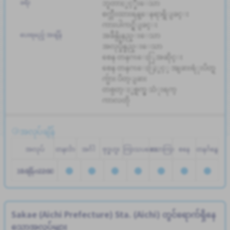
ခရီး
ဘူတာႏွင့္နီးေသာ
စက္ဘီးထားရန္ေနရာရွိျခင္း
ကားပါကင္ရွိျခင္း
ပေးရမည့် အချိန်
အခ်ိန္ပိုနည္းေသာ
အလုပ္ခ်ိန္နည္းေသာ
စေန တနဂၤေႏြ အဆိုင္း
စေန တနဂၤေႏြႏွင့္ အျခားရံုးပိတ္ရ
က္မ်ား ပိတ္ျခား
တစ္ပတ္ႏွစ္ရက္မွ သံုးရက္
ကာလတို
အလုပ်ချိန်
အလုပ်
တနင်္လာ
အင်္ဂါ
ဗုဒ္ဓဟူး
ကြာသပတေး
သောကြာ
စနေ
တနင်္ဂနွေ
17:00 - 22:00
အချိန်ဇယား
Sakae (Aichi Prefecture) Sta. (Aichi) တွင်ရောက်ရှိနေ
သောအလုပ်များ