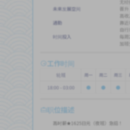
无经
未来发展空间
晋升
高收
通勤
靠近
自行
时间投入
每周2
加班
工作时间
轮班
周一
周二
周三
18:00 - 03:00
职位描述
高时薪★1625日元（夜班）急招！