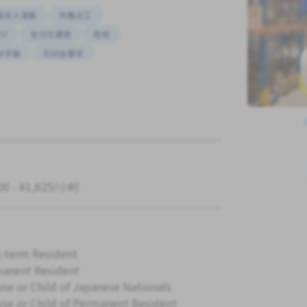
高收入潜能
外籍员工
少
支付交通费
夜班
训手册
无经验要求
00 - ¥1,625/小时
-term Resident
anent Resident
se or Child of Japanese Nationals
se or Child of Permanent Resident