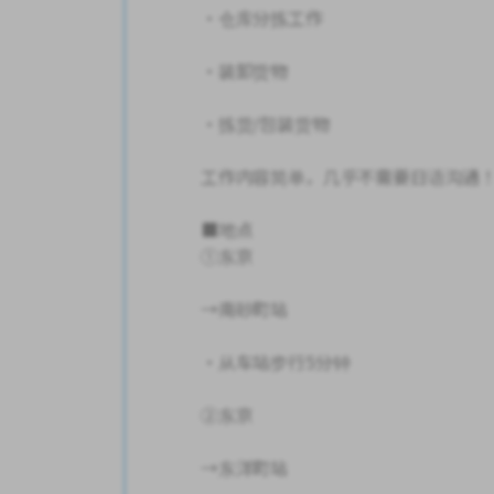
・仓库分拣工作
・装卸货物
・拣货/包装货物
工作内容简单，几乎不需要日语沟通！ :
■地点
①东京
→南砂町站
・从车站步行5分钟
②东京
→东洋町站