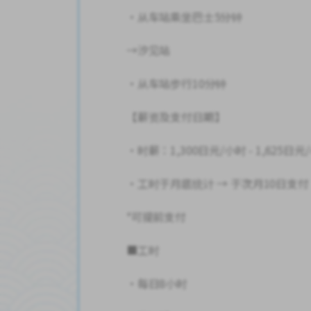
・从车站乘坐巴士5分钟
→汐见站
・从车站步行10分钟
【薪资及支付日期】
・时薪：1,300日元/小时 - 1,625
・工时于月底统计 → 于次月10日支付
*可提前支付
■工时
・每日8小时