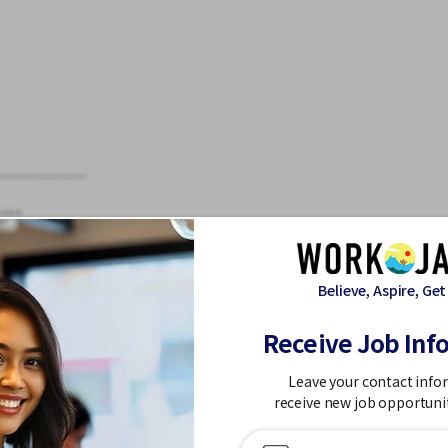
）
__________
***
Believe, Aspire, Get
-----------
Receive Job Inf
Leave your contact info
receive new job opportuni