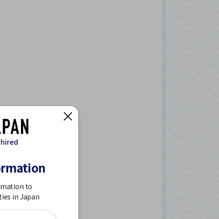
 hired
ormation
rmation to
ties in Japan