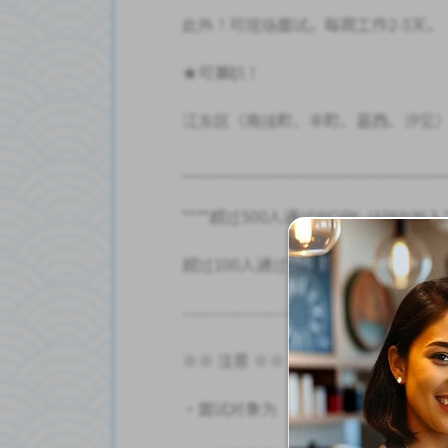
此外！可现场面试。每周工作2-5天。
★可兼职！
江东区（南须町、丰町、葛西、汐见
______________________________
****超过500人通过WORK JAPAN加入*
超过100人通过WORK JAPAN加入。
---------------------------------------------
※※ 注意 ※※
・面试对象为