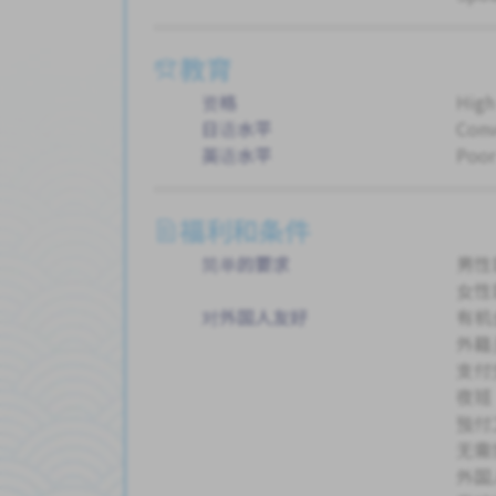
教育
资格
High
日语水平
Conv
英语水平
Poor
福利和条件
简单的要求
男性
女性
对外国人友好
有机
外籍
支付
夜班
预付
无需
外国