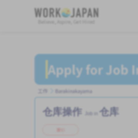
Believe, Aspire, Get Hired
Apply for Job 
工作
Barakinakayama
仓库操作
仓库
Job in
兼职