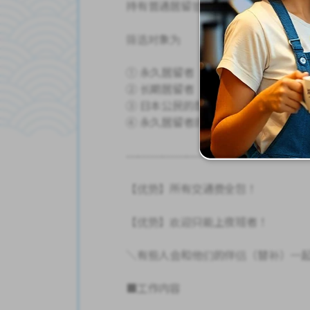
持有普通居留签证、永久居留签证或
筛选对象为
① 永久居留者
② 长期居留者
③ 日本公民的配偶或子女
④ 永久居留者的配偶或子女
---------------------------------------------
【优势】所有交通费全包！
【优势】欢迎只能上夜班者！
＼有些人会和他们的伴侣（替补）一
■工作内容