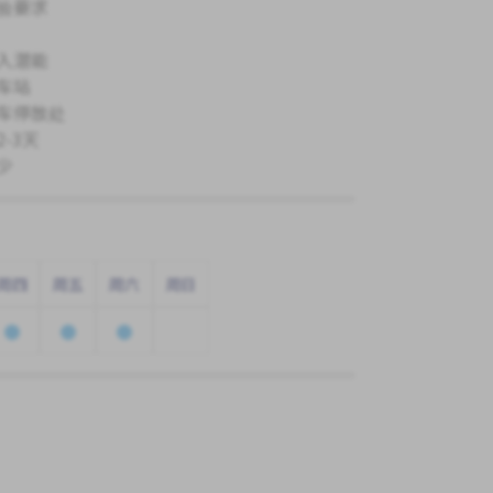
验要求
入潜能
车站
车停放处
-3天
少
周四
周五
周六
周日