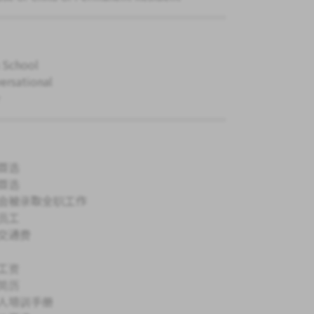
 School
ersational
首选
首选
会被录取全职工作
员工
交通费
工资
简历
人培训手册