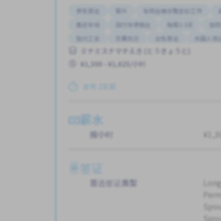
男性首选
晋升
有机会被录取全职工作
靠近车站
自行车停放处
每周2-3天
加班
预付工资
无需简历
女性首选
外国人培
ミナミスナマチえき (とうきょうと)
¥1,300 - ¥1,625/小时
发布 2天前
薪水
按小时
¥1,3
签证
首选签证类型
Long
Perm
Spou
Spou