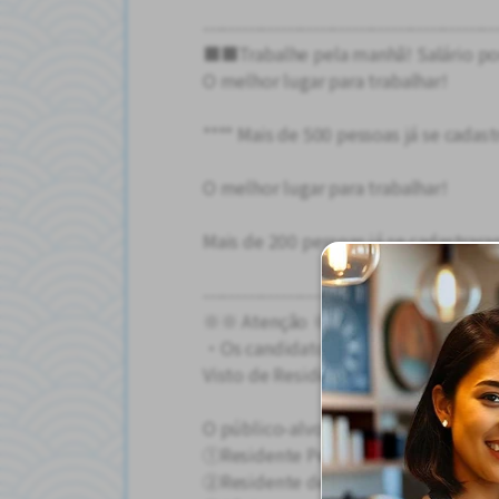
---------------------------------------------
■■Trabalhe pela manhã! Salário po
O melhor lugar para trabalhar!
**** Mais de 500 pessoas já se cada
O melhor lugar para trabalhar!
Mais de 200 pessoas já se cadastrar
---------------------------------------------
※※ Atenção ※※
・Os candidatos-alvo para entrevista
Visto de Residência Permanente ou 
O público-alvo da seleção é:
①Residente Permanente
②Residente de Longa Duração