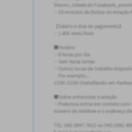
Shiomi, cidade de Funabashi, provín
・10 minutos de ônibus da estação 
【Salário e dias de pagamento】
・1.400 ienes/hora
■Horário
・8 horas por dia
・Sem horas extras
・Outros locais de trabalho disponív
Por exemplo...
13:00-22:00 (trabalhando em Kashiwa
■Sobre entrevistas e seleção
・Podemos entrar em contato com vo
número de telefone e o endereço de
TEL: 080-3897-7622 ou 090-2981-89