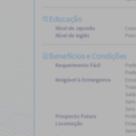
Educação
Nível de Japonês
Conv
Nível de Inglês
Poor
Benefícios e Condições
Requerimento Fácil
Pref
Pref
Amigável à Estrangeiros
Estr
Tran
Salá
Sem
Sem 
Prospecto Futuro
Potê
Locomoção
Esta
Serv