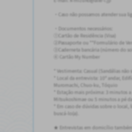
E-mail: k-mizuno@aile-i.jp
・Caso não possamos atender sua liga
・Documentos necessários:
①Cartão de Residência (Visa)
②Passaporte ou **Formulário de Ver
③Caderneta bancária (número do sol
④ Cartão My Number
* Vestimenta: Casual (Sandálias não 
* Local da entrevista: 10º andar, Edi
Muromachi, Chuo-ku, Tóquio
* Estação mais próxima: 3 minutos a
Mitsukoshimae ou 5 minutos a pé da
* Em caso de dúvidas sobre o local,
buscá-lo(a).
★ Entrevistas em domicílio também 