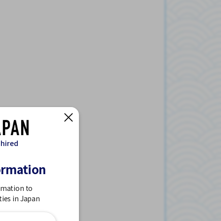
 hired
ormation
rmation to
ties in Japan