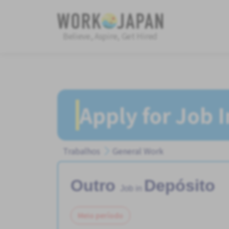
Believe, Aspire, Get Hired
Apply for Job 
Trabalhos
General Work
Outro
Depósito
Job in
Meio período