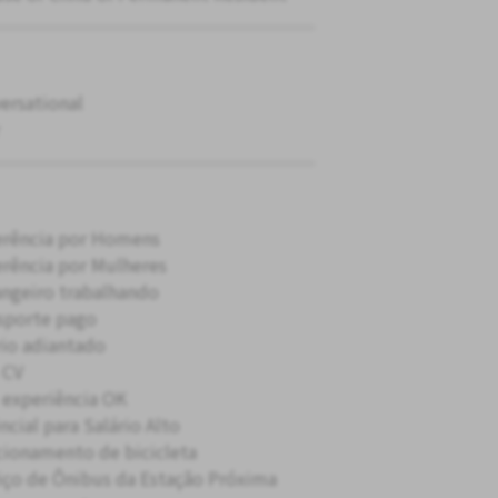
ersational
erência por Homens
erência por Mulheres
angeiro trabalhando
sporte pago
rio adiantado
 CV
experiência OK
ncial para Salário Alto
cionamento de bicicleta
iço de Ônibus da Estação Próxima