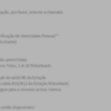
ção, por favor, retorne a chamada.
ificação de Identidade Pessoal**
icitante)
são permitidas)
fício Toko, 1-8-10 Nihonbashi
 pé da saída B6 da Estação
 saída B10/B12 da Estação Nihonbashi
 ligue para o número acima. Iremos
estão disponíveis!