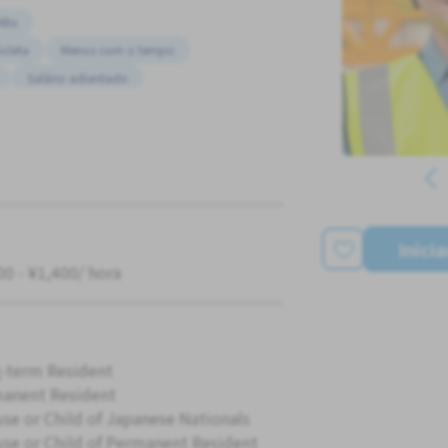
Alto
icleta
Menos com o tempo
Salário adiantado
e Ônibus da Estação Próxima
Inici
00 - ¥1,400/ hora
-term Resident
anent Resident
se or Child of Japanese Nationals
se or Child of Permanent Resident