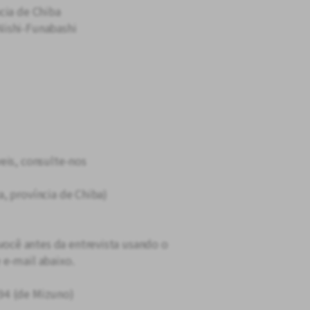
cia de Chiba
Nishi-Funabashi
eis, consulte-nos
, província de Chiba)
cê antes da entrevista usando o
 e-mail abaixo.
94 (de Mizuno)