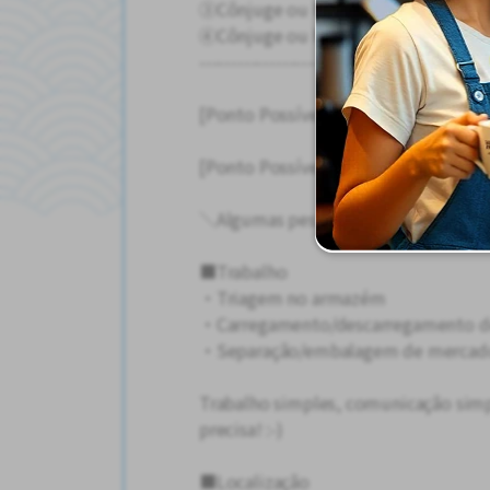
③Cônjuge ou Filho(a) de Cidadão J
④Cônjuge ou Filho(a) de Residente
---------------------------------------------
[Ponto Possível] Você pode aprende
[Ponto Possível] Nós cobriremos tod
＼Algumas pessoas se juntam a nós c
■Trabalho
・Triagem no armazém
・Carregamento/descarregamento d
・Separação/embalagem de mercado
Trabalho simples, comunicação sim
precisa! :-)
■Localização