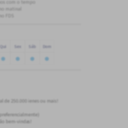
os com o tempo
no matinal
no FDS
Qui
Sex
Sáb
Dom
 de 250.000 ienes ou mais!
preferencialmente)
 são bem-vindas!