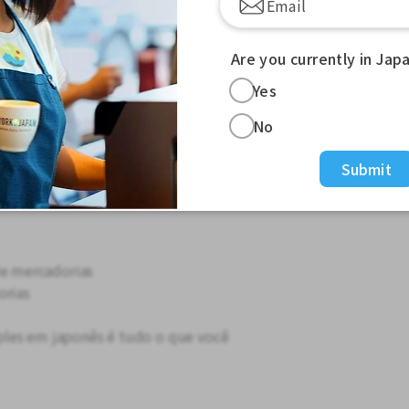
aponês
 Permanente
-----------
Are you currently in Jap
Yes
r japonês!
No
os os seus custos de transporte!
Submit
om seus parceiros (funcionários)／
e mercadorias
rias
ples em japonês é tudo o que você