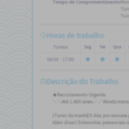
Tempo de Compromentimento
Men
Tur
Tur
Horas de trabalho
Turnos
Seg
Ter
Qua
08:00 - 17:00
Descrição do Trabalho
★Recrutamento Urgente
＼＼Até 1.400 ienes／／ Renda mensal
(Turno da manhã/5 dias por semana 
Além disso! Entrevistas presenciais