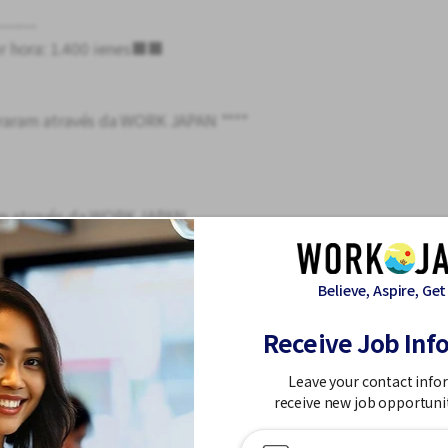
-------
r hora: 1.400 ienes■■
straram através da WORK JAPAN ****
am através da WORK JAPAN.
-----------
Believe, Aspire, Get
s são:
Visto de Residência de Longa Duração
Receive Job Inf
Leave your contact info
receive new job opportuni