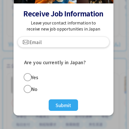
1,100 - 1,100/hour
Receive Job Information
已發布 3個多月前
Leave your contact information to
查看更多
receive new job opportunities in Japan
View more 倉庫 jobs in ニシフナバシえき (ちばけん)
Are you currently in Japan?
ニシフナバシえき (ちばけん)最新的職位
Yes
生產線操作
工廠
Job in
No
兼职
Submit
停車位
外籍員工
夜班
支付交通費
早班
每日支付
無經驗要求
無需簡歷
男性首選