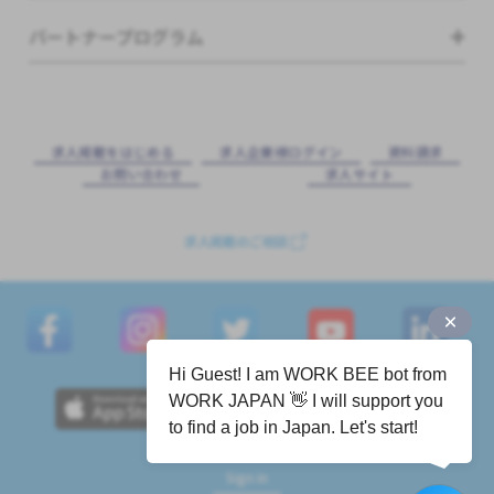
パートナープログラム
求⼈掲載をはじめる
求⼈企業様ログイン
資料請求
お問い合わせ
求⼈サイト
求人掲載のご相談
Hi Guest! I am WORK BEE bot from
WORK JAPAN 👋 I will support you
to find a job in Japan. Let's start!
Sign in