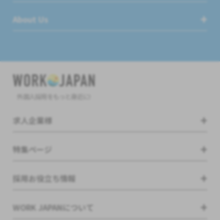
About Us
外国人採用をもっと身近に!
求人企業様
特集ページ
採用お役立ち情報
WORK JAPANについて