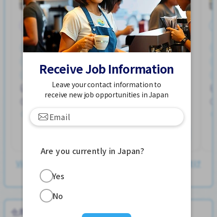
特定技能签
停车位
加薪
支付交通费
支持搬迁
无经验要求
晋升
有机会被录取全职工作
Receive Job Information
自行车停放处
高收入潜能
Leave your contact information to
ミナミコシガヤえき (さいたまけん)
receive new job opportunities in Japan
270,000 - 350,000/month
发布 3 个月前
查看更多
Are you currently in Japan?
View more Jobs in ミナミコシガヤえき (さいたまけ
ん)
Yes
No
仓库职位