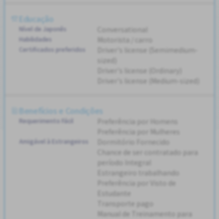
Educação
Nível de Japonês
Conversational
Habilidades
Motorista / carro
Certificados preferidos
Driver's license (Semimedium-
sized)
Driver's license (Ordinary)
Driver's license (Medium-sized)
Benefícios e Condições
Requerimento Fácil
Preferência por Homens
Preferência por Mulheres
Amigável à Estrangeiros
Dormitório Fornecido
Chance de ser contratado para
período Integral
Estrangeiro trabalhando
Preferência por Visto de
Estudante
Transporte pago
Manual de Treinamento para