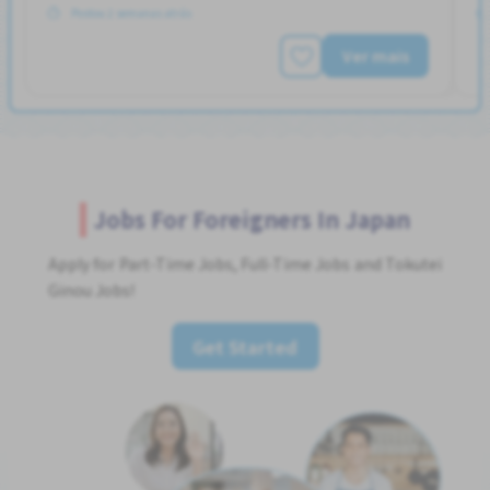
Postou 2 semanas atrás
Ver mais
Jobs For Foreigners In Japan
Apply for Part-Time Jobs, Full-Time Jobs and Tokutei
Ginou Jobs!
Get Started