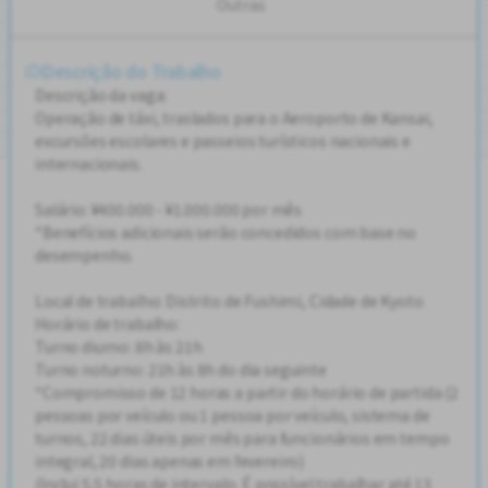
Outras
Descrição do Trabalho
Descrição da vaga:
Operação de táxi, traslados para o Aeroporto de Kansai,
excursões escolares e passeios turísticos nacionais e
internacionais.
Salário: ¥400.000 - ¥1.000.000 por mês
*Benefícios adicionais serão concedidos com base no
desempenho.
Local de trabalho: Distrito de Fushimi, Cidade de Kyoto
Horário de trabalho:
Turno diurno: 8h às 21h
Turno noturno: 21h às 8h do dia seguinte
*Compromisso de 12 horas a partir do horário de partida (2
pessoas por veículo ou 1 pessoa por veículo, sistema de
turnos, 22 dias úteis por mês para funcionários em tempo
integral, 20 dias apenas em fevereiro)
(Inclui 5,5 horas de intervalo. É possível trabalhar até 13