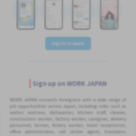
Sign In to Apply
Sign up on WORK JAPAN
WORK JAPAN connects foreigners with a wide range of
job opportunities across Japan, including roles such as
waiter/ waitress, dishwasher, kitchen staff, cleaner,
construction worker, factory worker, caregiver, delivery
personnel, farmer, fishery worker, hotel receptionist,
office administrator, call center agent, translator,