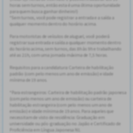
horas sem turnos, então esta é uma ótima oportunidade
para quem busca ganhar dinheiro!)
*Sem turnos, você pode registrar a entrada e a saída a
qualquer momento dentro do horário acima.
Para motoristas de veículos de aluguel, você poderá
registrar sua entrada e saída a qualquer momento dentro
do horário acima, sem turnos, das 8h às 9h e trabalhando
até as 21h, com uma jornada máxima de 7,5 horas.
Requisitos para a candidatura: Carteira de habilitação
padrão (com pelo menos um ano de emissão) e idade
mínima de 19 anos.
*Para estrangeiros: Carteira de habilitação padrão japonesa
(com pelo menos um ano de emissão) ou carteira de
habilitação estrangeira (com pelo menos um ano de
emissão) e idade mínima de 19 anos. Para aqueles que
necessitam de visto de residência: Graduação em
universidade ou pós-graduação no Japão e Certificado de
Proficiência em Língua Japonesa N1.