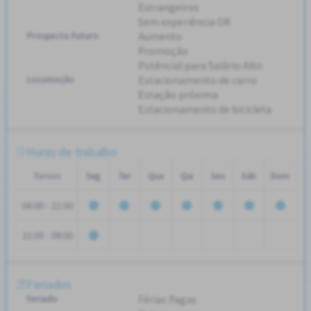
Estrangeiros
Sem experiência OK
Prospecto Futuro
Aumento
Promoção
Potêncial para Salário Alto
Locomoção
Estacionamento de carro
Estação próxima
Estacionamento de bicicleta
Horas de trabalho
Turnos
Seg
Ter
Qua
Qui
Sex
Sáb
Dom
08:00 - 21:00
21:00 - 08:00
Feriados
Feriado
Férias Pagas