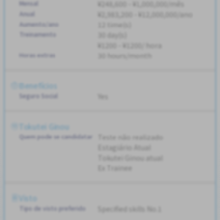
Mensal
¥248,600 - ¥1,000,000/mês
Anual
¥2,983,200 - ¥12,000,000/ano
Aumento/ano
12 time(s)
Treinamento
30 day(s)
¥1200 - ¥1200/ hora
Horas extras
30 hours/month
Benefícios
Seguro Social
Yes
Tokutei Ginou
Quem pode se candidatar
Teste não realizado
Estagiário Atual
Tokutei Ginou atual
Ex Trainee
Visto
Tipo de visto preferido
Specified skills No.1