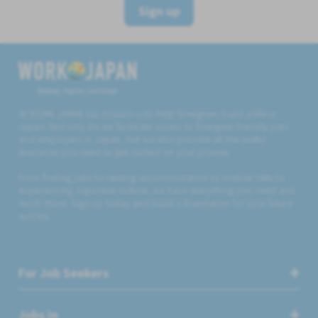
Sign up
Believe, Aspire, Get Hired
At WORK JAPAN our mission is to help foreigners build a life in
Japan. Not only do we facilitate access to foreigner friendly jobs
and employers in Japan, but we also provide all the useful
resources you need to get started on your journey.
From finding jobs to renting accommodation to mobile SIMs to
experiencing Japanese culture, we have everything you need and
much more. Sign up today and build a foundation for your future
success.
For Job Seekers
Jobs in