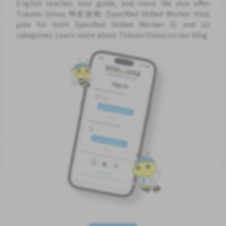
English teacher, tour guide, and more. We also offer
Tokutei Ginou 特定技能 (Specified Skilled Worker Visa)
jobs for both Specified Skilled Worker (i) and (ii)
categories. Learn more about Tokutei Ginou on our blog.