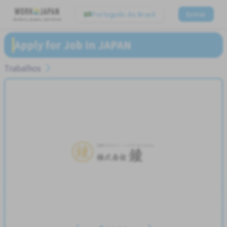
Português do Brasil
Entrar
Believe, Aspire, Get Hired
Apply for Job In JAPAN
Trabalhos