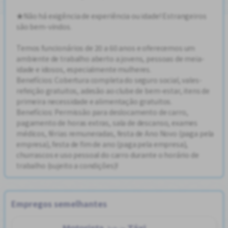
★Não há exigência de experiência ou idade! Estrangeiros
são bem-vindos.
Temos funcionários de 20 a 60 anos e oferecemos um
ambiente de trabalho aberto a jovens, pessoas de meia-
idade e idosos, especialmente mulheres.
Benefícios: Cobertura completa do seguro social, vales-
refeição gratuitos, adesão ao clube de bem-estar, itens de
primeira necessidade e alimentação gratuitos.
Benefícios: Permissão para deslocamento de carro,
pagamento de horas extras, sala de descanso, exames
médicos, férias remuneradas, festa de Ano Novo (paga pela
empresa), festa de fim de ano (paga pela empresa),
churrascos e uso pessoal do carro durante o horário de
trabalho (sujeito a condições)!
Empregos semelhantes