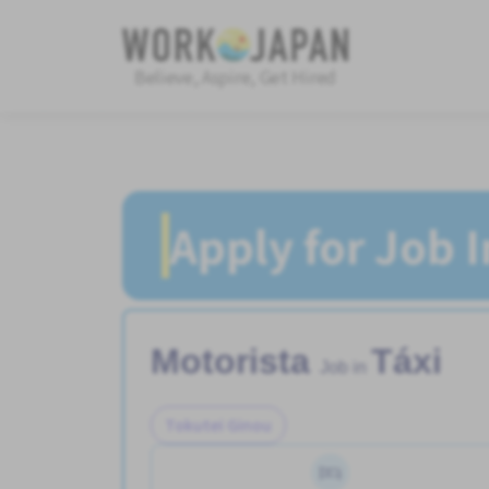
Believe, Aspire, Get Hired
Apply for Job 
Motorista
Táxi
Job in
Tokutei Ginou