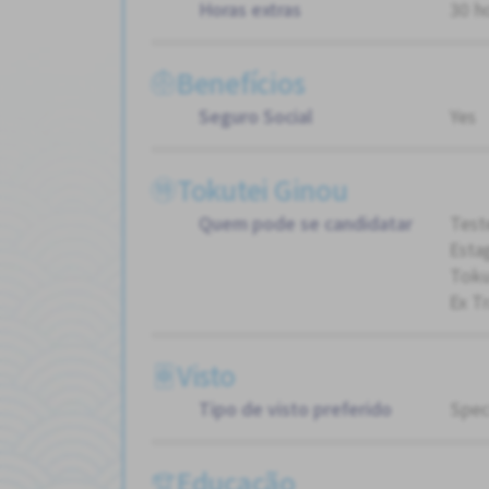
Horas extras
30 h
Benefícios
Seguro Social
Yes
Tokutei Ginou
Quem pode se candidatar
Test
Esta
Toku
Ex T
Visto
Tipo de visto preferido
Spec
Educação