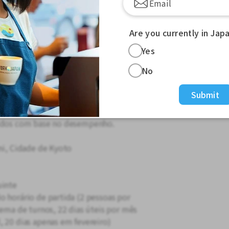
as
Are you currently in Jap
Yes
No
eroporto de Kansai, excursões
nais e internacionais.
Submit
ês
didos com base no desempenho.
mi, Cidade de Kyoto
uinte
o horário de partida (2 pessoas por
tema de turnos, 22 dias úteis por mês
, 20 dias apenas em fevereiro)