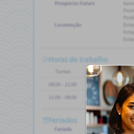
Prospecto Futuro
Aum
Pro
Potê
Locomoção
Esta
Esta
Esta
Horas de trabalho
Turnos
Seg
Ter
Qua
08:00 - 21:00
21:00 - 08:00
Feriados
Feriado
Féri