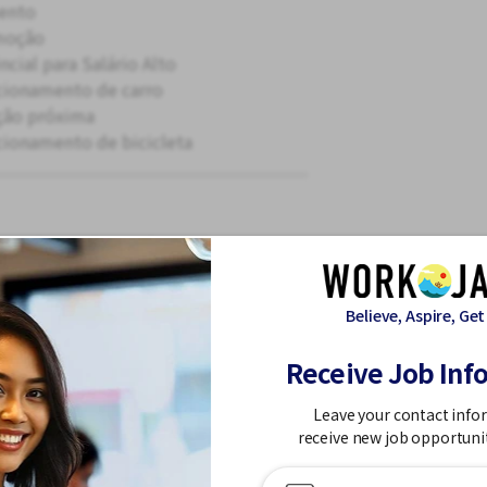
ento
moção
ncial para Salário Alto
cionamento de carro
ção próxima
cionamento de bicicleta
Qui
Sex
Sáb
Dom
Believe, Aspire, Get
Receive Job Inf
Leave your contact info
receive new job opportuni
as Pagas