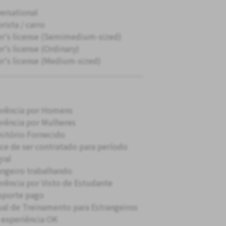
ersational
rista / carro
er's license (Semimedium-sized)
r's license (Ordinary)
er's license (Medium-sized)
erência por Homens
erência por Mulheres
itório Fornecido
ce de ser contratado para período
gral
angeiro trabalhando
erência por Visto de Estudante
sporte pago
al de Treinamento para Estrangeiros
experiência OK