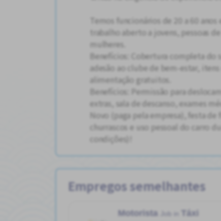
Temos funcionários de 20 a 60 ano
trabalho aberto a jovens, pessoas d
mulheres.
Benefícios: Cobertura completa do se
adesão ao clube de bem-estar, itens
alimentação gratuitos.
Benefícios: Permissão para desloca
extras, sala de descanso, exames mé
Novo (paga pela empresa), festa de 
churrascos e uso pessoal do carro du
condições)!
Empregos semelhantes
Motorista
Táxi
Job in