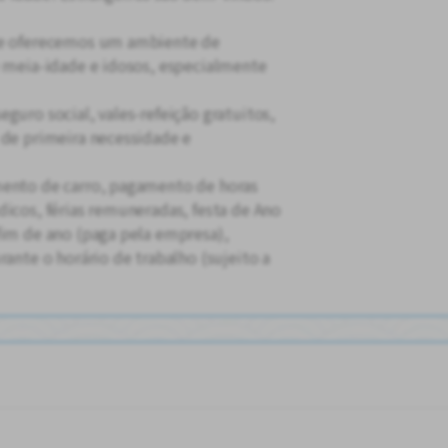
s e oferecemos um ambiente de
e meia-idade e idosos, especialmente
guro social, vales-refeição gratuitos,
 de primeira necessidade e
mento de carro, pagamento de horas
dicos, férias remuneradas, festa de Ano
fim de ano (paga pela empresa),
rante o horário de trabalho (sujeito a