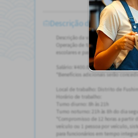
Outr
Descrição do Trabalho
Descrição da vaga:
Operação de táxi, traslados para o A
escolares e passeios turísticos nacio
Salário: ¥400.000 - ¥1.000.000 por m
*Benefícios adicionais serão conce
Local de trabalho: Distrito de Fushi
Horário de trabalho:
Turno diurno: 8h às 21h
Turno noturno: 21h às 8h do dia seg
*Compromisso de 12 horas a partir d
veículo ou 1 pessoa por veículo, sis
para funcionários em tempo integral