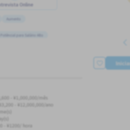
trevista Online
Aumento
Potêncial para Salário Alto
Estacionamento de bicicleta
pago
 para Estrangeiros
Inici
,600 - ¥1,000,000/mês
83,200 - ¥12,000,000/ano
ime(s)
ay(s)
0 - ¥1200/ hora