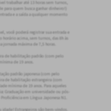
sível trabalhar até 13 horas sem turnos,
e para quem busca ganhar dinheiro!)
entrada e a saída a qualquer momento
el, você poderá registrar sua entrada e
 horário acima, sem turnos, das 8h às
a jornada máxima de 7,5 horas.
ira de habilitação padrão (com pelo
mínima de 19 anos.
litação padrão japonesa (com pelo
ra de habilitação estrangeira (com
ade mínima de 19 anos. Para aqueles
cia: Graduação em universidade ou pós-
 Proficiência em Língua Japonesa N1.
 idade! Estrangeiros são bem-vindos.