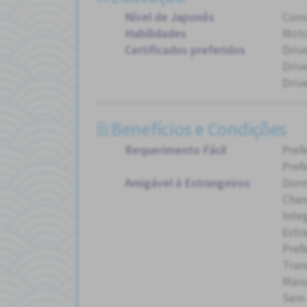
Nível de Japonês
Conv
Habilidades
Moto
Certificados preferidos
Driv
Drive
Driv
Benefícios e Condições
Requerimento Fácil
Pref
Pref
Amigável à Estrangeiros
Dorm
Chan
Inte
Estr
Pref
Tran
Manu
Sem 