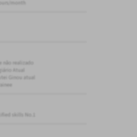
ours/month
e não realizado
giário Atual
tei Ginou atual
rainee
ified skills No.1