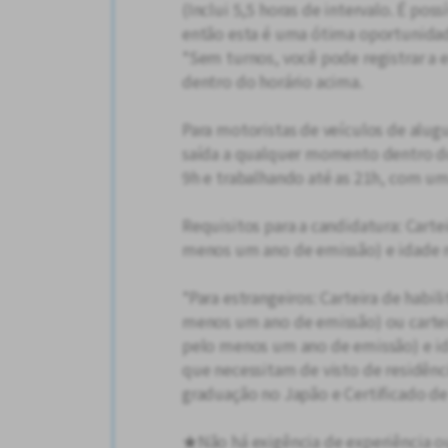
(Inclui 5,5 horas de intervalo. É pos
então esta é uma ótima oportunidad
*Sem turnos, você pode registrar a 
dentro do horário acima.
Para motoristas de veículos de alugu
saída a qualquer momento dentro do
9h e trabalhando até as 21h, com um
Requisitos para a candidatura: Carte
menos um ano de emissão) e idade 
*Para estrangeiros: Carteira de habi
menos um ano de emissão) ou cartei
pelo menos um ano de emissão) e id
que necessitam de visto de residên
graduação no Japão e Certificado de
★Não há exigência de experiência ou