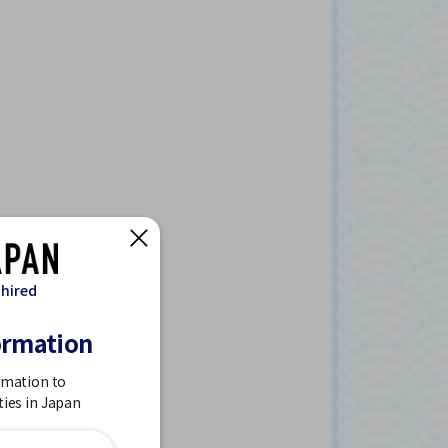
 hired
ormation
rmation to
ties in Japan