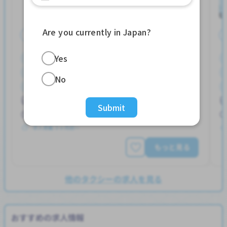
Are you currently in Japan?
正社員
Yes
こうつうひ あり
リーダーになれる
しゃいんに なれる
がいこくじんが いる
No
りゅうがくせい かんげい
はじめて OK
竹田(京都府)えき (きょうとふ)
外国人のための けんしゅうマニュアル
女性かんげい
Submit
248,600 - 1,200,000/month
家がかりられる
求人掲載 ３ヶ月前〜
もっと見る
他のタクシーの求人を見る
おすすめの求人情報