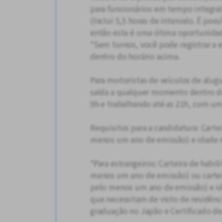
para funcionários em tempo integral
(Inclui 5,5 horas de intervalo. É pos
então esta é uma ótima oportunidad
*Sem turnos, você pode registrar a 
dentro do horário acima.
Para motoristas de veículos de alugu
saída a qualquer momento dentro do
9h e trabalhando até as 21h, com um
Requisitos para a candidatura: Carte
menos um ano de emissão) e idade 
*Para estrangeiros: Carteira de habi
menos um ano de emissão) ou cartei
pelo menos um ano de emissão) e id
que necessitam de visto de residên
graduação no Japão e Certificado de