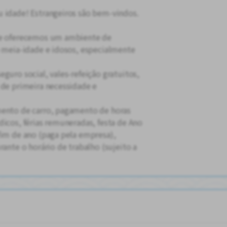
 idade! Estrangeiros são bem-vindos.
s e oferecemos um ambiente de
e meia-idade e idosos, especialmente
guro social, vales-refeição gratuitos,
 de primeira necessidade e
mento de carro, pagamento de horas
dicos, férias remuneradas, festa de Ano
fim de ano (paga pela empresa),
rante o horário de trabalho (sujeito a