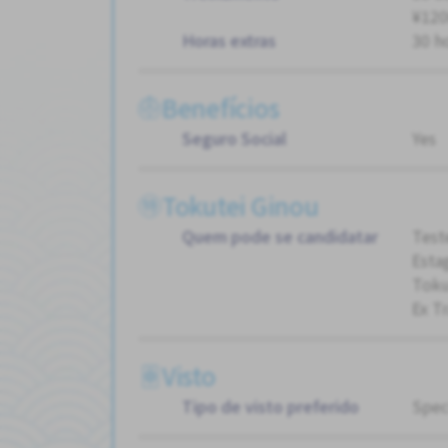
¥120
Horas extras
30 h
Benefícios
Seguro Social
Yes
Tokutei Ginou
Quem pode se candidatar
Test
Esta
Toku
Ex T
Visto
Tipo de visto preferido
Spec