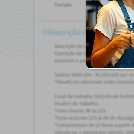
Feriado
Féri
Outr
Descrição do Trabalho
Descrição da vaga:
Operação de táxi, traslados para o A
escolares e passeios turísticos nacio
Salário: ¥400.000 - ¥1.000.000 por m
*Benefícios adicionais serão conce
Local de trabalho: Distrito de Fushi
Horário de trabalho:
Turno diurno: 8h às 21h
Turno noturno: 21h às 8h do dia seg
*Compromisso de 12 horas a partir d
veículo ou 1 pessoa por veículo, sis