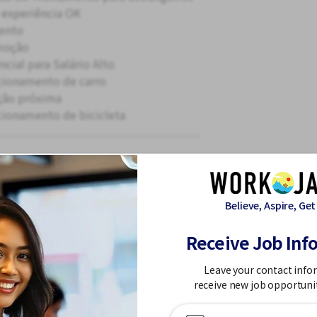
experiência OK
ento
moção
ncial para Salário Alto
cionamento de carro
ção próxima
cionamento de bicicleta
Qui
Sex
Sáb
Dom
Believe, Aspire, Get
Receive Job Inf
Leave your contact info
receive new job opportuni