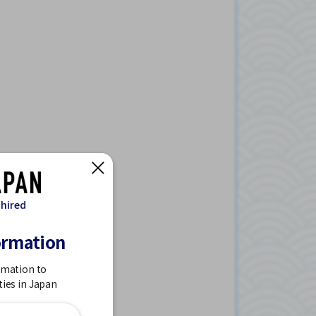
 hired
ormation
rmation to
ties in Japan