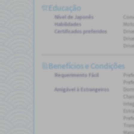
Educação
Nível de Japonês
Conv
Habilidades
Moto
Certificados preferidos
Driv
Drive
Driv
Benefícios e Condições
Requerimento Fácil
Pref
Pref
Amigável à Estrangeiros
Dorm
Chan
Inte
Estr
Pref
Tran
Manu