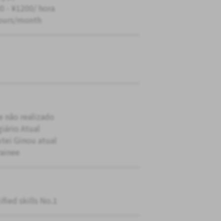
0 - ¥1200/ hora
ours/month
e não realizado
giário Atual
tei Ginou atual
rainee
ified skills No.1