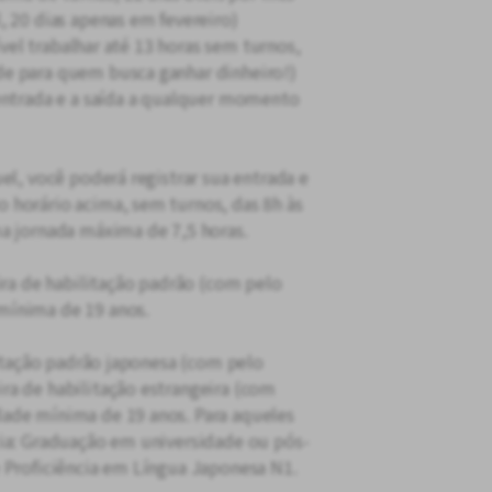
, 20 dias apenas em fevereiro)
sível trabalhar até 13 horas sem turnos,
e para quem busca ganhar dinheiro!)
entrada e a saída a qualquer momento
el, você poderá registrar sua entrada e
 horário acima, sem turnos, das 8h às
a jornada máxima de 7,5 horas.
ira de habilitação padrão (com pelo
mínima de 19 anos.
litação padrão japonesa (com pelo
ra de habilitação estrangeira (com
ade mínima de 19 anos. Para aqueles
cia: Graduação em universidade ou pós-
 Proficiência em Língua Japonesa N1.