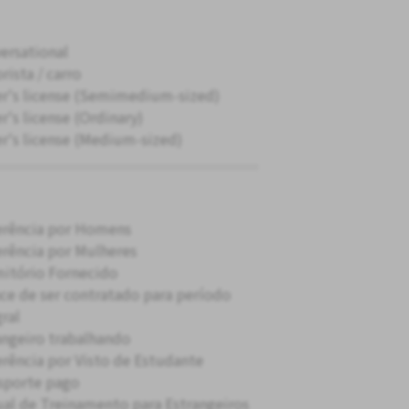
ersational
rista / carro
er's license (Semimedium-sized)
r's license (Ordinary)
er's license (Medium-sized)
erência por Homens
erência por Mulheres
itório Fornecido
ce de ser contratado para período
gral
angeiro trabalhando
erência por Visto de Estudante
sporte pago
al de Treinamento para Estrangeiros