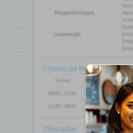
Sem 
Prospecto Futuro
Aum
Pro
Potê
Locomoção
Esta
Esta
Esta
Horas de trabalho
Turnos
Seg
Ter
Qua
08:00 - 21:00
21:00 - 08:00
Feriados