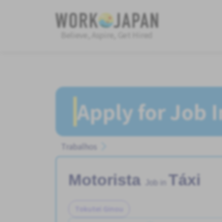
Believe, Aspire, Get Hired
Apply for Job 
Trabalhos
Motorista
Táxi
Job in
Tokutei Ginou