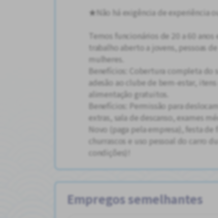
★Não há exigência de experiência ou
Temos funcionários de 20 a 60 ano
trabalho aberto a jovens, pessoas d
mulheres.
Benefícios: Cobertura completa do se
adesão ao clube de bem-estar, itens
alimentação gratuitos.
Benefícios: Permissão para desloca
extras, sala de descanso, exames mé
Novo (paga pela empresa), festa de 
churrascos e uso pessoal do carro du
condições)!
Empregos semelhantes