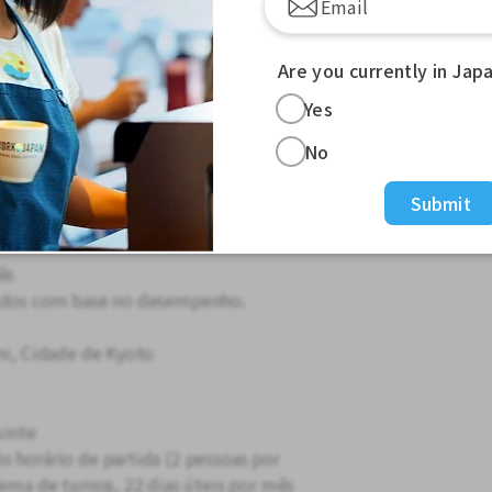
as Pagas
as
Are you currently in Jap
Yes
No
eroporto de Kansai, excursões
Submit
nais e internacionais.
ês
didos com base no desempenho.
mi, Cidade de Kyoto
uinte
o horário de partida (2 pessoas por
tema de turnos, 22 dias úteis por mês