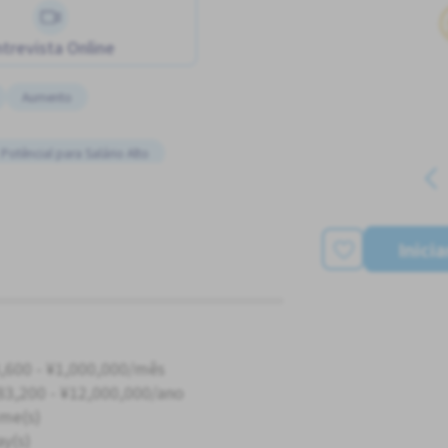
trevista Online
Aumento
Potêncial para Salário Alto
Estacionamento de bicicleta
pago
 para Estrangeiros
Inici
,600 - ¥1,000,000/mês
83,200 - ¥12,000,000/ano
ime(s)
ay(s)