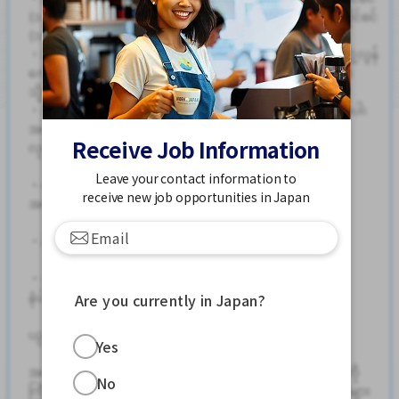
(၁ နှစ် သို့မဟုတ် ထို့ထက်ပို၍) သို့မဟုတ် နိုင်ငံခြားယာဉ်မောင်းလိုင်စင်
(၁ နှစ် သို့မဟုတ် ထို့ထက်ပို၍)
・အမြဲတမ်းနေထိုင်ခွင့်မရှိသူများ- ဂျပန်တက္ကသိုလ် သို့မဟုတ် ဘွဲ့လွန်
ကျောင်းမှ ဘွဲ့ရ၊ ဂျပန်ဘာသာစကား အရည်အချင်းစစ်ဆေးမှု N3
သို့မဟုတ် ထို့ထက်ပို၍ မြင့်မားသည်
・အတွေ့အကြုံ သို့မဟုတ် အသက်အရွယ် လိုအပ်ချက် မလိုအပ်ပါ၊
အတွေ့အကြုံ မလိုအပ်ပါ။・နိုင်ငံခြားသားများနှင့် အချိန်ပိုင်း
Receive Job Information
လုပ်သားများကို ကြိုဆိုပါတယ်။
Leave your contact information to
・ကျွန်ုပ်တို့တွင် အသက် ၂၀ မှ ၅၀ အတွင်းရှိသော အလုပ်သမား
receive new job opportunities in Japan
အင်အားများစွာရှိပါသည်။
・နိုင်ငံခြားသားများကို ကြိုဆိုပါတယ်။
・သတ်မှတ်ထားသော အရည်အချင်းပြည့်မီသော အလုပ်သမား
နံပါတ် ၁ ရာထူး ရရှိနိုင်ပါသည်။
Are you currently in Japan?
ပညာရေးနောက်ခံ မလိုအပ်ပါ။
Yes
အရည်အချင်းများ- အတွေ့အကြုံရှိ ကိုယ်စားလှယ်လောင်းများကို
No
ကြိုဆိုပါသည်၊ ဘေးထွက်အလုပ်များ/အလုပ်နှစ်ခုတွဲလုပ်ကိုင်မှုများ