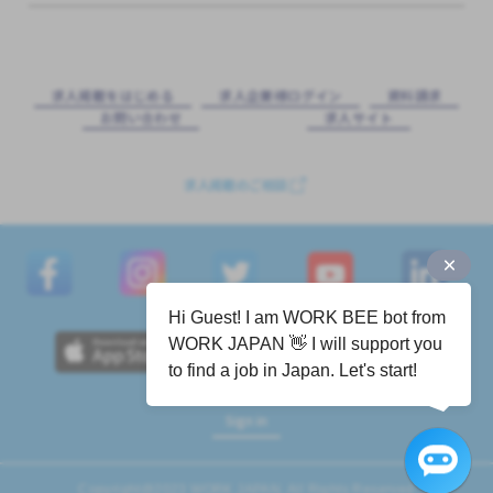
求⼈掲載をはじめる
求⼈企業様ログイン
資料請求
お問い合わせ
求⼈サイト
求人掲載のご相談
Hi Guest! I am WORK BEE bot from
WORK JAPAN 👋 I will support you
to find a job in Japan. Let's start!
Sign in
Copyright@2023 WORK JAPAN. All Rights Reserved