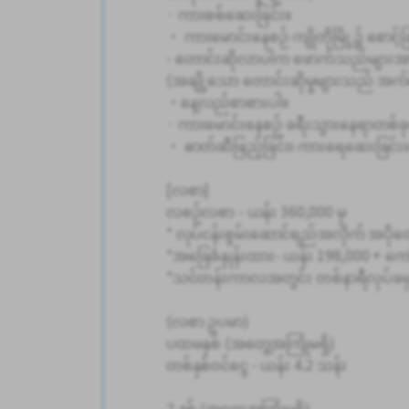
· ကားစစ်ဆေးခြင်း။
・ ကားမောင်းနေစဉ် ကျိုတိုမြို့၌ စောင့်ခ
- တောင်းဆိုလာပါက ဖောက်သည်များအား ၎
(အချို့သော တောင်းဆိုမှုများသည် အက်
・နေ့လည်စာစားပါ။
· ကားမောင်းနေစဉ် ခရီးသွားနေရာတစ်ခုတွင
・ ဓာတ်ဆီဖြည့်ခြင်း၊ ကားရေဆေးခြင်း
[လစာ]
လစဉ်လစာ - ယန်း 360,000 မှ
* လုပ်ငန်းစွမ်းဆောင်ရည်အလိုက် အပို
*အခြေခံနှုန်းထား- ယန်း 198,000 + ကော
*သင်တန်းကာလအတွင်း တစ်နာရီလုပ်ခမှ
(လစာ ဥပမာ)
ပထမနှစ် (အတွေ့အကြုံမရှိ)
တစ်နှစ်ဝင်ငွေ - ယန်း 4.2 သန်း
2 နှစ် (အတွေ့အကြုံမရှိ)