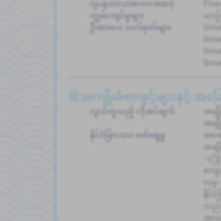
ဂျပန်ဘာသာစကားအဆင့်
Flue
ကျွမ်းကျင်မှုများ
ယာဉ်
ဦးစားပေး လက်မှတ်များ
Drive
Driv
Drive
Driv
အကျိုးခံစားခွင့်များနှင့် အ
လွယ်ကူသည့် လိုအပ်ချက်
အမျိ
အမျိ
နိုင်ငံခြားသား ဖော်ရွေမှု
အဆေ
အချိန
ႏိုင
ကျော
လမ္
နိုင်
သည်
အလုပ