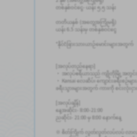
တစ်နှစ်ဝင်ငွေ- ယန်း ၅.၅ သန်း
တတိယနှစ် (အတွေ့အကြုံမရှိ)
ယန်း 6.5 သန်းမှ တစ်နှစ်ဝင်ငွေ
*နိုင်ငံခြားသားယာဉ်မောင်းများအတွက်
[အလုပ်တည်နေရာ]
・ အလုပ်ဧရိယာသည် ကျိုတိုမြို့အတွင်
・ Kansai လေဆိပ်၊ ကျောင်းခရီးစဉ်များနှ
ခရီးသွားများအတွက် ကားကို စင်းလုံးငှာ
[အလုပ်ချိန်]
နေ့အဆိုင်း- 8:00-21:00
ညဆိုင်း- 21:00 မှ 8:00 နောက်နေ့
※ စိတ်ကြိုက် လွတ်လွတ်လပ်လပ် လာ