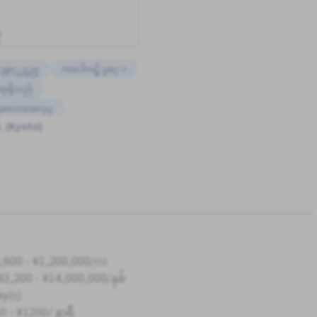
်
ျမွင့္တင္သည္
ကားပါကင္ရွိျခင္း
ရေးရှိသည်
ံျခားသားအလုပ္
. (Kyoto)
းသည္
ွဲစာအုပ်ရှိသည်
,600 - ¥1,200,000/လ
83,200 - ¥14,000,000/နှစ်
ay(s)
0 - ¥1200/ နာရီ