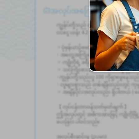
အလုပ်အကြောင်းအရာ
ကျွန်ုပ်တို့သည် တက္ကစီယာဉ်မောင်းများ
ဝင်ငွေ ယန်း 4.2 သန်းကျော် ရရှိရန် သင် ရ
・ပုံမှန်ယာဉ်မောင်းလိုင်စင်က အိုကေ။
· အတွေ့အကြုံမရှိရင်တောင် အောင်မြင်န
・ ကျိုတိုရဲ့ ခရီးသွားနေရာတွေကို သွ
・ သင်ကြိုးစားသလောက် ဝင်ငွေရနိုင်
·ကျွန်ုပ်တို့သည်လူ 100 ကိုရှာဖွေနေသည
· လူများစွာသည် တစ်ချိန်တည်းတွင် ကုမ္
・ အချိန်ပိုင်းအလုပ်လည်း ရှိပါတယ် ( ဆ
【 လုပ်ငန်းတာဝန်သတ်မှတ်ချက် 】
ဤအလုပ်တွင် အဓိကအားဖြင့် ကျိုတိုမြို့
ပေးခြင်း ပါဝင်သည်။
အလုပ်စီးဆင်းမှု (ဥပမာ)