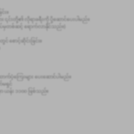
ြင်း။
င်းတို့၏ လိုရာခရီးကို ပို့ဆောင်ပေးပါမည်။
ပ်မှတစ်ဆင့် ရောက်လာနိုင်သည်။)
် စောင့်ဆိုင်းခြင်း။
။
ထောက်ပံ့ကြေးများ ပေးဆောင်ပါမည်။
်မရှင်
ာ ယန်း ၁၁၀၀ ဖြစ်သည်။