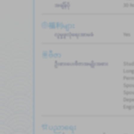
အချိန်ပို
30 h
福利များ
လူမှုဖူလုံရေးအာမခံ
Yes
ဗီဇာ
ဦးစားပေးဗီဇာအမျိုးအစား
Stud
Long
Perm
Spou
Spou
Dep
Engi
ပညာရေး