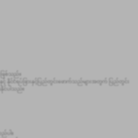
းဖြစ်သည်။
င့် နိုင်ငံရပ်ခြားနှင့်ပြည်တွင်းဖောက်သည်များအတွက် ပြည်တွင်း
းနိုင်ပါသည်။
လည်ပါ။