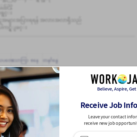
့တင္သည္
ုးရွင္း
ွေအများအပြားရရန် အလားအလာရှိသည်
ါကင္ရွိျခင္း
သပတေး
သောကြာ
စနေ
တနင်္ဂနွေ
Believe, Aspire, Get
Receive Job Inf
Leave your contact info
 အားလပ်ရက်များ
receive new job opportuni
းသူများ