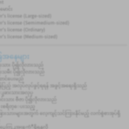
nt
မောင်း
r's license (Large-sized)
er's license (Semimedium-sized)
r's license (Ordinary)
er's license (Medium-sized)
ခြေအနေများ
ုးသား ပို၍လိုလားသည်
ုးသမီး ပို၍လိုလားသည်
ာင်ပေးမည်
်ပြည့် အလုပ်လုပ်ခွင့်ရရန် အခွင့်အရေးရှိသည်
္ငံျခားသားအလုပ္
င်းသား ဗီဇာ ပို၍လိုလားသည်
းစရိတ္ေပးသည္
ငံခြားသားများအတွက် လေ့ကျင့်သင်ကြားနိုင်မည့် လက်စွဲစာအုပ်ရှိ
္အေတြ႕အၾကံဳရွိရန္မလို