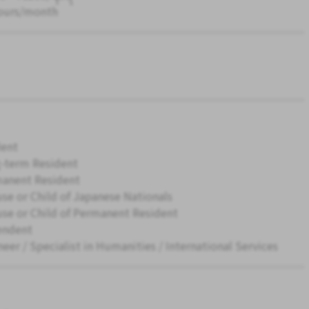
ours/month
ent
-term Resident
anent Resident
se or Child of Japanese Nationals
se or Child of Permanent Resident
endent
neer / Specialist in Humanities / International Services