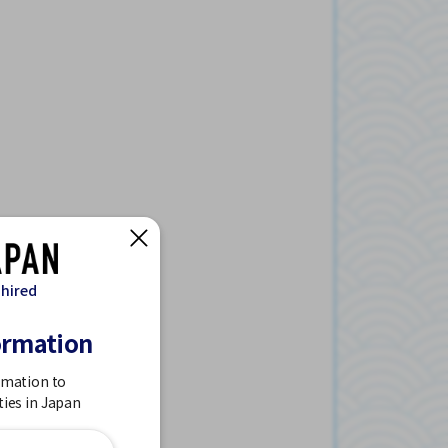
 hired
ormation
rmation to
ties in Japan