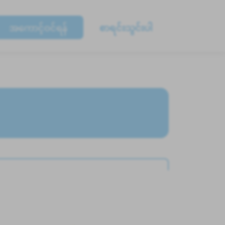
အကောင့်ဝင်ရန်
စာရင်းသွင်းပါ