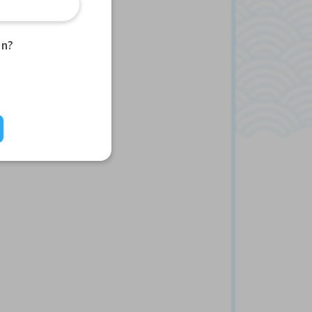
an?
်