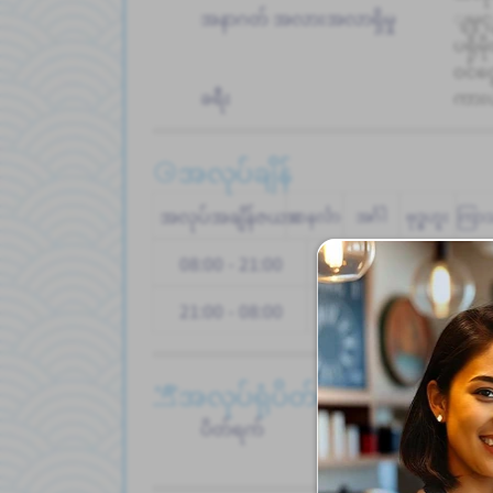
အနာဂတ် အလားအလာရှိမှု
ျမွင္
ပရိုမိ
ဝင်င
ခရီး
ကားပ
အလုပ်ချိန်
အလုပ်အချိန်ဇယား
တနင်္လာ
အင်္ဂါ
ဗုဒ္ဓဟူး
ကြာ
08:00 - 21:00
21:00 - 08:00
အလုပ်ရုံပိတ်ရက်များ
ပိတ်ရက်
Paid
အခြာ