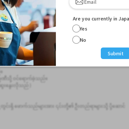
Are you currently in Jap
ကို ရှာဖွေနေပါသည်။ အတွေ့အကြုံမလိုအပ်ပါ။ သင့်ပထမနှစ်မှ တစ်နှစ
Yes
ည်မှန်းနိုင်သည်။ /
No
ိုင်ပါတယ်။
Submit
ားရောက်လည်ပတ်နိုင်ပါတယ်။
တယ်။
်။
ပဏီသို့ ဝင်ရောက်ခဲ့သည်။
ွေးနွေးလိုသည် )
တွင်းရှိ ဖောက်သည်များအား ၎င်းတို့၏ ဦးတည်ရာများသို့ ပို့ဆောင်