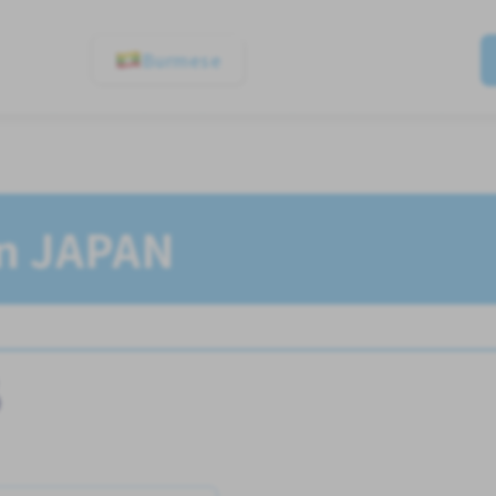
Burmese
In JAPAN
ီ