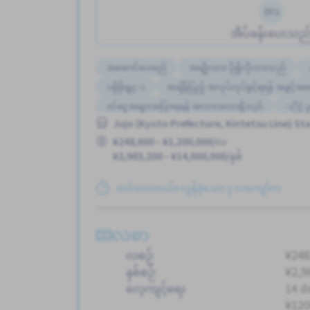
အိပ်ခန်းပေးသည
အဆောင်ပေးမည်
အမျိုးသား ပို၍လိုလားသည်
ပရိုမိုးရွင္း
အချိန်ပြည့် အလုပ်လုပ်ခွင့်ရရန် အခွင့်အ
ဝင်ငွေအများအပြားရရန် အလားအလာရှိသည်
ႏိုင္င
Jujo (Kyoto Prefecture, Kintetsu Line) Sta
ကျောင်းသား ဗီဇာ ပို၍လိုလားသည်
လမ္းစရိတ္ေပ
¥248,600 - ¥1,200,000/လ
အမျိုးသမီး ပို၍လိုလားသည်
¥2,983,200 - ¥14,000,000/နှစ်
နိုင်ငံခြားသားများအတွက် လေ့ကျင့်သင်ကြားနိုင်မည့် လက်စ
အလုပ္အေတြ႕အၾကံဳရွိရန္မလို
တင်ထားတယ်။ လွန်ခဲ့သော ၃ လကျော်က
လစာ
လစဉ်
¥248
နှစ်စဉ်
¥2,9
လေ့ကျင့်ရေး
14 d
¥120