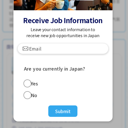
兼职学生，欢迎应届毕业生，欢迎家庭主妇（丈夫），欢迎语言
能力强者，欢迎无经验者，欢迎朋友申请
职场氛围温馨，大家齐心协力，互帮互助！
Receive Job Information
这里的外国人很多，有来自中国、日本、秘鲁、美国的人，气氛
很友好。
Leave your contact information to
receive new job opportunities in Japan
类似职位
司机
出租车
Job in
Are you currently in Japan?
Yes
全职
No
停车位
加薪
外国人培训手册
外籍员工
女性首选
学生签证首选
提供宿舍
支付交通费
Submit
无经验要求
十条(京都府・近鉄線)えき (きょうとふ)