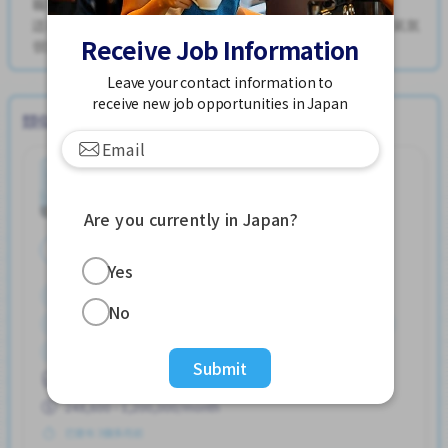
職場氣氛溫馨，大家齊心協力，互幫互助！
這裡的外國人很多，有來自中國、日本、秘魯、美國的人，氣氛
Receive Job Information
很友善。
Leave your contact information to
receive new job opportunities in Japan
類似的工作
司機
出租車
Job in
Are you currently in Japan?
全職
Yes
停車位
加薪
外國人培訓手冊
外籍員工
No
女性首選
學生簽證首選
提供宿舍
支付交通費
晉陞
Submit
十条(京都府・近鉄線)えき (きょうとふ)
248,600 - 1,200,000/month
已發布 3個多月前