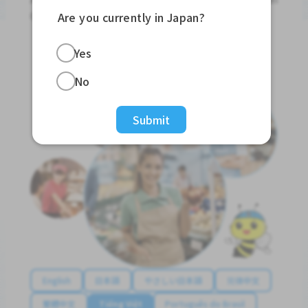
Ginou Jobs!
Are you currently in Japan?
Get Started
Yes
No
Submit
English
日本語
やさしい日本語
简体中文
繁體中文
Tiếng Việt
Português do Brasil