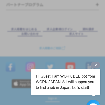
パートナープログラム
求⼈掲載をはじめる
求⼈企業様ログイン
資料請求
お問い合わせ
求⼈サイト
求人掲載のご相談
Hi Guest! I am WORK BEE bot from
WORK JAPAN 👋 I will support you
to find a job in Japan. Let's start!
Sign in