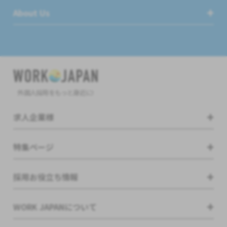
About Us
外国人採用をもっと身近に!
求人企業様
特集ページ
採用お役立ち情報
WORK JAPANについて