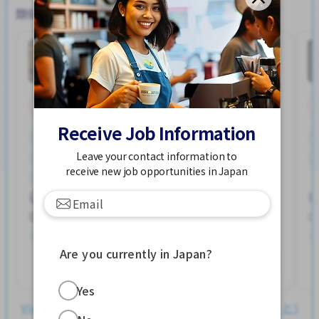
類似的工作
服務員
餐廳
Job in
兼职
Receive Job Information
加班多
加班少
加薪
外籍員工
夜班
Leave your contact information to
女性首選
學生簽證首選
工作時間短
receive new job opportunities in Japan
提供膳食
シンバシえき (とうきょうと)
1,100 - 1,500/hour
已發布 3個多月前
Are you currently in Japan?
查看更多
Yes
View more 餐廳 jobs in シンバシえき (とうきょうと)