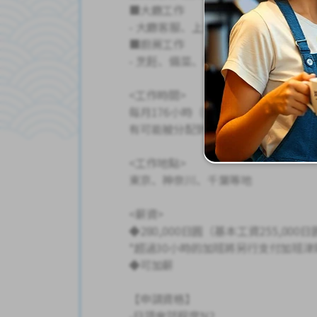
■大廳工作
- 大廳客服、上菜、上菜、製作飲品
■廚房工作
- 烹飪、備菜、配送、清潔、清洗區等
<工作時間>
每月176小時（彈性工作制）*輪班制
有可能被分配到深夜營業的店。
<工作地點>
東京、神奈川、千葉等地
<薪資>
◆280,000日圓（基本工資255,00
*超過30小時的加班將另行支付加班津
◆可加薪
【申請資格】
-日語會話程度N2