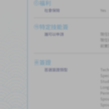
福利
社會保險
Yes
特定技能簽
誰可以申請
現任
現任
前實
簽證
首選簽證類型
Tech
Spec
Stud
Long
Perm
Spou
Spou