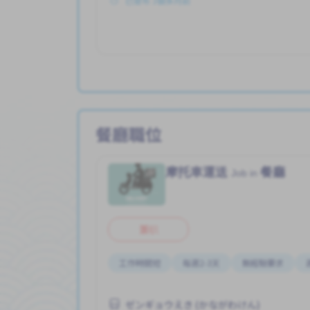
已發布 3個多月前
餐廳職位
摩托車運送
餐廳
Job in
兼职
工作時間短
每週2-3天
無經驗要求
ゼンギョウえき (かながわけん)