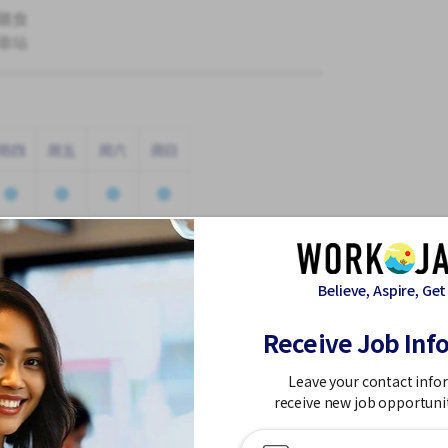
膳食
車站
周四
周五
周六
周日
Believe, Aspire, Get
休假
Receive Job Inf
Leave your contact info
receive new job opportuni