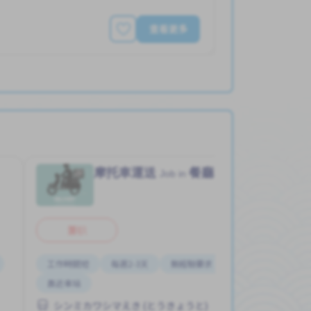
查看更多
摩托車運送
餐廳
Job in
兼职
工作時間短
每週2-3天
無經驗要求
週末輪班
靠近車站
シンミカワシマえき (とうきょうと)