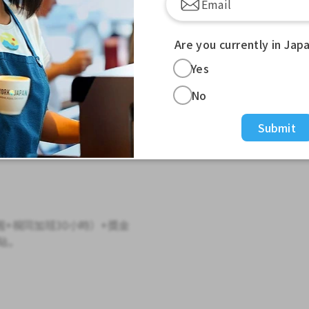
、製作甜點、收銀、清潔等。
Are you currently in Jap
。
Yes
No
Submit
0日圓+視同加班30小時）+獎金
貼。