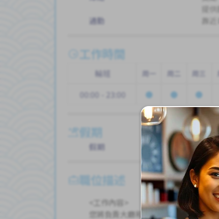
提供
通勤
靠近
工作時間
輪班
周一
周二
周三
00:00 - 23:00
假期
假期
帶薪
職位描述
<工作內容>
您將負責大廳和廚房♪