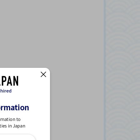
 hired
ormation
rmation to
ties in Japan