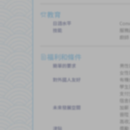
教育
日語水平
Conv
技能
服務
廚師
福利和條件
簡單的要求
男性
女性
對外國人友好
有機
學生
支付
宿舍
未來發展空間
加薪
晉陞
高收
津貼
獎勵