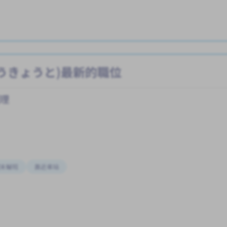
うきょうと)最新的職位
護理
末輪班
靠近車站