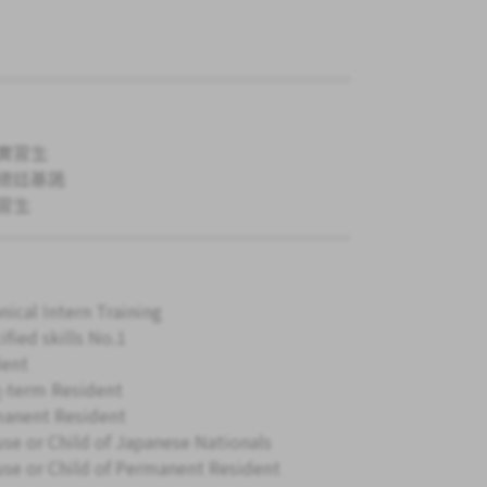
實習生
德廷基諾
習生
nical Intern Training
ified skills No.1
ent
-term Resident
anent Resident
se or Child of Japanese Nationals
se or Child of Permanent Resident