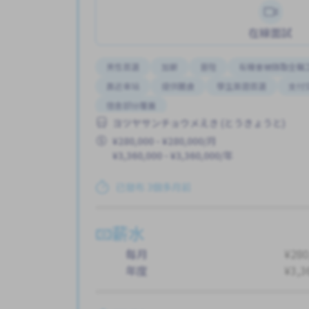
在線面試
男性首選
加薪
晉陞
有機會被錄取全職
靠近車站
提供膳食
學生簽證首選
支付
宿舍部分覆蓋
ヨツヤサンチョウメえき (とうきょうと)
¥280,000 - ¥280,000/月
¥3,360,000 - ¥3,360,000/年
已發布 3個多月前
薪水
每月
¥280
年度
¥3,3