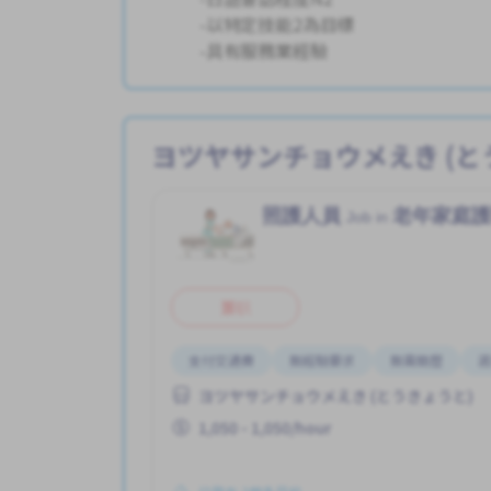
-以特定技能2為目標
-具有服務業經驗
ヨツヤサンチョウメえき (と
照護人員
老年家庭
Job in
兼职
支付交通費
無經驗要求
無需簡歷
週
ヨツヤサンチョウメえき (とうきょうと)
1,050 - 1,050/hour