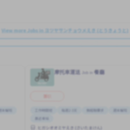
View more Jobs in ヨツヤサンチョウメえき (とうきょうと)
摩托車運送
餐廳
Job in
兼职
週末輪班
工作時間短
每週2-3天
無經驗要求
週末輪班
靠近車站
ヒガシオオミヤえき (さいたまけん)