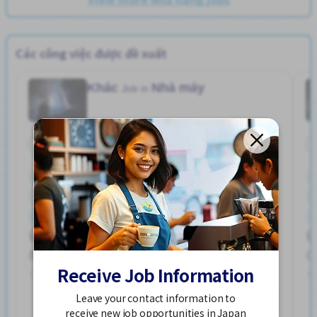
Các công việc được đề xuất
Khác
Nhà máy
Job in
Toàn thời gian
Bãi đậu xe đạp
Bãi đỗ xe
Gần ga tàu
Giao dịch đã thanh toán
Hỗ trợ bữa ăn
Ký túc xá được bảo hiểm một phần
ハユカえき (かがわけん)
Lao động người nước ngoài
Nâng cao
Phúc lợi
250,000 - 400,000/month
Receive Job Information
Đã đăng 2 tuần trước
Leave your contact information to
Xem thêm
receive new job opportunities in Japan