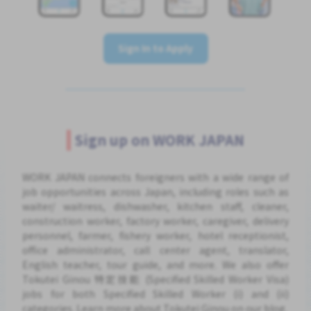
Sign In to Apply
Sign up on WORK JAPAN
WORK JAPAN connects foreigners with a wide range of
job opportunities across Japan, including roles such as
waiter/ waitress, dishwasher, kitchen staff, cleaner,
construction worker, factory worker, caregiver, delivery
personnel, farmer, fishery worker, hotel receptionist,
office administrator, call center agent, translator,
English teacher, tour guide, and more. We also offer
Tokutei Ginou 特定技能 (Specified Skilled Worker Visa)
jobs for both Specified Skilled Worker (i) and (ii)
categories. Learn more about Tokutei Ginou on our blog.