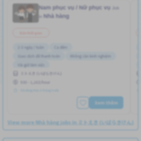
Nam phục vụ / Nữ phục vụ
Job
Nhà hàng
in
Bán thời gian
2-3 ngày / tuần
Ca đêm
Giao dịch đã thanh toán
Không cần kinh nghiệm
Vài giờ làm việc
ミトえき (いばらきけん)
930 - 1,163/hour
Đã đăng Hơn 3 tháng trước
Xem thêm
View more Nhà hàng jobs in ミトえき (いばらきけん)