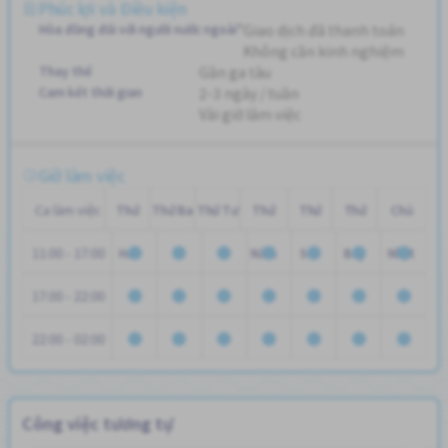
Phúc lợi và Điều kiện
Hòa đồng đối với người nước ngoài"
Giao dịch đã thanh toán
Không cần kinh nghiệm
Thay thế
Gần ga tàu
Cam kết thời gian
2-3 ngày / tuần
Vài giờ làm việc
Giờ làm việc
Ca làm việc
Thứ
Thứ Ba
Thứ Tư
Thứ
Thứ
Thứ
Chủ
11:00 - 17:00
Hai
Năm
Sáu
Bảy
Nhật
17:00 - 22:00
22:00 - 02:00
Công việc tương tự