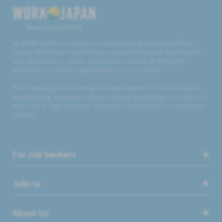
Believe, Aspire, Get Hired
At WORK JAPAN our mission is to help foreigners build a life in
Japan. Not only do we facilitate access to foreigner friendly jobs
and employers in Japan, but we also provide all the useful
resources you need to get started on your journey.
From finding jobs to renting accommodation to mobile SIMs to
experiencing Japanese culture, we have everything you need and
much more. Sign up today and build a foundation for your future
success.
For Job Seekers
Jobs in
About Us