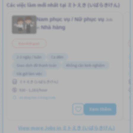
Các việc làm mới nhất tại ミトえき (いばらきけん)
Nam phục vụ / Nữ phục vụ
Job
Nhà hàng
in
Bán thời gian
2-3 ngày / tuần
Ca đêm
Giao dịch đã thanh toán
Không cần kinh nghiệm
Vài giờ làm việc
ミトえき (いばらきけん)
930 - 1,163/hour
Đã đăng Hơn 3 tháng trước
Xem thêm
View more Jobs in ミトえき (いばらきけん)