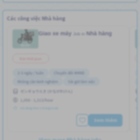
Các công việc Nhà hàng
Giao xe máy
Nhà hàng
Job in
Bán thời gian
2-3 ngày / tuần
Chuyển đổi WKND
Không cần kinh nghiệm
Vài giờ làm việc
ゼンギョウえき (かながわけん)
1,050 - 1,313/hour
Đã đăng Hơn 3 tháng trước
Xem thêm
View more Nhà hàng jobs