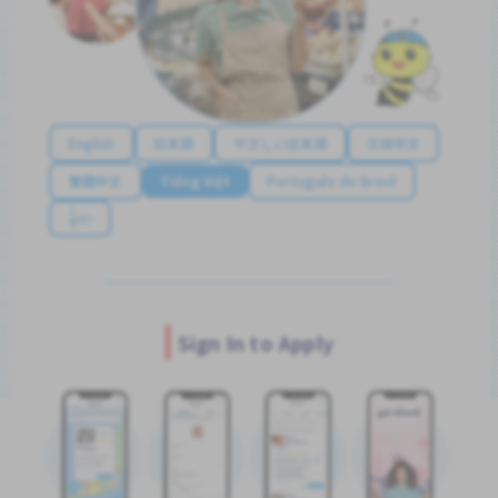
English
日本語
やさしい日本語
简体中文
繁體中文
Tiếng Việt
Português do Brasil
န်မာ
Sign In to Apply