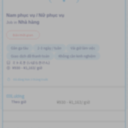
Nam phục vụ / Nữ phục vụ
Nhà hàng
Job in
Bán thời gian
Gần ga tàu
2-3 ngày / tuần
Vài giờ làm việc
Giao dịch đã thanh toán
Không cần kinh nghiệm
ミトえき (いばらきけん)
¥930 - ¥1,163/ giờ
Đã đăng Hơn 3 tháng trước
Lương
Theo giờ
¥930 - ¥1,163/ giờ