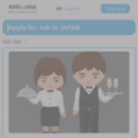
Tiếng Việt
Đăng nhập
Believe, Aspire, Get Hired
Apply for Job In JAPAN
Việc làm