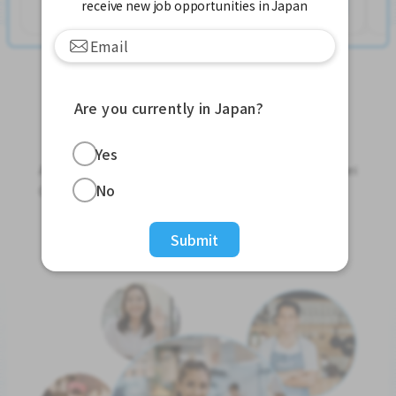
Xem thêm
receive new job opportunities in Japan
Are you currently in Japan?
Jobs For Foreigners In Japan
Yes
Apply for Part-Time Jobs, Full-Time Jobs and Tokutei
No
Ginou Jobs!
Get Started
Submit