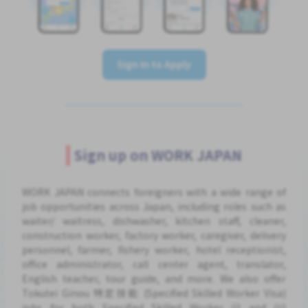
Sign In to Apply
Sign up on WORK JAPAN
WORK JAPAN connects foreigners with a wide range of
job opportunities across Japan, including roles such as
waiter/ waitress, dishwasher, kitchen staff, cleaner,
construction worker, factory worker, caregiver, delivery
personnel, farmer, fishery worker, hotel receptionist,
office administrator, call center agent, translator,
English teacher, tour guide, and more. We also offer
Tokutei Ginou 特定技能 (Specified Skilled Worker Visa)
jobs for both Specified Skilled Worker (i) and (ii)