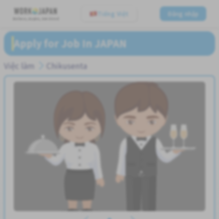
Tiếng Việt
Đăng nhập
Believe, Aspire, Get Hired
Apply for Job In JAPAN
Việc làm
Chikusenta