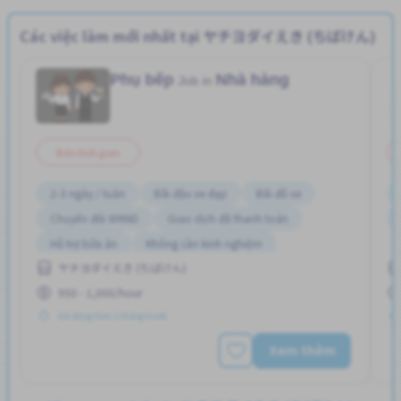
Các việc làm mới nhất tại ヤチヨダイえき (ちばけん)
Phụ bếp
Nhà hàng
Job in
Bán thời gian
2-3 ngày / tuần
Bãi đậu xe đạp
Bãi đỗ xe
Chuyển đổi WKND
Giao dịch đã thanh toán
Hỗ trợ bữa ăn
Không cần kinh nghiệm
ヤチヨダイえき (ちばけん)
Lao động người nước ngoài
Thời hạn ngắn
950 - 1,000/hour
Đã đăng Hơn 3 tháng trước
Xem thêm