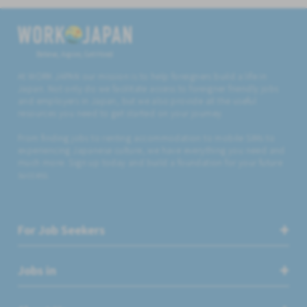
Believe, Aspire, Get Hired
At WORK JAPAN our mission is to help foreigners build a life in
Japan. Not only do we facilitate access to foreigner friendly jobs
and employers in Japan, but we also provide all the useful
resources you need to get started on your journey.
From finding jobs to renting accommodation to mobile SIMs to
experiencing Japanese culture, we have everything you need and
much more. Sign up today and build a foundation for your future
success.
For Job Seekers
Jobs in