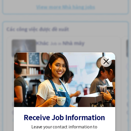
View more Nhà hàng jobs
Các công việc được đề xuất
Khác
Nhà máy
Job in
Toàn thời gian
Bãi đậu xe đạp
Bãi đỗ xe
Gần ga tàu
Giao dịch đã thanh toán
Hỗ trợ bữa ăn
Ký túc xá được bảo hiểm một phần
ハユカえき (かがわけん)
Lao động người nước ngoài
Nâng cao
Phúc lợi
250,000 - 400,000/month
Receive Job Information
Đã đăng 2 tuần trước
Leave your contact information to