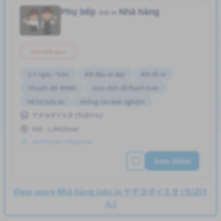
Phụ bếp
Nhà hàng
Job in
Bán thời gian
2-3 ngày / tuần
Bãi đậu xe đạp
Bãi đỗ xe
Chuyển đổi WKND
Giao dịch đã thanh toán
Hỗ trợ bữa ăn
Không cần kinh nghiệm
ヤチヨダイえき (ちばけん)
Lao động người nước ngoài
Thời hạn ngắn
950 - 1,000/hour
Đã đăng Hơn 3 tháng trước
Xem thêm
View more Nhà hàng jobs in ヤチヨダイえき (ちばけ
ん)