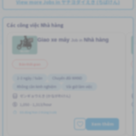
View more Jobs in ヤチヨダイえき (ちばけん)
Các công việc Nhà hàng
Giao xe máy
Nhà hàng
Job in
Bán thời gian
2-3 ngày / tuần
Chuyển đổi WKND
Không cần kinh nghiệm
Vài giờ làm việc
ゼンギョウえき (かながわけん)
1,050 - 1,313/hour
Đã đăng Hơn 3 tháng trước
Xem thêm