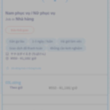
Nam phục vụ / Nữ phục vụ
Nhà hàng
Job in
Bán thời gian
Gần ga tàu
2-3 ngày / tuần
Vài giờ làm việc
Giao dịch đã thanh toán
Không cần kinh nghiệm
ヤチヨダイえき (ちばけん)
¥950 - ¥1,188/ giờ
Đã đăng Hơn 3 tháng trước
Lương
Theo giờ
¥950 - ¥1,188/ giờ