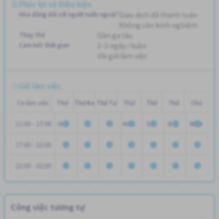
Phúc lợi và Điều kiện
Hòa đồng đối với người nước ngoài"
Giao dịch đã thanh toán
Không cần kinh nghiệm
Thay thế
Gần ga tàu
Cam kết thời gian
2-3 ngày / tuần
Vài giờ làm việc
Giờ làm việc
Ca làm việc
Thứ
Thứ Ba
Thứ Tư
Thứ
Thứ
Thứ
Chủ
11:00 - 17:00
Hai
Năm
Sáu
Bảy
Nhật
17:00 - 22:00
22:00 - 02:00
Công việc tương tự