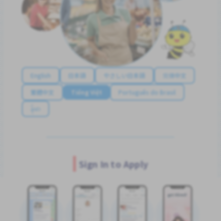
English
日本語
やさしい日本語
简体中文
繁體中文
Tiếng Việt
Português do Brasil
န်မာ
Sign In to Apply