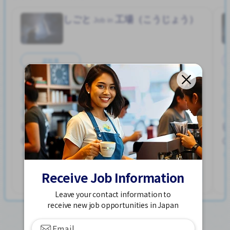
しごと
工場（こうじょう）
Job in
正社員
ボーナス
えきから ちかい
ごはん つき
こうつうひ あり
がいこくじんが いる
じてんしゃ OK
女性かんげい
寮一部サポート
ハユカえき (かがわけん)
昇給
250,000 - 400,000/month
求人掲載 １周間前
Receive Job Information
もっと見る
Leave your contact information to
receive new job opportunities in Japan