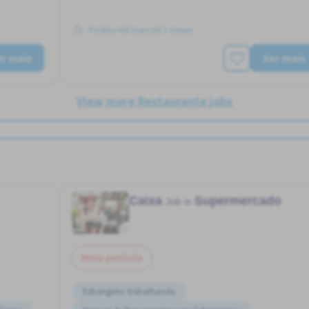
Postou Há mais de 3 meses
r mais
Ver mais
View more Restaurante jobs
Caixa
Supermercado
Job in
Meio período
Estrangeiro trabalhando