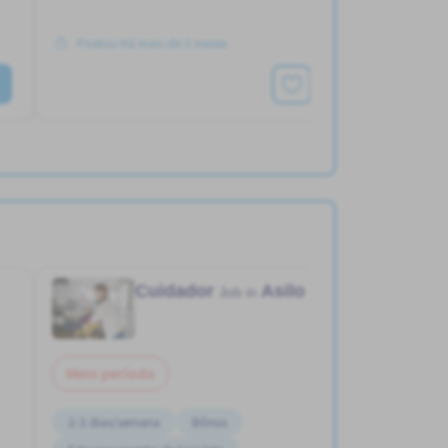
Postou Há mais de 3 meses
Ver mais
Cuidador
Asilo
Job in
Meio período
2-3 dias/semana
Bônus