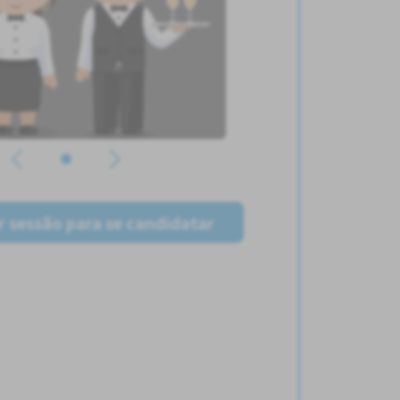
ar sessão para se candidatar