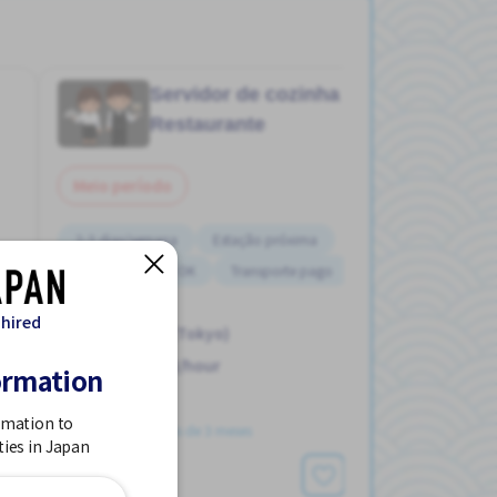
Servidor de cozinha
Job in
Restaurante
Meio período
2-3 dias/semana
Estação próxima
Sem experiência OK
Transporte pago
 hired
Tokyo Sta. (Tokyo)
1,050 - 1,313/hour
ormation
rmation to
Postou Há mais de 3 meses
ties in Japan
Ver mais