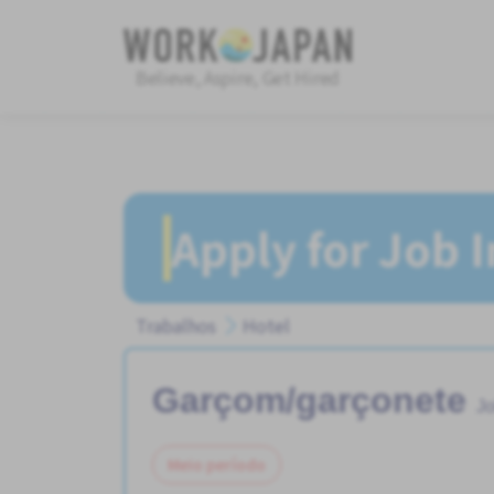
Believe, Aspire, Get Hired
Apply for Job 
Trabalhos
Hotel
Garçom/garçonete
Jo
Meio período