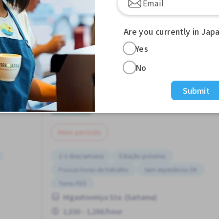
View more Jobs in Tokyo Sta. (Tokyo)
Are you currently in Jap
Yes
No
Submit
Entrega de moto
Job in
Restaurante
Meio período
2-3 dias/semana
Estação próxima
Poucas horas de trabalho
Sem experiência OK
Turno FDS
Higashiomiya Sta. (Saitama)
1,030 - 1,288/hour