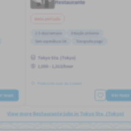
Restaurante
Meio período
2-3 dias/semana
Estação próxima
Sem experiência OK
Transporte pago
Tokyo Sta. (Tokyo)
1,050 - 1,313/hour
Postou Há mais de 3 meses
r mais
Ver mais
View more Restaurante jobs in Tokyo Sta. (Tokyo)