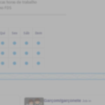
cas horas de trabalho
no FDS
Qui
Sex
Sáb
Dom
Garçom/garçonete
Job in