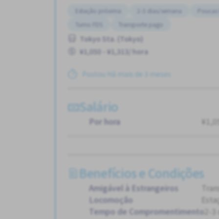
Estação próxima
2-3 dias/semana
Poucas 
Turno FDS
Transporte pago
Tokyo Sta. (Tokyo)
¥1,050 - ¥1,313/ hora
Postou Há mais de 3 meses
Salário
Por hora
¥1,0
Benefícios e Condições
Amigável à Estrangeiros
Tran
Locomoção
Esta
Tempo de Compromentimento
2-3