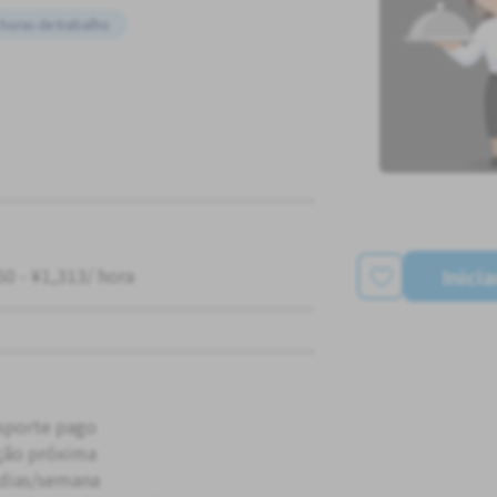
horas de trabalho
Inici
50 - ¥1,313/ hora
sporte pago
ção próxima
 dias/semana