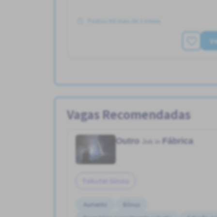
Postou Há mais de 3 meses
Ve
Vagas Recomendadas
Outro
Fábrica
Job in
Tokutei Ginou
Aumento
Bônus