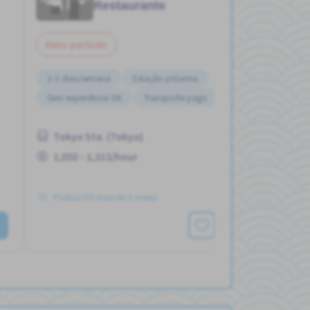
Restaurante
Meio período
2-3 dias/semana
Estação próxima
Sem experiência OK
Transporte pago
Tokyo Sta. (Tokyo)
1,050 - 1,313/hour
Postou Há mais de 3 meses
Ver mais