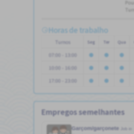
Pou
Tur
Horas de trabalho
Turnos
Seg
Ter
Qua
07:00 - 13:00
10:00 - 16:00
17:00 - 23:00
Empregos semelhantes
Garçom/garçonete
Job in