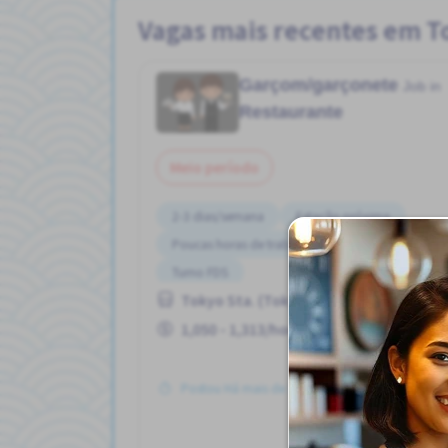
Vagas mais recentes em To
Garçom/garçonete
Job in
Restaurante
Meio período
2-3 dias/semana
Estação próxima
Poucas horas de trabalho
Transporte pago
Turno FDS
Tokyo Sta. (Tokyo)
1,050 - 1,313/hour
Postou Há mais de 3 meses
Ve