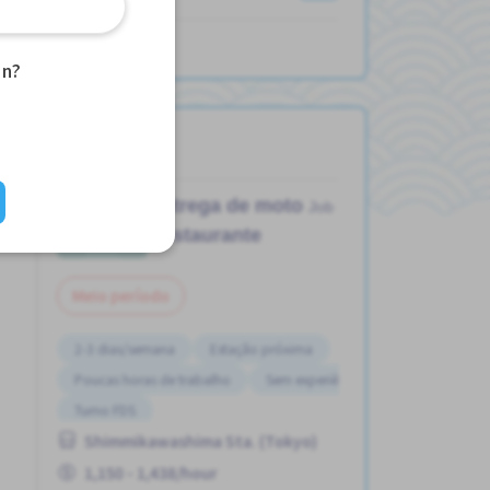
an?
Entrega de moto
Job in
Restaurante
Meio período
2-3 dias/semana
Estação próxima
Poucas horas de trabalho
Sem experiência OK
Turno FDS
Shimmikawashima Sta. (Tokyo)
1,150 - 1,438/hour