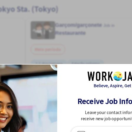
kyo Sta. (Tokyo)
Garçom/garçonete
Job in
Restaurante
Meio período
2-3 dias/semana
Estação próxima
Sem experiência OK
Transporte pago
Believe, Aspire, Get
Tokyo Sta. (Tokyo)
1,050 - 1,313/hour
Receive Job Inf
Leave your contact info
Postou Há mais de 3 meses
receive new job opportuni
r mais
Ver mais