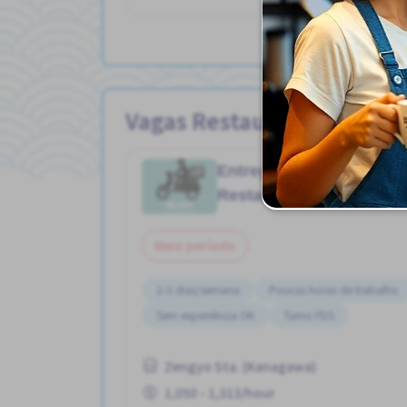
Vagas Restaurante
Entrega de moto
Job in
Restaurante
Meio período
2-3 dias/semana
Poucas horas de trabalho
Sem experiência OK
Turno FDS
Zengyo Sta. (Kanagawa)
1,050 - 1,313/hour