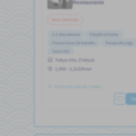
Restaurante
Meio período
2-3 dias/semana
Estação próxima
Poucas horas de trabalho
Transporte pago
Turno FDS
Tokyo Sta. (Tokyo)
1,050 - 1,313/hour
Postou Há mais de 3 meses
Ve