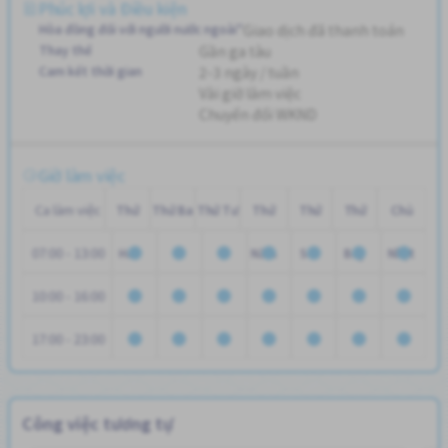
Phúc lợi và Điều kiện
Hòa đồng đối với người nước ngoài"
Giao dịch đã thanh toán
Thay thế
Gần ga tàu
Cam kết thời gian
2-3 ngày / tuần
Vài giờ làm việc
Chuyển đổi WKND
Giờ làm việc
Ca làm việc
Thứ
Thứ Ba
Thứ Tư
Thứ
Thứ
Thứ
Chủ
07:00 - 13:00
Hai
Năm
Sáu
Bảy
Nhật
10:00 - 16:00
17:00 - 23:00
Công việc tương tự