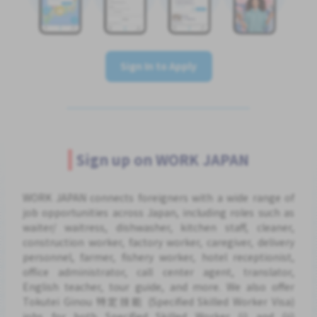
Sign In to Apply
Sign up on WORK JAPAN
WORK JAPAN connects foreigners with a wide range of
job opportunities across Japan, including roles such as
waiter/ waitress, dishwasher, kitchen staff, cleaner,
construction worker, factory worker, caregiver, delivery
personnel, farmer, fishery worker, hotel receptionist,
office administrator, call center agent, translator,
English teacher, tour guide, and more. We also offer
Tokutei Ginou 特定技能 (Specified Skilled Worker Visa)
jobs for both Specified Skilled Worker (i) and (ii)