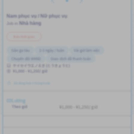
Nam phục vụ / Nữ phục vụ
Nhà hàng
Job in
Bán thời gian
Gần ga tàu
2-3 ngày / tuần
Vài giờ làm việc
Chuyển đổi WKND
Giao dịch đã thanh toán
ケイセイウエノえき (とうきょうと)
¥1,000 - ¥1,250/ giờ
Đã đăng Hơn 3 tháng trước
Lương
Theo giờ
¥1,000 - ¥1,250/ giờ