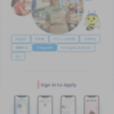
English
日本語
やさしい日本語
简体中文
繁體中文
Tiếng Việt
Português do Brasil
န်မာ
Sign In to Apply