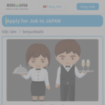
Tiếng Việt
Đăng nhập
Believe, Aspire, Get Hired
Apply for Job In JAPAN
Việc làm
Senjuohashi