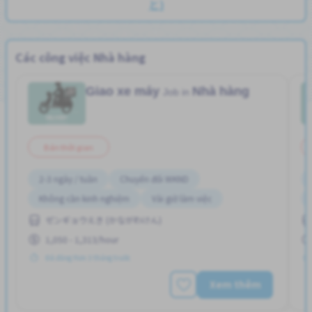
と)
Các công việc Nhà hàng
Giao xe máy
Nhà hàng
Job in
Bán thời gian
2-3 ngày / tuần
Chuyển đổi WKND
Không cần kinh nghiệm
Vài giờ làm việc
ゼンギョウえき (かながわけん)
1,050 - 1,313/hour
Đã đăng Hơn 3 tháng trước
Xem thêm