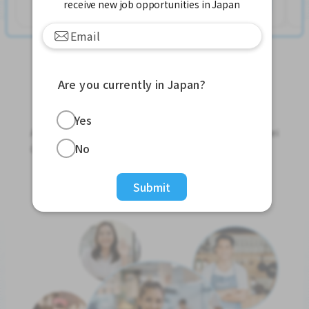
Xem thêm
receive new job opportunities in Japan
Are you currently in Japan?
Jobs For Foreigners In Japan
Yes
Apply for Part-Time Jobs, Full-Time Jobs and Tokutei
No
Ginou Jobs!
Get Started
Submit