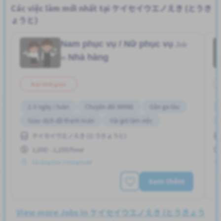
Các việc làm mới nhất tại ケイセイウエノえき (とうき
ょうと)
Nam phục vụ / Nữ phục vụ
Job
Nhà hàng
in
Bán thời gian
2-3 ngày / tuần
Chuyển đổi WKND
Gần ga tàu
Giao dịch đã thanh toán
Vài giờ làm việc
ケイセイウエノえき (とうきょうと)
1,000 - 1,250/hour
Đã đăng Hơn 3 tháng trước
Xem thêm
View more Jobs in ケイセイウエノえき (とうきょう