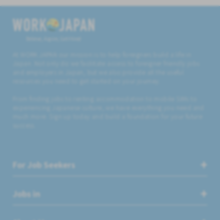
Believe, Aspire, Get Hired
At WORK JAPAN our mission is to help foreigners build a life in
Japan. Not only do we facilitate access to foreigner friendly jobs
and employers in Japan, but we also provide all the useful
resources you need to get started on your journey.
From finding jobs to renting accommodation to mobile SIMs to
experiencing Japanese culture, we have everything you need and
much more. Sign up today and build a foundation for your future
success.
For Job Seekers
Jobs in