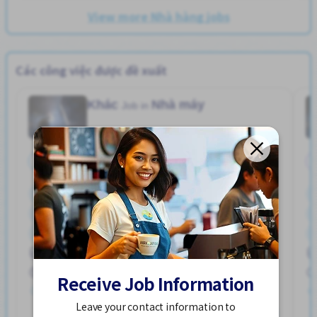
View more Nhà hàng jobs
Các công việc được đề xuất
Khác
Nhà máy
Job in
Toàn thời gian
Bãi đậu xe đạp
Bãi đỗ xe
Gần ga tàu
Giao dịch đã thanh toán
Hỗ trợ bữa ăn
Ký túc xá được bảo hiểm một phần
ハユカえき (かがわけん)
Lao động người nước ngoài
Nâng cao
Phúc lợi
250,000 - 400,000/month
Receive Job Information
Đã đăng 2 tuần trước
Leave your contact information to