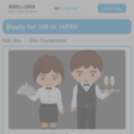
Tiếng Việt
Đăng nhập
Believe, Aspire, Get Hired
Apply for Job In JAPAN
Việc làm
Shin-Tsunashima