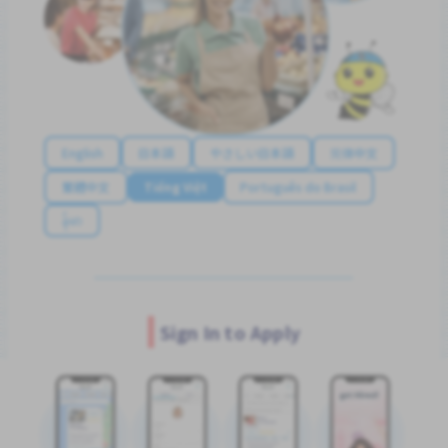
English
日本語
やさしい日本語
简体中文
繁體中文
Tiếng Việt
Português do Brasil
န်မာ
Sign In to Apply