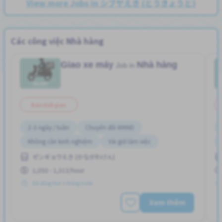
View more Jobs in シブヤえき (とうきょうと)
Các công việc Nhà hàng
Giao xe máy
Nhà hàng
Job in
Bán thời gian
2-3 ngày / tuần
Chuyển đổi WKND
Không cần kinh nghiệm
Vài giờ làm việc
ゼンギョウえき (かながわけん)
1,050 - 1,313/hour
Đã đăng Hơn 3 tháng trước
Xem thêm