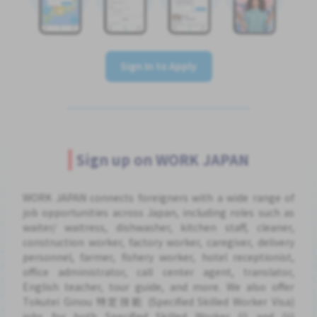
Sign In to Apply
Sign up on WORK JAPAN
WORK JAPAN connects foreigners with a wide range of
job opportunities across Japan, including roles such as
waiter/ waitress, dishwasher, kitchen staff, cleaner,
construction worker, factory worker, caregiver, delivery
personnel, farmer, fishery worker, hotel receptionist,
office administrator, call center agent, translator,
English teacher, tour guide, and more. We also offer
Tokutei Ginou 特定技能 (Specified Skilled Worker Visa)
jobs for both Specified Skilled Worker (i) and (ii)