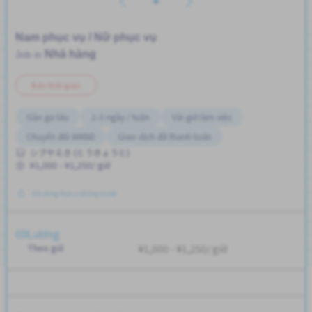
Nam phục vụ / Nữ phục vụ
Nhà hàng
Job in
Bán thời gian
Gần ga tàu
2-3 ngày / tuần
Vài giờ làm việc
Chuyển đổi WKND
Giao dịch đã thanh toán
シブヤえき (とうきょうと)
¥1,000 - ¥1,250/ giờ
Đã đăng Hơn 3 tháng trước
Lương
Theo giờ
¥1,000 - ¥1,250/ giờ