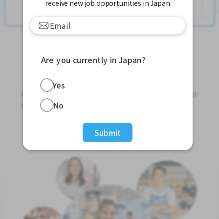
Xem thêm
receive new job opportunities in Japan
Are you currently in Japan?
Jobs For Foreigners In Japan
Yes
Apply for Part-Time Jobs, Full-Time Jobs and Tokutei
No
Ginou Jobs!
Get Started
Submit