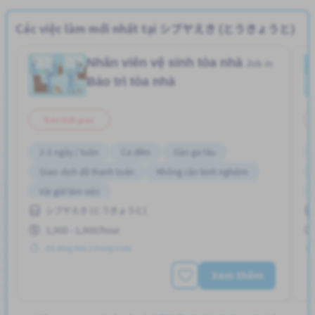
Các việc làm mới nhất tại シブヤえき (とうきょうと)
Nhân viên vệ sinh tòa nhà
Job in
Bảo trì tòa nhà
Bán thời gian
2-3 ngày / tuần
Ca đêm
Gần ga tàu
Giao dịch đã thanh toán
Không cần kinh nghiệm
Vài giờ làm việc
シブヤえき (とうきょうと)
1,900 - 1,900/hour
Đã đăng Hơn 3 tháng trước
Xem thêm