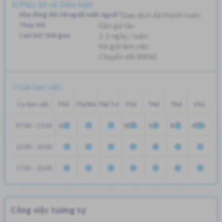
Phúc lợi và Điều kiện
Hòa đồng đối với người nước ngoài"
Giao dịch đã thanh toán
Thay thế
Gần ga tàu
Cam kết thời gian
2-3 ngày / tuần
Vài giờ làm việc
Chuyển đổi WKND
Giờ làm việc
Ca làm việc
Thứ
Thứ Ba
Thứ Tư
Thứ
Thứ
Thứ
Chủ
07:00 - 13:00
Hai
Năm
Sáu
Bảy
Nhật
10:00 - 16:00
17:00 - 23:00
Công việc tương tự