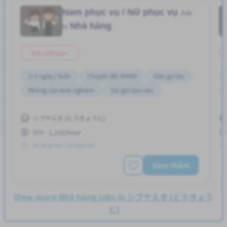
Nam phục vụ / Nữ phục vụ
Job
Nhà hàng
in
Bán thời gian
2-3 ngày / tuần
Chuyển đổi WKND
Gần ga tàu
Không cần kinh nghiệm
Vài giờ làm việc
シブヤえき (とうきょうと)
970 - 1,210/hour
Đã đăng Hơn 3 tháng trước
Xem thêm
View more Nhà hàng jobs in シブヤえき (とうきょう
と)