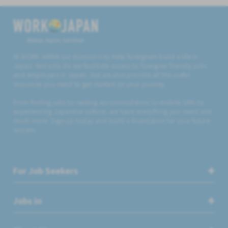
Believe, Aspire, Get Hired
At WORK JAPAN our mission is to help foreigners build a life in
Japan. Not only do we facilitate access to foreigner friendly jobs
and employers in Japan, but we also provide all the useful
resources you need to get started on your journey.
From finding jobs to renting accommodation to mobile SIMs to
experiencing Japanese culture, we have everything you need and
much more. Sign up today and build a foundation for your future
success.
For Job Seekers
Jobs in