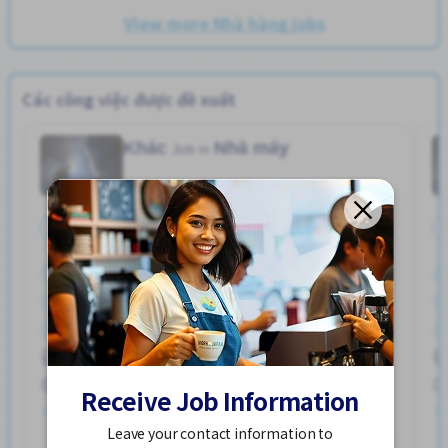
View more Nhà hàng jobs
Các công việc được đề xuất
Khác
Nhà máy
Job in
Toàn thời gian
Bãi đậu xe đạp
Bãi đỗ xe
Gần ga tàu
Giao dịch đã thanh toán
Hỗ trợ bữa ăn
Ký túc xá được bảo hiểm một phần
ハユカえき (かがわけん)
Lao động người nước ngoài
Nâng cao
Phúc lợi
250,000 - 400,000/month
Receive Job Information
Đã đăng 2 tuần trước
Leave your contact information to