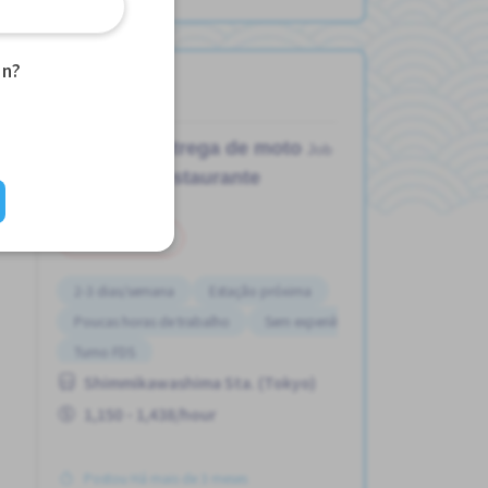
an?
Entrega de moto
Job in
Restaurante
Meio período
2-3 dias/semana
Estação próxima
Poucas horas de trabalho
Sem experiência OK
Turno FDS
Shimmikawashima Sta. (Tokyo)
1,150 - 1,438/hour
Postou Há mais de 3 meses