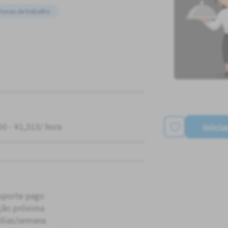
horas de trabalho
Inici
50 - ¥1,313/ hora
sporte pago
ção próxima
 dias/semana