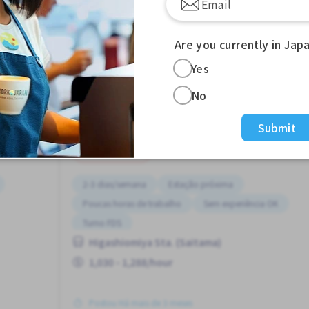
Are you currently in Jap
Yes
Entrega de moto
No
Job in
Restaurante
Submit
Meio período
2-3 dias/semana
Estação próxima
Poucas horas de trabalho
Sem experiência OK
Turno FDS
Higashiomiya Sta. (Saitama)
1,030 - 1,288/hour
Postou Há mais de 3 meses