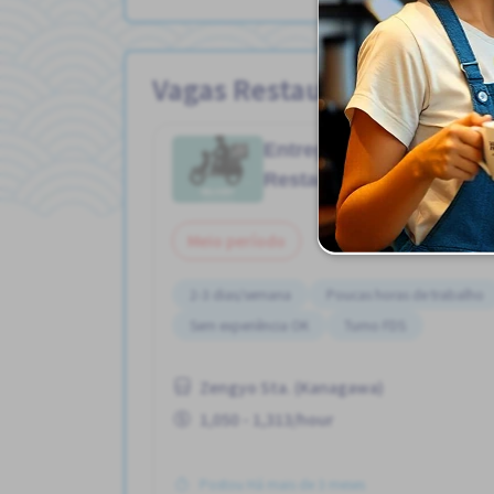
Vagas Restaurante
Entrega de moto
Job in
Restaurante
Meio período
2-3 dias/semana
Poucas horas de trabalho
Sem experiência OK
Turno FDS
Zengyo Sta. (Kanagawa)
1,050 - 1,313/hour
Postou Há mais de 3 meses