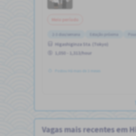
Meio período
2-3 dias/semana
Estação próxima
Pouc
Higashiginza Sta. (Tokyo)
1,050 - 1,313/hour
Postou Há mais de 3 meses
Vagas mais recentes em Hi