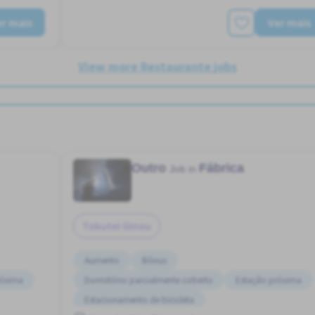
r mais
Ver mais
View more Restaurante jobs
Outro
Fábrica
Job in
Tokutei Ginou
Aumento
Bônus
róxima
Dormitório parcialmente coberto
Estação próxima
Estacionamento de bicicleta