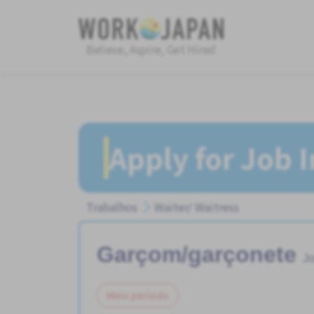
Believe, Aspire, Get Hired
Apply for Job 
Trabalhos
Waiter/ Waitress
Garçom/garçonete
Jo
Meio período