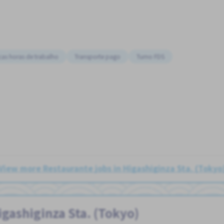
as horas de trabalho
Transporte pago
Turno FDS
View more Restaurante jobs in Higashiginza Sta. (Tokyo
gashiginza Sta. (Tokyo)