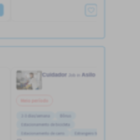
Ver mais
Cuidador
Asilo
Job in
Meio período
2-3 dias/semana
Bônus
Estacionamento de bicicleta
Estacionamento de carro
Estrangeiro trabalhando