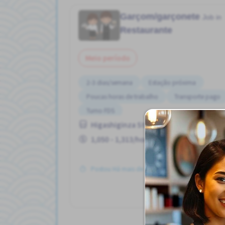
Garçom/garçonete
Job in
Restaurante
Meio período
2-3 dias/semana
Estação próxima
Poucas horas de trabalho
Transporte pago
Turno FDS
Higashiginza Sta. (Tokyo)
1,050 - 1,313/hour
Postou Há mais de 3 meses
Ve