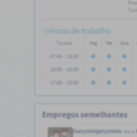
Pou
Tur
Horas de trabalho
Turnos
Seg
Ter
Qua
07:00 - 13:00
10:00 - 16:00
17:00 - 23:00
Empregos semelhantes
Garçom/garçonete
Job in