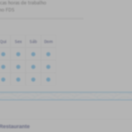
cas horas de trabalho
no FDS
Qui
Sex
Sáb
Dom
Restaurante