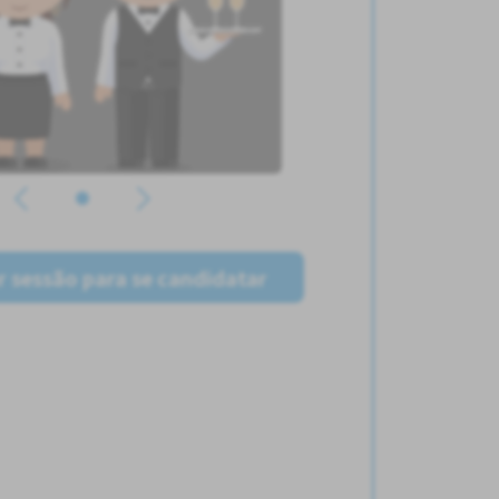
ar sessão para se candidatar