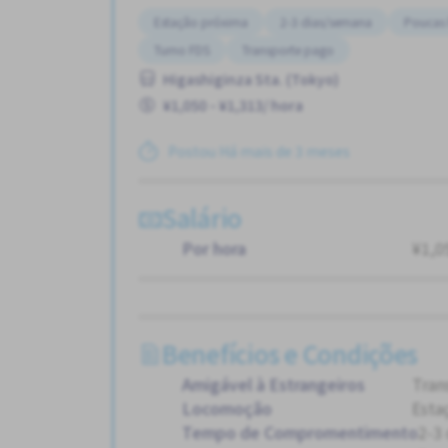
Estação próxima
2-3 dias/semana
Poucas 
Turno FDS
Transporte pago
Higashiginza Sta. (Tokyo)
¥1,050 - ¥1,313/ hora
Postou Há mais de 3 meses
Salário
Por hora
¥1,0
Benefícios e Condições
Amigável à Estrangeiros
Tran
Locomoção
Esta
Tempo de Compromentimento
2-3