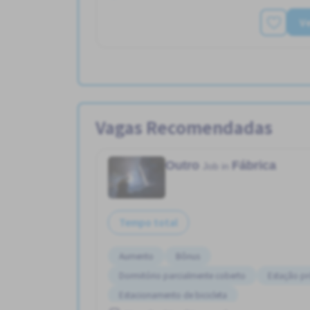
Ve
Vagas Recomendadas
Outro
Fábrica
Job in
Tempo total
Aumento
Bônus
Dormitório parcialmente coberto
Estação p
Estacionamento de bicicleta