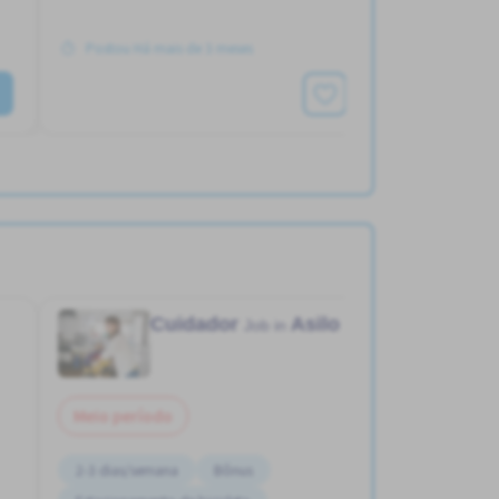
Postou Há mais de 3 meses
Ver mais
Cuidador
Asilo
Job in
Meio período
2-3 dias/semana
Bônus