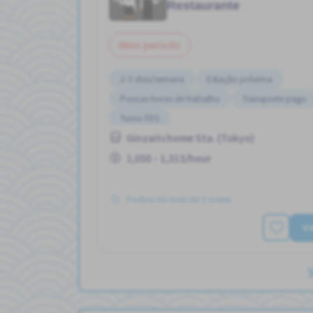
Restaurante
Meio período
2-3 dias/semana
Estação próxima
Poucas horas de trabalho
Transporte pago
Turno FDS
Ginzaitchome Sta. (Tokyo)
1,050 - 1,313/hour
Postou Há mais de 3 meses
Ve