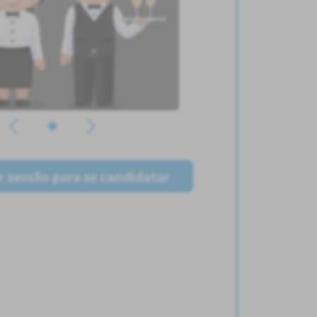
ar sessão para se candidatar