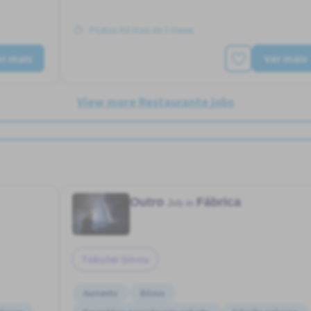
Postou Há mais de 3 meses
r mais
Ver mais
View more Restaurante jobs
Outro
Fábrica
Job in
Tokutei Ginou
Aumento
Bônus