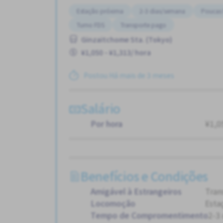
Estação próxima
2-3 dias/semana
Poucas 
Turno FDS
Transporte pago
Ginzaitchome Sta. (Tokyo)
¥1,050 - ¥1,313/ hora
Postou Há mais de 3 meses
Salário
Por hora
¥1,0
Benefícios e Condições
Amigável à Estrangeiros
Tran
Locomoção
Esta
Tempo de Compromentimento
2-3