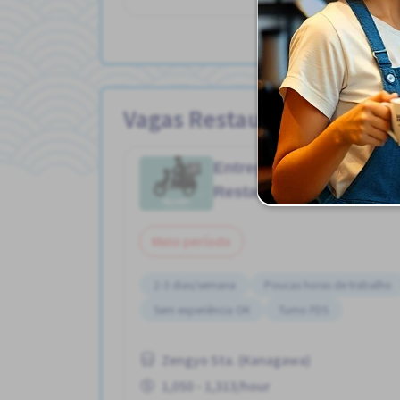
Vagas Restaurante
Entrega de moto
Job in
Restaurante
Meio período
2-3 dias/semana
Poucas horas de trabalho
Sem experiência OK
Turno FDS
Zengyo Sta. (Kanagawa)
1,050 - 1,313/hour