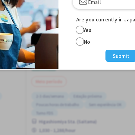
View more Jobs in Ginzaitchome Sta. (Tokyo)
Are you currently in Jap
Yes
No
Submit
Entrega de moto
Job in
Restaurante
Meio período
2-3 dias/semana
Estação próxima
Poucas horas de trabalho
Sem experiência OK
Turno FDS
Higashiomiya Sta. (Saitama)
1,030 - 1,288/hour