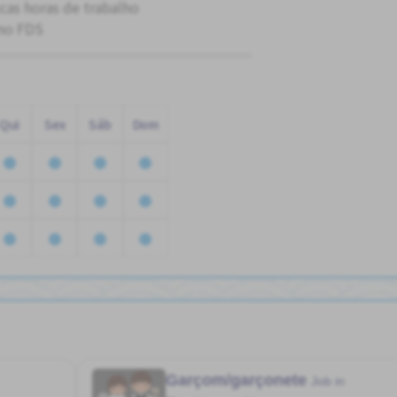
cas horas de trabalho
no FDS
Qui
Sex
Sáb
Dom
Garçom/garçonete
Job in