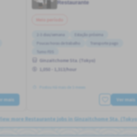
Restaurante
Meio período
2-3 dias/semana
Estação próxima
Poucas horas de trabalho
Transporte pago
Turno FDS
Ginzaitchome Sta. (Tokyo)
1,050 - 1,313/hour
Postou Há mais de 3 meses
r mais
Ver mais
View more Restaurante jobs in Ginzaitchome Sta. (Tokyo