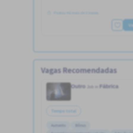
Postou Há mais de 3 meses
Ve
Vagas Recomendadas
Outro
Fábrica
Job in
Tempo total
Aumento
Bônus