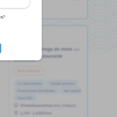
an?
Entrega de moto
Job in
Restaurante
Meio período
2-3 dias/semana
Estação próxima
Poucas horas de trabalho
Sem experiência OK
Turno FDS
Shimmikawashima Sta. (Tokyo)
1,150 - 1,438/hour