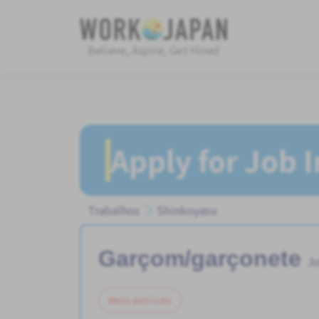
Believe, Aspire, Get Hired
Apply for Job 
Trabalhos
Shinkoyasu
Garçom/garçonete
Jo
Meio período