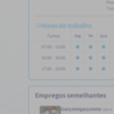
Pou
Tur
Horas de trabalho
Turnos
Seg
Ter
Qua
07:00 - 13:00
10:00 - 16:00
17:00 - 23:00
Empregos semelhantes
Garçom/garçonete
Job in