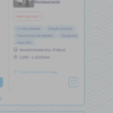
Restaurante
Meio período
2-3 dias/semana
Estação próxima
Poucas horas de trabalho
Transporte pago
Turno FDS
Ginzaitchome Sta. (Tokyo)
1,050 - 1,313/hour
Postou Há mais de 3 meses
Ver mais
)