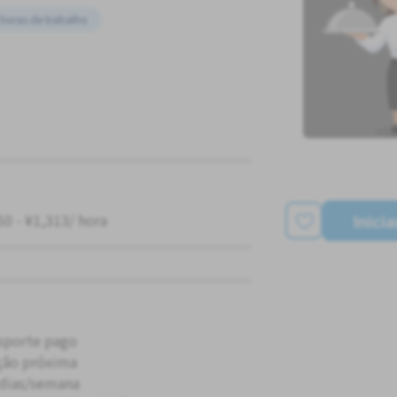
horas de trabalho
Inici
50 - ¥1,313/ hora
sporte pago
ção próxima
 dias/semana