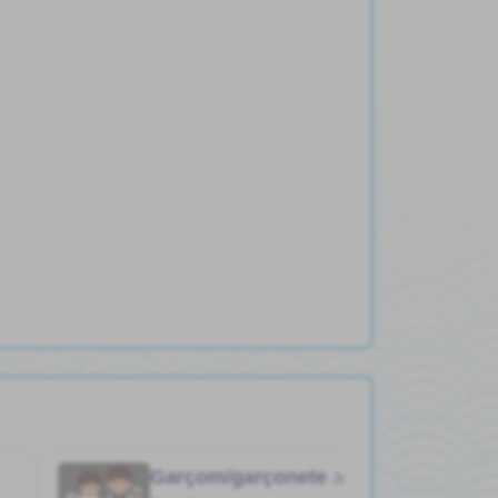
Garçom/garçonete
Job in