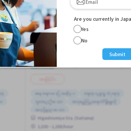
View more Jobs in Kyotoshiyakushomae Sta. (Kyoto)
Are you currently in Jap
Yes
No
Submit
်ယူ
မော်တော်ဆိုင်ကယ်ဖြင့် သယ်ယူ
္ဆိုင္
ပို့ဆောင်ခြင်း
စားေသာက္ဆိုင္
Job in
အချိန်ပိုင်း
ရက္
စေန တနဂၤေႏြ အဆိုင္း
တစ္ပတ္ႏွစ္ရက္မွ သံုးရက္
သာ
ဘူတာႏွင့္နီးေသာ
အလုပ္အေတြ႕အၾကံဳရွိရန္မလို
အလုပ္ခ်ိန္နည္းေသာ
Higashiomiya Sta. (Saitama)
1,030 - 1,288/hour