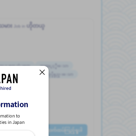
သမား
ဟိုတယ္
Job in
တ္ႏွစ္ရက္မွ သံုးရက္
ဘူတာႏွင့္နီးေသာ
တြ႕အၾကံဳရွိရန္မလို
အလုပ္ခ်ိန္နည္းေသာ
 hired
 (Kyoto)
ormation
rmation to
ော်က
ties in Japan
နောက်ထပ်ကြည့်ရှုပါ