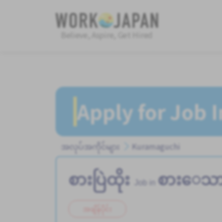
Believe, Aspire, Get Hired
Apply for Job 
အလုပ်အကိုင်များ
Kuramaguchi
စားပြဲထိုး
စားေသာက္
Job in
အချိန်ပိုင်း