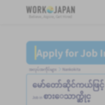
Believe, Aspire, Get Hired
Apply for Job 
အလုပ်အကိုင်များ
Nankokita
မော်တော်ဆိုင်ကယ်ဖြင့်
စားေသာက္ဆိုင္
Job in